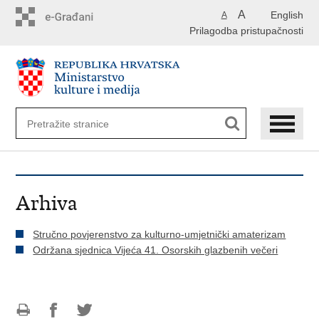
Preskoči
A
English
A
na
Prilagodba pristupačnosti
glavni
sadržaj
Arhiva
Stručno povjerenstvo za kulturno-umjetnički amaterizam
Održana sjednica Vijeća 41. Osorskih glazbenih večeri