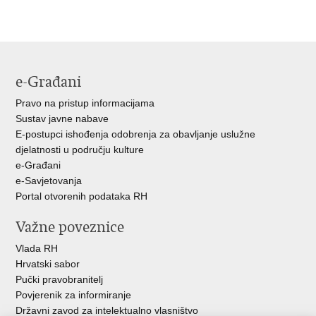
Ispiši
Podijeli
Podijeli
stranicu
na
na
Facebooku
Twitteru
e-Građani
Pravo na pristup informacijama
Sustav javne nabave
E-postupci ishođenja odobrenja za obavljanje uslužne
djelatnosti u području kulture
e-Građani
e-Savjetovanja
Portal otvorenih podataka RH
Važne poveznice
Vlada RH
Hrvatski sabor
Pučki pravobranitelj
Povjerenik za informiranje
Državni zavod za intelektualno vlasništvo