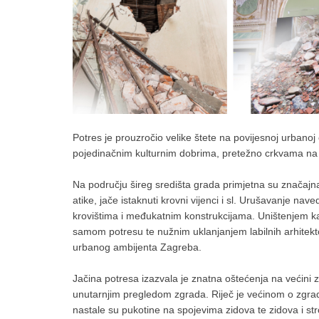
Potres je prouzročio velike štete na povijesnoj urbanoj
pojedinačnim kulturnim dobrima, pretežno crkvama na
Na području šireg središta grada primjetna su značajn
atike, jače istaknuti krovni vijenci i sl. Urušavanje na
krovištima i međukatnim konstrukcijama. Uništenjem ka
samom potresu te nužnim uklanjanjem labilnih arhitekt
urbanog ambijenta Zagreba.
Jačina potresa izazvala je znatna oštećenja na većini z
unutarnjim pregledom zgrada. Riječ je većinom o zg
nastale su pukotine na spojevima zidova te zidova i str