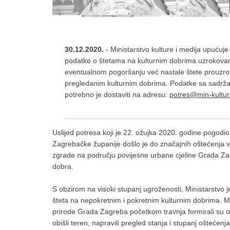
30.12.2020.
- Ministarstvo kulture i medija upućuj
podatke o štetama na kulturnim dobrima uzrokovan
eventualnom pogoršanju već nastale štete prouzro
pregledanim kulturnim dobrima. Podatke sa sadrža
potrebno je dostaviti na adresu:
potres@min-kultu
Uslijed potresa koji je 22. ožujka 2020. godine pogod
Zagrebačke županije došlo je do značajnih oštećenja 
zgrade na području povijesne urbane cjeline Grada Za
dobra.
S obzirom na visoki stupanj ugroženosti, Ministarstvo j
šteta na nepokretnim i pokretnim kulturnim dobrima. Mi
prirode Grada Zagreba početkom travnja formirali su op
obišli teren, napravili pregled stanja i stupanj oštećenj