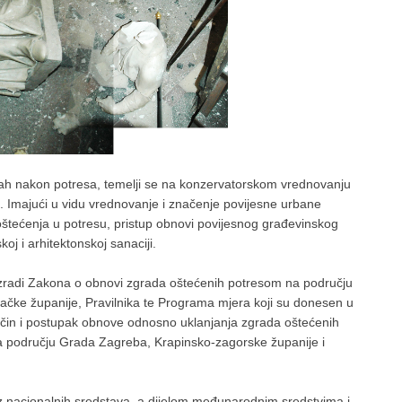
mah nakon potresa, temelji se na konzervatorskom vrednovanju
ca. Imajući u vidu vrednovanje i značenje povijesne urbane
 oštećenja u potresu, pristup obnovi povijesnog građevinskog
oj i arhitektonskoj sanaciji.
a izradi Zakona o obnovi zgrada oštećenih potresom na području
čke županije, Pravilnika te Programa mjera koji su donesen u
ačin i postupak obnove odnosno uklanjanja zgrada oštećenih
a području Grada Zagreba, Krapinsko-zagorske županije i
 iz nacionalnih sredstava, a dijelom međunarodnim sredstvima i