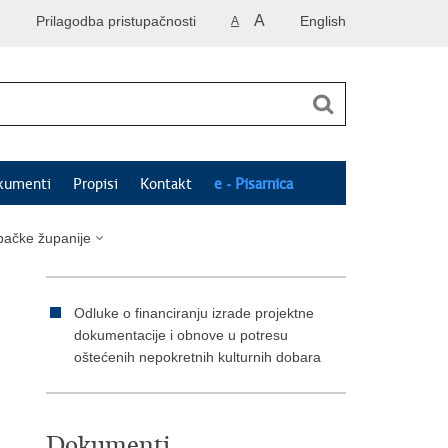
A
Prilagodba pristupačnosti
English
A
kumenti
Propisi
Kontakt
e - Pisarnica
bačke županije
Odluke o financiranju izrade projektne
dokumentacije i obnove u potresu
oštećenih nepokretnih kulturnih dobara
Dokumenti