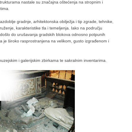
m strukturama nastale su značajna oštećenja na stropnim i
ntima.
azdoblje gradnje, arhitektonska obilježja i tip zgrade, tehnike,
ruženje, karakteristike tla i temeljenja. Iako na području
e došlo do urušavanja gradskih blokova odnosno potpunih
a je široko rasprostranjena na velikom, gusto izgrađenom i
uzejskim i galerijskim zbirkama te sakralnim inventarima.