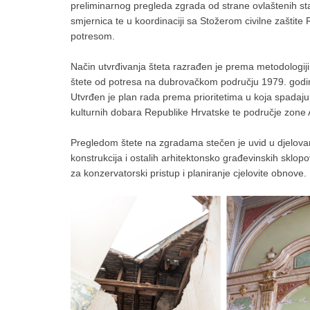
preliminarnog pregleda zgrada od strane ovlaštenih st
smjernica te u koordinaciji sa Stožerom civilne zaštite
potresom.
Način utvrđivanja šteta razrađen je prema metodologij
štete od potresa na dubrovačkom području 1979. godi
Utvrđen je plan rada prema prioritetima u koja spadaj
kulturnih dobara Republike Hrvatske te područje zone 
Pregledom štete na zgradama stečen je uvid u djelovanj
konstrukcija i ostalih arhitektonsko građevinskih sklo
za konzervatorski pristup i planiranje cjelovite obnove.