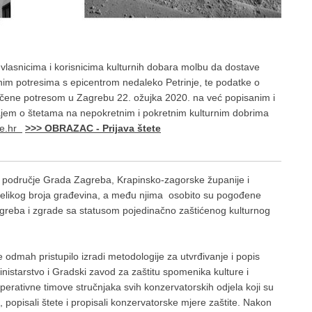
e vlasnicima i korisnicima kulturnih dobara molbu da dostave
im potresima s epicentrom nedaleko Petrinje, te podatke o
čene potresom u Zagrebu 22. ožujka 2020. na već popisanim i
jem o štetama na nepokretnim i pokretnim kulturnim dobrima
re.hr
>>> OBRAZAC - Prijava štete
io područje Grada Zagreba, Krapinsko-zagorske županije i
velikog broja građevina, a među njima osobito su pogođene
greba i zgrade sa statusom pojedinačno zaštićenog kulturnog
e odmah pristupilo izradi metodologije za utvrđivanje i popis
nistarstvo i Gradski zavod za zaštitu spomenika kulture i
erativne timove stručnjaka svih konzervatorskih odjela koji su
a, popisali štete i propisali konzervatorske mjere zaštite. Nakon