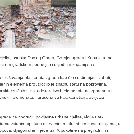
 cjelini, osobito Donjeg Grada, Gornjeg grada i Kaptola te na
 širem gradskom području i susjednim županijama.
a urušavanja elemenata zgrada kao što su dimnjaci, zabati,
vedenih elementa prouzročilo je znatnu štetu na pokrovima,
rakterističnih stilsko-dekorativnih elemenata na zgradama u
onskih elemenata, narušena su karakteristična obilježja
grada na području povijesne urbane cjeline, vidljiva tek
radama zidanim opekom s drvenim međukatnim konstrukcijama, a
opova, dijagonalne i rjeđe tzv. X pukotine na pregradnim i