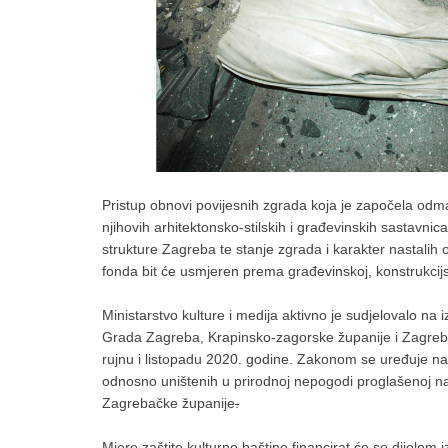
Pristup obnovi povijesnih zgrada koja je započela od
njihovih arhitektonsko-stilskih i građevinskih sastavni
strukture Zagreba te stanje zgrada i karakter nastalih
fonda bit će usmjeren prema građevinskoj, konstrukcijsk
Ministarstvo kulture i medija aktivno je sudjelovalo n
Grada Zagreba, Krapinsko-zagorske županije i Zagreba
rujnu i listopadu 2020. godine. Zakonom se uređuje n
odnosno uništenih u prirodnoj nepogodi proglašenoj n
Zagrebačke županije
.
Mjere zaštite kulturne baštine financirat će se dijelom