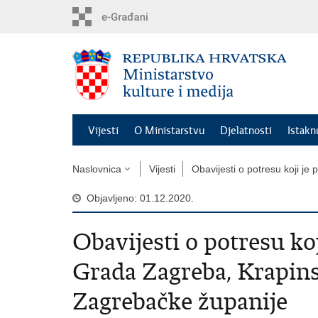
Preskoči
na
glavni
sadržaj
Vijesti
O Ministarstvu
Djelatnosti
Istak
Naslovnica
Vijesti
Obavijesti o potresu koji j
Objavljeno: 01.12.2020.
Obavijesti o potresu ko
Grada Zagreba, Krapins
Zagrebačke županije