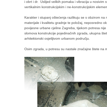
i obrt i dr. Uslijed velikih pomaka i vibracija u nosivi
vertikalnim konstrukcijskim i ne-konstrukcijskim eleme
Karakter i stupanj oštećenja razlikuju se s obzirom na r
materijale i kvalitetu gradnje te položaj, neposredno ok
povijesne urbane cjeline Zagreba, tijekom potresa nij
slomova konstrukcije pojedinačnih zgrada, ukupna štet
arhitektonski osjetljivom urbanom području.
Osim zgrada, u potresu su nastale značajne štete na m