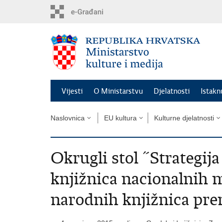
Preskoči
na
glavni
sadržaj
Vijesti
O Ministarstvu
Djelatnosti
Istak
Naslovnica
EU kultura
Kulturne djelatnosti
Okrugli stol ˝Strategija
knjižnica nacionalnih 
narodnih knjižnica pr