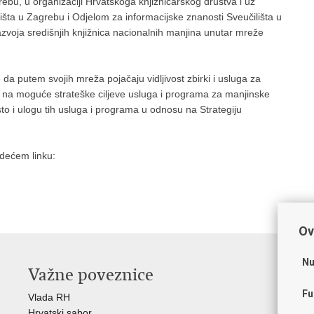
bu, u organizaciji Hrvatskoga knjižničarskog društva i uz
šta u Zagrebu i Odjelom za informacijske znanosti Sveučilišta u
azvoja središnjih knjižnica nacionalnih manjina unutar mreže
da putem svojih mreža pojačaju vidljivost zbirki i usluga za
ja na moguće strateške ciljeve usluga i programa za manjinske
sto i ulogu tih usluga i programa u odnosu na Strategiju
sljedećem linku:
Ov
Nu
Važne poveznice
O
Fu
Vlada RH
Hrv
Hrvatski sabor
Hrv