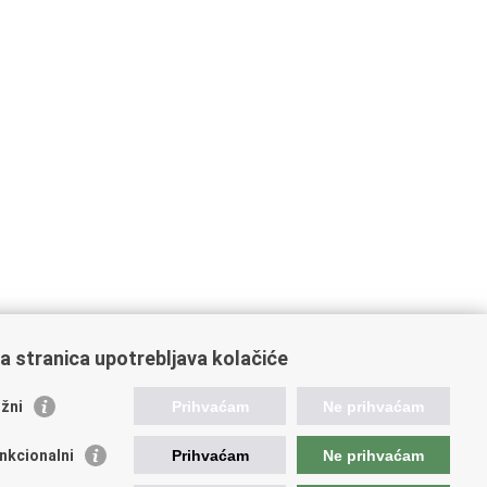
a stranica upotrebljava kolačiće
žni
Prihvaćam
Ne prihvaćam
stale poveznice
nkcionalni
Prihvaćam
Ne prihvaćam
atski restauratorski zavod
atski audiovizualni centar