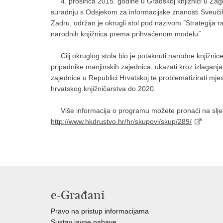
4. prosinca 2015. godine u Gradskoj knjižnici u Zagre
suradnju s Odsjekom za informacijske znanosti Sveučili
Zadru, održan je okrugli stol pod nazivom ˝Strategija r
narodnih knjižnica prema prihvaćenom modelu˝.
Cilj okruglog stola bio je potaknuti narodne knjižnice 
pripadnike manjinskih zajednica, ukazati kroz izlagan
zajednice u Republici Hrvatskoj te problematizirati mje
hrvatskog knjižničarstva do 2020.
Više informacija o programu možete pronaći na 
http://www.hkdrustvo.hr/hr/skupovi/skup/289/
e-Građani
Pravo na pristup informacijama
Sustav javne nabave