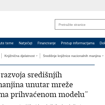
nute teme
Natječaji
Financiranje
Pristup informacijama
Do
Knjižnična djelatnost
Središnje knjižnice nacionalnih manjina
 razvoja središnjih
manjina unutar mreže
ema prihvaćenom modelu˝