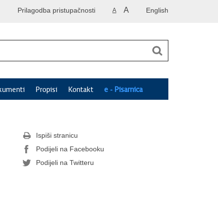
A
Prilagodba pristupačnosti
English
A
kumenti
Propisi
Kontakt
e - Pisarnica
Ispiši stranicu
Podijeli na Facebooku
Podijeli na Twitteru