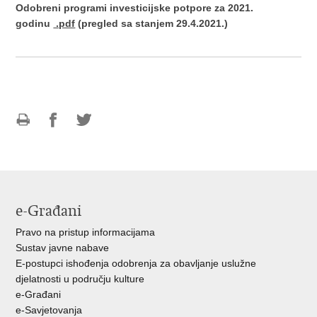
Odobreni programi investicijske potpore za 2021.
godinu
.pdf
(pregled sa stanjem 29.4.2021.)
Ispiši
Podijeli
Podijeli
stranicu
na
na
Facebooku
Twitteru
e-Građani
Pravo na pristup informacijama
Sustav javne nabave
E-postupci ishođenja odobrenja za obavljanje uslužne
djelatnosti u području kulture
e-Građani
e-Savjetovanja