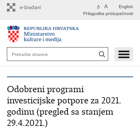
Preskoči
A
English
A
na
Prilagodba pristupačnosti
glavni
sadržaj
Odobreni programi
investicijske potpore za 2021.
godinu (pregled sa stanjem
29.4.2021.)