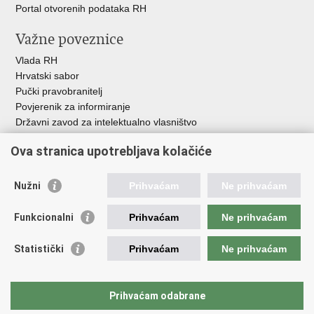
Portal otvorenih podataka RH
Važne poveznice
Vlada RH
Hrvatski sabor
Pučki pravobranitelj
Povjerenik za informiranje
Državni zavod za intelektualno vlasništvo
Agencija za medije
Ova stranica upotrebljava kolačiće
HAKOM
Ostale poveznice
Nužni
Prihvaćam
Ne prihvaćam
Hrvatski restauratorski zavod
Funkcionalni
Prihvaćam
Ne prihvaćam
Hrvatski audiovizualni centar
Zaklada Kultura nova
Statistički
Prihvaćam
Ne prihvaćam
Creative Europe
Cultural heritage in EU
EU National Institutes for Culture
Prihvaćam odabrane
Međunarodni centar za podvodnu arheologiju u Zadru (MCPA)