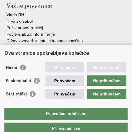
Važne poveznice
Vlada RH
Hrvatski sabor
Pučki pravobranitelj
Povjerenik za informiranje
Državni zavod za intelektualno vlasništvo
Agencija za medije
Ova stranica upotrebljava kolačiće
HAKOM
Ostale poveznice
Nužni
Prihvaćam
Ne prihvaćam
Hrvatski restauratorski zavod
Funkcionalni
Prihvaćam
Ne prihvaćam
Hrvatski audiovizualni centar
Zaklada Kultura nova
Statistički
Prihvaćam
Ne prihvaćam
Creative Europe
Cultural heritage in EU
EU National Institutes for Culture
Prihvaćam odabrane
Međunarodni centar za podvodnu arheologiju u Zadru (MCPA)
Prihvaćam sve