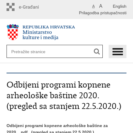
Preskoči
A
English
A
na
Prilagodba pristupačnosti
glavni
sadržaj
Odbijeni programi kopnene
arheološke baštine 2020.
(pregled sa stanjem 22.5.2020.)
Odbijeni programi kopnene arheološke baštine za
2020.
.pdf
(pregled sa stanjem 22.5.2020.)