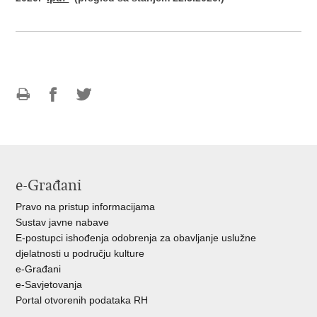
Ispiši
Podijeli
Podijeli
stranicu
na
na
Facebooku
Twitteru
e-Građani
Pravo na pristup informacijama
Sustav javne nabave
E-postupci ishođenja odobrenja za obavljanje uslužne
djelatnosti u području kulture
e-Građani
e-Savjetovanja
Portal otvorenih podataka RH