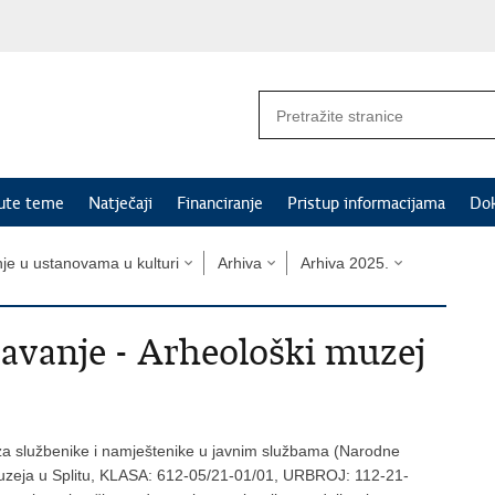
nute teme
Natječaji
Financiranje
Pristup informacijama
Do
nje u ustanovama u kulturi
Arhiva
Arhiva 2025.
ljavanje - Arheološki muzej
za službenike i namještenike u javnim službama (Narodne
 muzeja u Splitu, KLASA: 612-05/21-01/01, URBROJ: 112-21-