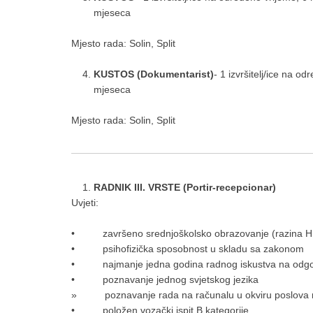
mjeseca
Mjesto rada: Solin, Split
KUSTOS (Dokumentarist)
- 1 izvršitelj/ice na 
mjeseca
Mjesto rada: Solin, Split
RADNIK III. VRSTE (Portir-recepcionar)
Uvjeti:
• završeno srednjoškolsko obrazovanje (razina HKO-
• psihofizička sposobnost u skladu sa zakonom
• najmanje jedna godina radnog iskustva na odgo
• poznavanje jednog svjetskog jezika
» poznavanje rada na računalu u okviru poslova 
• položen vozački ispit B kategorije