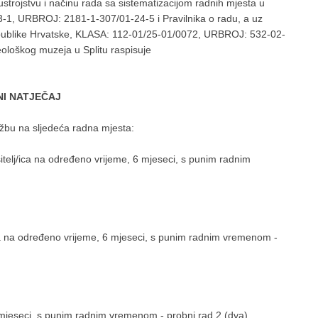
trojstvu i načinu rada sa sistematizacijom radnih mjesta u
-1, URBROJ: 2181-1-307/01-24-5 i Pravilnika o radu, a uz
Republike Hrvatske, KLASA: 112-01/25-01/0072, URBROJ: 532-02-
eološkog muzeja u Splitu raspisuje
NI NATJEČAJ
užbu na sljedeća radna mjesta:
ršitelj/ica na određeno vrijeme, 6 mjeseci, s punim radnim
/ica na određeno vrijeme, 6 mjeseci, s punim radnim vremenom -
6 mjeseci, s punim radnim vremenom - probni rad 2 (dva)