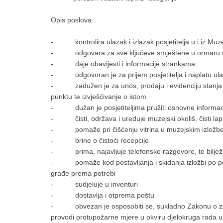
Opis poslova:
- kontrolira ulazak i izlazak posjetitelja u i iz Muz
- odgovara za sve ključeve smještene u ormaru na 
- daje obavijesti i informacije strankama
- odgovoran je za prijem posjetitelja i naplatu ulazn
- zadužen je za unos, prodaju i evidenciju stanja su
punktu te izvješćivanje o istom
- dužan je posjetiteljima pružiti osnovne informacij
- čisti, održava i ureduje muzejski okoliš, čisti lapid
- pomaže pri čišćenju vitrina u muzejskim izložbenim
- brine o čistoći recepcije
- prima, najavljuje telefonske razgovore, te bilježi 
- pomaže kod postavljanja i skidanja izložbi po po
građe prema potrebi
- sudjeluje u inventuri
- dostavlja i otprema poštu
- obvezan je osposobiti se, sukladno Zakonu o zašti
provodi protupožarne mjere u okviru djelokruga rada 