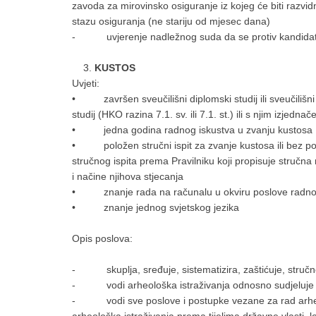
zavoda za mirovinsko osiguranje iz kojeg će biti razvid
stazu osiguranja (ne stariju od mjesec dana)
- uvjerenje nadležnog suda da se protiv kandidata 
KUSTOS
Uvjeti:
• završen sveučilišni diplomski studij ili sveučilišni in
studij (HKO razina 7.1. sv. ili 7.1. st.) ili s njim izjedn
• jedna godina radnog iskustva u zvanju kustosa
• položen stručni ispit za zvanje kustosa ili bez pol
stručnog ispita prema Pravilniku koji propisuje stručna
i načine njihova stjecanja
• znanje rada na računalu u okviru poslove radno
• znanje jednog svjetskog jezika
Opis poslova:
- skuplja, sređuje, sistematizira, zaštićuje, stručno
- vodi arheološka istraživanja odnosno sudjeluje u 
- vodi sve poslove i postupke vezane za rad arheol