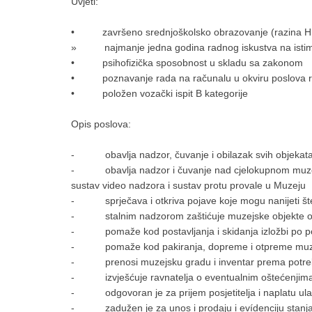
Uvjeti:
• završeno srednjoškolsko obrazovanje (razina HKO-
» najmanje jedna godina radnog iskustva na istim i
• psihofizička sposobnost u skladu sa zakonom
• poznavanje rada na računalu u okviru poslova r
• položen vozački ispit B kategorije
Opis poslova:
- obavlja nadzor, čuvanje i obilazak svih objekat
- obavlja nadzor i čuvanje nad cjelokupnom muzejs
sustav video nadzora i sustav protu provale u Muzeju
- sprječava i otkriva pojave koje mogu nanijeti šte
- stalnim nadzorom zaštićuje muzejske objekte od k
- pomaže kod postavljanja i skidanja izložbi po po
- pomaže kod pakiranja, dopreme i otpreme muze
- prenosi muzejsku gradu i inventar prema potre
- izvješćuje ravnatelja o eventualnim oštećenjima m
- odgovoran je za prijem posjetitelja i naplatu ulazn
- zadužen je za unos i prodaju i evídenciju stanja 