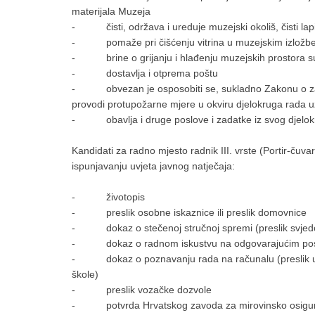
materijala Muzeja
- čisti, održava i ureduje muzejski okoliš, čisti lapid
- pomaže pri čišćenju vitrina u muzejskim izložbe
- brine o grijanju i hlađenju muzejskih prostora sud
- dostavlja i otprema poštu
- obvezan je osposobiti se, sukladno Zakonu o zašti
provodi protupožarne mjere u okviru djelokruga rada 
- obavlja i druge poslove i zadatke iz svog djelokru
Kandidati za radno mjesto radnik III. vrste (Portir-čuvar
ispunjavanju uvjeta javnog natječaja:
- životopis
- preslik osobne iskaznice ili preslik domovnice
- dokaz o stečenoj stručnoj spremi (preslik svjedo
- dokaz o radnom iskustvu na odgovarajućim poslovi
- dokaz o poznavanju rada na računalu (preslik uvje
škole)
- preslik vozačke dozvole
- potvrda Hrvatskog zavoda za mirovinsko osiguran