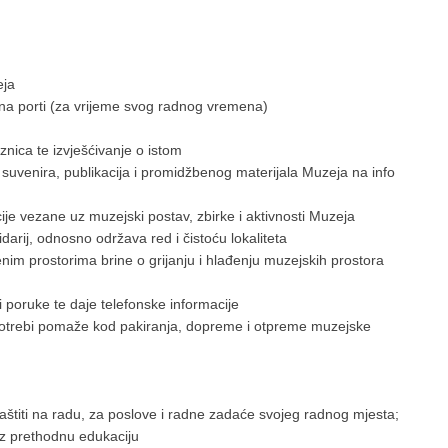
eja
porti (za vrijeme svog radnog vremena)
ica te izvješćivanje o istom
venira, publikacija i promidžbenog materijala Muzeja na info
e vezane uz muzejski postav, zbirke i aktivnosti Muzeja
arij, odnosno održava red i čistoću lokaliteta
 prostorima brine o grijanju i hlađenju muzejskih prostora
poruke te daje telefonske informacije
trebi pomaže kod pakiranja, dopreme i otpreme muzejske
ti na radu, za poslove i radne zadaće svojeg radnog mjesta;
uz prethodnu edukaciju