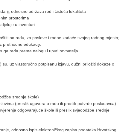
arij, odnosno održava red i čistoću lokaliteta
nim prostorima
jeluje u inventuri
ti na radu, za poslove i radne zadaće svojeg radnog mjesta;
uz prethodnu edukaciju
ga rada prema nalogu i uputi ravnatelja.
) su, uz vlastoručno potpisanu izjavu, dužni priložiti dokaze o
džbe srednje škole)
ma (preslik ugovora o radu ili preslik potvrde poslodavca)
renja odgovarajuće škole ili preslik svjedodžbe srednje
je, odnosno ispis elektroničkog zapisa podataka Hrvatskog