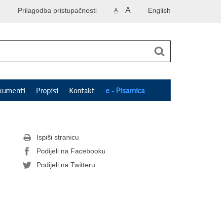
A
Prilagodba pristupačnosti
English
A
kumenti
Propisi
Kontakt
e - Pisarnica
Ispiši stranicu
Podijeli na Facebooku
Podijeli na Twitteru