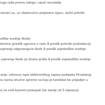
ga rada prema nalogu i uputi ravnatelja.
cionar) su, uz vlastoručno potpisanu izjavu, dužni priložiti
džbe srednje škole)
ma (preslik ugovora o radu ili preslik potvrde poslodavca)
renja odgovarajuće škole ili preslik svjedodžbe srednje
erenja škole za strane jezike ili preslik svjedodžbe srednje
je, odnosno ispis elektroničkog zapisa podataka Hrvatskog
na razina stručne spreme na koju je kandidat bio prijavljen u
ne vodi kazneni postupak (ne starije od 3 mjeseca).