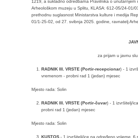
1219, a sukladno odredbama Pravilnika o unutarnjem us
Arheološkom muzeju u Splitu, KLASA: 612-05/24-01/03
prethodnu suglasnost Ministarstva kulture i medija 
01/1-25-02, od 27. svibnja 2025. godine, ravnatelj Arh
JAV
za prijam u javnu sl
RADNIK III. VRSTE (Portir-recepcionar
) - 1 izv
vremenom - probni rad 1 (jedan) mjesec
Mjesto rada: Solin
RADNIK III. VRSTE (Portir-čuvar
) - 1 izvršitelj
probni rad 1 (jedan) mjesec
Mjesto rada: Solin
KUSTOS
- 1 izvršitelj/ice na određeno vrijeme, 