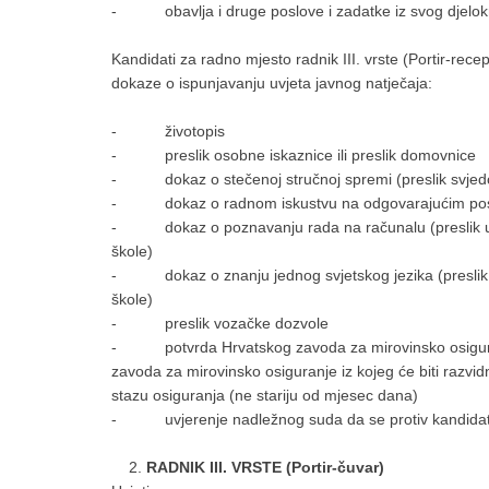
- obavlja i druge poslove i zadatke iz svog djelokru
Kandidati za radno mjesto radnik III. vrste (Portir-recep
dokaze o ispunjavanju uvjeta javnog natječaja:
- životopis
- preslik osobne iskaznice ili preslik domovnice
- dokaz o stečenoj stručnoj spremi (preslik svjedo
- dokaz o radnom iskustvu na odgovarajućim poslovi
- dokaz o poznavanju rada na računalu (preslik uvje
škole)
- dokaz o znanju jednog svjetskog jezika (preslik uvj
škole)
- preslik vozačke dozvole
- potvrda Hrvatskog zavoda za mirovinsko osiguran
zavoda za mirovinsko osiguranje iz kojeg će biti razvid
stazu osiguranja (ne stariju od mjesec dana)
- uvjerenje nadležnog suda da se protiv kandidata 
RADNIK III. VRSTE (Portir-čuvar)