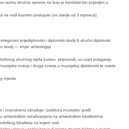
na razina stručne spreme na koju je kandidat bio prijavljen u
ne vodi kazneni postupak (ne starije od 3 mjeseca).
tegrirani prijediplomski i diplomski studij ili stručni diplomski
ačen studij — smjer arheologija
oženog stručnog ispita kustos- pripravnik, uz uvjet polaganja
 muzejska zvanja i druga zvanja u muzejskoj djelatnosti te uvjete
g mjesta
 i znanstveno obraduje i publicira muzejsku građi
arheološkim istraživanjima na arheološkim lokalitetíma
oškog lokaliteta na kojem vodi