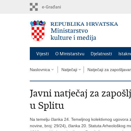
Preskoči
na
glavni
sadržaj
Vijesti
O Ministarstvu
Djelatnosti
Istak
Naslovnica
Natječaji
Natječaji za zapošljava
Javni natječaj za zapoš
u Splitu
Na temelju članka 24. Temeljnog kolektivnog ugovora 
novine, broj: 29/24), članka 20. Statuta Arheološkog