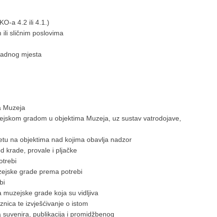
a 4.2 ili 4.1.)
li sličnim poslovima
adnog mjesta
a Muzeja
kom gradom u objektima Muzeja, uz sustav vatrodojave,
tu na objektima nad kojima obavlja nadzor
rade, provale i pljačke
trebi
jske grade prema potrebi
bi
uzejske grade koja su vidljiva
ica te izvješćivanje o istom
suvenira, publikacija i promidžbenog