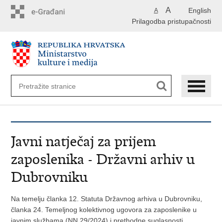
Preskoči
A
English
A
na
Prilagodba pristupačnosti
glavni
sadržaj
Javni natječaj za prijem
zaposlenika - Državni arhiv u
Dubrovniku
Na temelju članka 12. Statuta Državnog arhiva u Dubrovniku,
članka 24. Temeljnog kolektivnog ugovora za zaposlenike u
javnim službama (NN 29/2024) i prethodne suglasnosti