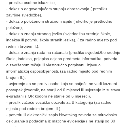
- preslika osobne iskaznice,
- dokaz o odgovarajućem stupnju obrazovanja ( presliku
završne svjedožbe),
- dokaz o položenom stručnom ispitu ( ukoliko je prethodno
položen),
- dokaz o znanju stranog jezika (svjedodžbu srednje škole,
indeksa ili potvrdu škole stranih jezika), ( za radno mjesto pod
rednim brojem II.),
- dokaz o znanju rada na računalu (presliku svjedodžbe srednje
škole, indeksa, prijepisa ocjena predmeta informatika, potvrda
o završenom tečaju ili vlastoručno potpisanu Izjavu o
informatičkoj osposobljenosti, (za radno mjesto pod rednim
brojem II.),
- uvjerenje da se protiv osobe koja se natječe ne vodi kazneni
postupak (izvornik, ne stariji od 6 mjeseci ili uvjerenje iz sustava
e-građani s QR kodom ne starije od 6 mjeseci),
- preslik važeće vozačke dozvole za B kategoriju (za radno
mjesto pod rednim brojem III.),
- potvrdu ili elektronički zapis Hrvatskog zavoda za mirovinsko
osiguranje s podacima iz matične evidencije ( ne stariji od 30