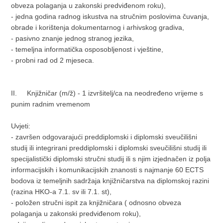
obveza polaganja u zakonski predviđenom roku),
- jedna godina radnog iskustva na stručnim poslovima čuvanja,
obrade i korištenja dokumentarnog i arhivskog gradiva,
- pasivno znanje jednog stranog jezika,
- temeljna informatička osposobljenost i vještine,
- probni rad od 2 mjeseca.
II. Knjižničar (m/ž) - 1 izvršitelj/ca na neodređeno vrijeme s
punim radnim vremenom
Uvjeti:
- završen odgovarajući preddiplomski i diplomski sveučilišni
studij ili integrirani preddiplomski i diplomski sveučilišni studij ili
specijalistički diplomski stručni studij ili s njim izjednačen iz polja
informacijskih i komunikacijskih znanosti s najmanje 60 ECTS
bodova iz temeljnih sadržaja knjižničarstva na diplomskoj razini
(razina HKO-a 7.1. sv ili 7.1. st),
- položen stručni ispit za knjižničara ( odnosno obveza
polaganja u zakonski predviđenom roku),