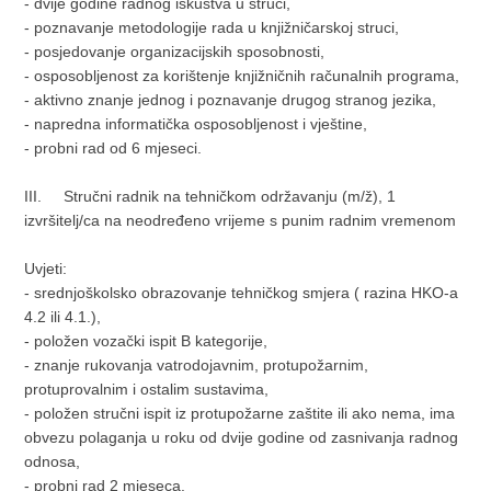
- dvije godine radnog iskustva u struci,
- poznavanje metodologije rada u knjižničarskoj struci,
- posjedovanje organizacijskih sposobnosti,
- osposobljenost za korištenje knjižničnih računalnih programa,
- aktivno znanje jednog i poznavanje drugog stranog jezika,
- napredna informatička osposobljenost i vještine,
- probni rad od 6 mjeseci.
III. Stručni radnik na tehničkom održavanju (m/ž), 1
izvršitelj/ca na neodređeno vrijeme s punim radnim vremenom
Uvjeti:
- srednjoškolsko obrazovanje tehničkog smjera ( razina HKO-a
4.2 ili 4.1.),
- položen vozački ispit B kategorije,
- znanje rukovanja vatrodojavnim, protupožarnim,
protuprovalnim i ostalim sustavima,
- položen stručni ispit iz protupožarne zaštite ili ako nema, ima
obvezu polaganja u roku od dvije godine od zasnivanja radnog
odnosa,
- probni rad 2 mjeseca.