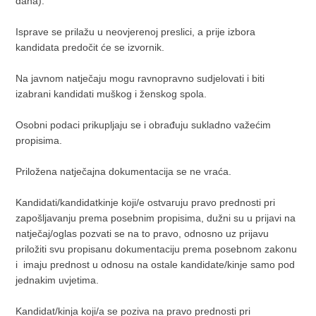
dana).
Isprave se prilažu u neovjerenoj preslici, a prije izbora
kandidata predočit će se izvornik.
Na javnom natječaju mogu ravnopravno sudjelovati i biti
izabrani kandidati muškog i ženskog spola.
Osobni podaci prikupljaju se i obrađuju sukladno važećim
propisima.
Priložena natječajna dokumentacija se ne vraća.
Kandidati/kandidatkinje koji/e ostvaruju pravo prednosti pri
zapošljavanju prema posebnim propisima, dužni su u prijavi na
natječaj/oglas pozvati se na to pravo, odnosno uz prijavu
priložiti svu propisanu dokumentaciju prema posebnom zakonu
i imaju prednost u odnosu na ostale kandidate/kinje samo pod
jednakim uvjetima.
Kandidat/kinja koji/a se poziva na pravo prednosti pri