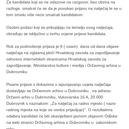
Za kandidata koji se ne odazove na razgovor, bez obzira na
razloge, smatrat će se da je povukao prijavu na natječaj te se u
tom smislu više neće smatrati kandidatom.
Osobni podaci koji se prikupljaju na temelju ovog natječaja,
obrađuju se isključivo u svrhu ocjene prijave kandidata.
Rok za podnošenje prijava je 8 ( osam) dana od dana objave
natječaja na oglasnoj ploči Hrvatskog zavoda za zapošljavanje
odnosno internetskim stranicama Hrvatskog zavoda za
zapošljavanje, Ministarstva kulture i medija i Državnog arhiva u
Dubrovniku.
Pisane prijave s dokazima o ispunjavanju uvjeta natječaja
dostavljaju se Državnom arhivu u Dubrovniku , na adresu:
Državni arhiv u Dubrovniku, Vukovarska 16 A, 20 000
Dubrovnik s naznakom: „Za natječaj za radno mjesto ( naziv
radnog mjesta na koje se osoba prijavljuje)“. O rezultatima
odabira kandidati će biti obaviješteni javnom objavom Odluke
na web stranici Državnog arhiva u Dubrovniku u zakonskom
roku.