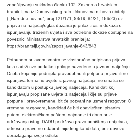
zapošljavanju sukladno članku 102. Zakona o hrvatskim
braniteljima iz Domovinskog rata i članovima njihovih obitelji
(,,Narodne novine”, broj 121/171, 98/19, 84/21, 156/23) uz
prijavu na natječaj/oglas dužan/a je priložiti osim dokaza o
ispunjavanju traženih uvjeta i sve potrebne dokaze dostupne na
poveznici Ministarstva hrvatskih branitelja:
https://branitelji.gov.hr/zaposljavanje-843/843
Potpunom prijavom smatra se vlastoručno potpisana prijava
koja sadrži sve podatke i priloge navedene u javnom natječaju.
Osoba koja nije podnijela pravodobnu ili potpunu prijavu ili ne
ispunjava formalne uvjete iz javnog natječaja, ne smatra se
kandidatom u postupku javnog natječaja. Kandidati koji
ispunjavaju propisane uvjete iz natječaja i čije su prijave
potpune i pravovremene, bit će pozvani na usmeni razgovor. O
vremenu razgovora, kandidati će biti obaviješteni pisanim
putem, elektroničkom poštom, najmanje tri dana prije
održavanja istog. DADU pridržava pravo poništenja natječaja,
odnosno pravo ne odabrati nijednog kandidata, bez obveze
obrazlaganja svoje odluke.