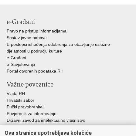
Facebooku
Twitteru
e-Građani
Pravo na pristup informacijama
Sustav javne nabave
E-postupci ishođenja odobrenja za obavljanje uslužne
djelatnosti u području kulture
e-Građani
e-Savjetovanja
Portal otvorenih podataka RH
Važne poveznice
Vlada RH
Hrvatski sabor
Pučki pravobranitelj
Povjerenik za informiranje
Državni zavod za intelektualno vlasništvo
Agencija za medije
Ova stranica upotrebljava kolačiće
HAKOM