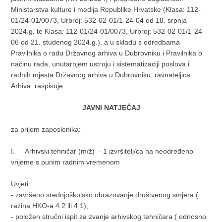
Ministarstva kulture i medija Republike Hrvatske (Klasa: 112-
01/24-01/0073, Urbroj: 532-02-01/1-24-04 od 18. srpnja
2024.g. te Klasa: 112-01/24-01/0073, Urbroj: 532-02-01/1-24-
06 od 21. studenog 2024.g.), a u skladu s odredbama
Pravilnika o radu Državnog arhiva u Dubrovniku i Pravilnika o
načinu rada, unutarnjem ustroju i sistematizaciji poslova i
radnih mjesta Državnog arhiva u Dubrovniku, ravnateljica
Arhiva raspisuje
JAVNI NATJEČAJ
za prijem zaposlenika:
I. Arhivski tehničar (m/ž) - 1 izvršitelj/ca na neodređeno
vrijeme s punim radnim vremenom
Uvjeti:
- završeno srednjoškolsko obrazovanje društvenog smjera (
razina HKO-a 4.2 ili 4.1),
- položen stručni ispit za zvanje arhivskog tehničara ( odnosno