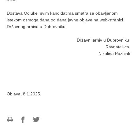
Dostava Odluke svim kandidatima smatra se obavljenom
istekom osmoga dana od dana javne objave na web-stranici
Državnog arhiva u Dubrovniku.
Državni arhiv u Dubrovniku
Ravnateljica
Nikolina Pozniak
Objava, 8.1.2025.
Ispiši
Podijeli
Podijeli
stranicu
na
na