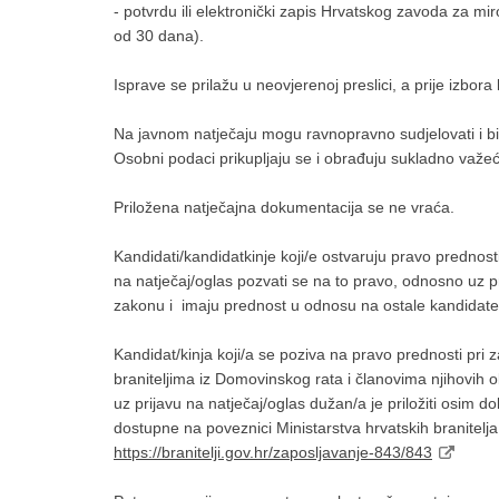
- potvrdu ili elektronički zapis Hrvatskog zavoda za mir
od 30 dana).
Isprave se prilažu u neovjerenoj preslici, a prije izbora
Na javnom natječaju mogu ravnopravno sudjelovati i bi
Osobni podaci prikupljaju se i obrađuju sukladno važe
Priložena natječajna dokumentacija se ne vraća.
Kandidati/kandidatkinje koji/e ostvaruju pravo prednos
na natječaj/oglas pozvati se na to pravo, odnosno uz 
zakonu i imaju prednost u odnosu na ostale kandidate
Kandidat/kinja koji/a se poziva na pravo prednosti pri
braniteljima iz Domovinskog rata i članovima njihovih o
uz prijavu na natječaj/oglas dužan/a je priložiti osim 
dostupne na poveznici Ministarstva hrvatskih branitelja
https://branitelji.gov.hr/zaposljavanje-843/843