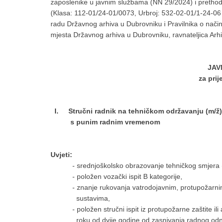
zaposlenike u javnim službama (NN 29/2024) i prethodn
(Klasa: 112-01/24-01/0073, Urbroj: 532-02-01/1-24-06
radu Državnog arhiva u Dubrovniku i Pravilnika o načinu
mjesta Državnog arhiva u Dubrovniku, ravnateljica Arh
JAV
za pri
I. Stručni radnik na tehničkom održavanju (m/ž), 
s punim radnim vremenom
Uvjeti:
- srednjoškolsko obrazovanje tehničkog smjera ( ra
- položen vozački ispit B kategorije,
- znanje rukovanja vatrodojavnim, protupožarnim, 
sustavima,
- položen stručni ispit iz protupožarne zaštite ili
roku od dvije godine od zasnivanja radnog odn