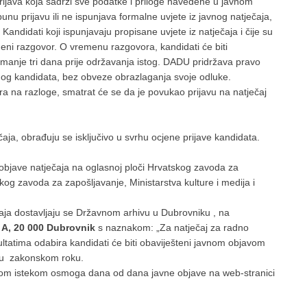
ijava koja sadrži sve podatke i priloge navedene u javnom
unu prijavu ili ne ispunjava formalne uvjete iz javnog natječaja,
ndidati koji ispunjavaju propisane uvjete iz natječaja i čije su
eni razgovor. O vremenu razgovora, kandidati će biti
manje tri dana prije održavanja istog. DADU pridržava pravo
nog kandidata, bez obveze obrazlaganja svoje odluke.
a na razloge, smatrat će se da je povukao prijavu na natječaj
čaja, obrađuju se isključivo u svrhu ocjene prijave kandidata.
bjave natječaja na oglasnoj ploči Hrvatskog zavoda za
og zavoda za zapošljavanje, Ministarstva kulture i medija i
čaja dostavljaju se Državnom arhivu u Dubrovniku , na
 A, 20 000 Dubrovnik
s naznakom: „Za natječaj za radno
ltatima odabira kandidati će biti obaviješteni javnom objavom
 u zakonskom roku.
om istekom osmoga dana od dana javne objave na web-stranici