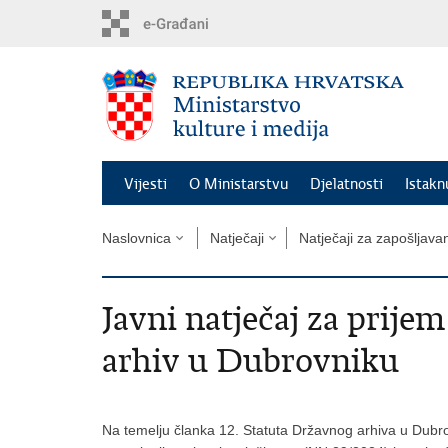
Preskoči
na
glavni
sadržaj
Vijesti
O Ministarstvu
Djelatnosti
Istak
Naslovnica
Natječaji
Natječaji za zapošljava
Javni natječaj za prije
arhiv u Dubrovniku
Na temelju članka 12. Statuta Državnog arhiva u Dubr