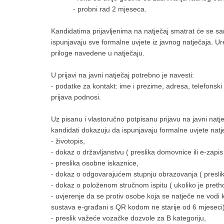
- probni rad 2 mjeseca.
Kandidatima prijavljenima na natječaj smatrat će se 
ispunjavaju sve formalne uvjete iz javnog natječaja. U
priloge navedene u natječaju.
U prijavi na javni natječaj potrebno je navesti:
- podatke za kontakt: ime i prezime, adresa, telefonski
prijava podnosi.
Uz pisanu i vlastoručno potpisanu prijavu na javni natje
kandidati dokazuju da ispunjavaju formalne uvjete natj
- životopis,
- dokaz o državljanstvu ( preslika domovnice ili e-zapis 
- preslika osobne iskaznice,
- dokaz o odgovarajućem stupnju obrazovanja ( presli
- dokaz o položenom stručnom ispitu ( ukoliko je pret
- uvjerenje da se protiv osobe koja se natječe ne vodi ka
sustava e-građani s QR kodom ne starije od 6 mjeseci)
- preslik važeće vozačke dozvole za B kategoriju,