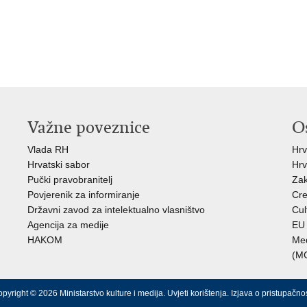
Važne poveznice
O
Vlada RH
Hrv
Hrvatski sabor
Hrv
Pučki pravobranitelj
Zak
Povjerenik za informiranje
Cre
Državni zavod za intelektualno vlasništvo
Cul
Agencija za medije
EU 
HAKOM
Međ
(M
pyright © 2026 Ministarstvo kulture i medija.
Uvjeti korištenja
.
Izjava o pristupačnos