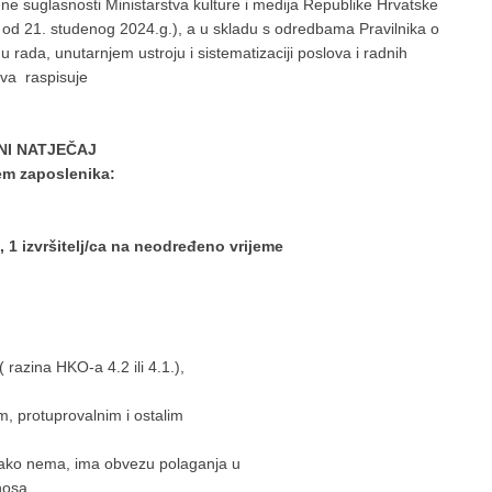
e suglasnosti Ministarstva kulture i medija Republike Hrvatske
 od 21. studenog 2024.g.), a u skladu s odredbama Pravilnika o
 rada, unutarnjem ustroju i sistematizaciji poslova i radnih
iva raspisuje
NI NATJEČAJ
jem zaposlenika:
1 izvršitelj/ca na neodređeno vrijeme
zina HKO-a 4.2 ili 4.1.),
protuprovalnim i ostalim
 ako nema, ima obvezu polaganja u
osa,