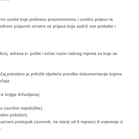
samo osobe koje podnesu pravovremenu i urednu prijavu te
rednom prijavom smatra se prijava koja sadrži sve podatke i
 broj, adresa e- pošte i točan naziv radnog mjesta za koje se
čaj potrebno je priložiti sljedeće preslike dokumentacije kojima
ečaja:
iz knjige državljana),
ku završne svjedožbe),
hodno položen),
zneni postupak (izvornik, ne stariji od 6 mjeseci ili uvjerenje iz
,