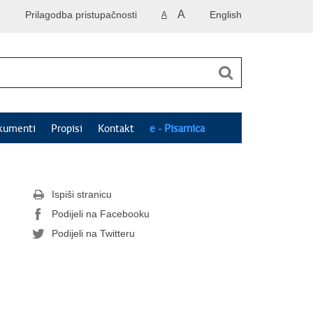
A
Prilagodba pristupačnosti
English
A
kumenti
Propisi
Kontakt
e - Pisarnica
Ispiši stranicu
Podijeli na Facebooku
Podijeli na Twitteru