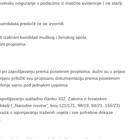
ovinsko osiguranje s podacima iz matične evidencije ( ne stariji
 kandidata predočit će se izvornik.
ti izabrani kandidati muškog i ženskog spola.
ćim propisima.
ti pri zapošljavanju prema posebnim propisima, dužni su u prijavi
prijavu priložiti svu propisanu dokumentaciju prema posebnom
/kinje samo pod jednakim uvjetima.
 zapošljavanju sukladno članku 102. Zakona o hrvatskim
bitelji (,,Narodne novine", broj 121/171, 98/19, 84/21, 156/23)
dokaza o ispunjavanju traženih uvjeta i sve potrebne dokaze
: