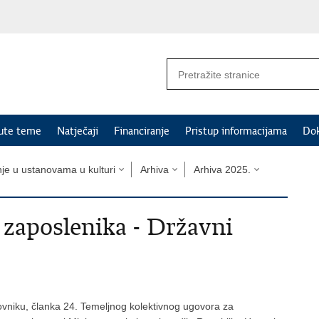
nute teme
Natječaji
Financiranje
Pristup informacijama
Do
nje u ustanovama u kulturi
Arhiva
Arhiva 2025.
m zaposlenika - Državni
ovniku, članka 24. Temeljnog kolektivnog ugovora za