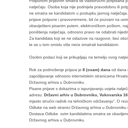
Potpunom prijavom smatra se vlastoručno potpisana pr
natječaju. Osoba koja nije podnijela pravodobnu ili potp
ne smatra se kandidatom u postupku javnog natječaja. Ka
prijave potpune i pravovremene, bit će pozvani na usm
obaviješteni pisanim putem, elektroničkom poštom, naj
poništenja natječaja, odnosno pravo ne odabrati nijed
Za kandidata koji se ne odazove na razgovor, bez obzir
te se u tom smislu više neće smatrati kandidatom.
Osobni podaci koji se prikupljaju na temelju ovog natje
Rok za podnošenje prijava je
8 (osam) dana
od dana o
zapošljavanje odnosno internetskim stranicama Hrvatsk
Državnog arhiva u Dubrovniku.
Pisane prijave s dokazima o ispunjavanju uvjeta natje
adresu:
Državni arhiv u Dubrovniku, Vukovarska 16
mjesto stručni radnik na tehničkom održavanju“. O rezu
Odluke na web stranici Državnog arhiva u Dubrovniku
Dostava Odluke svim kandidatima smatra se obavljen
Državnog arhiva u Dubrovniku.