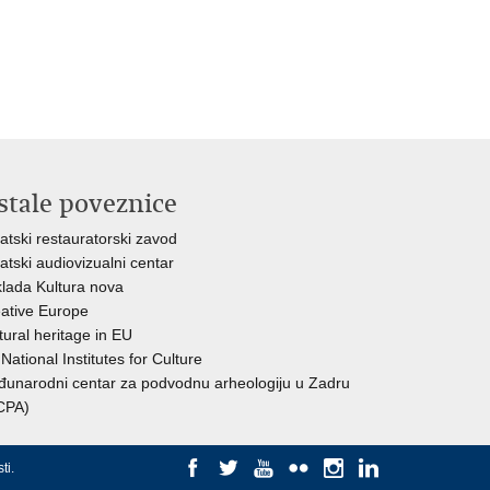
stale poveznice
atski restauratorski zavod
atski audiovizualni centar
lada Kultura nova
ative Europe
tural heritage in EU
National Institutes for Culture
unarodni centar za podvodnu arheologiju u Zadru
CPA)
ti
.