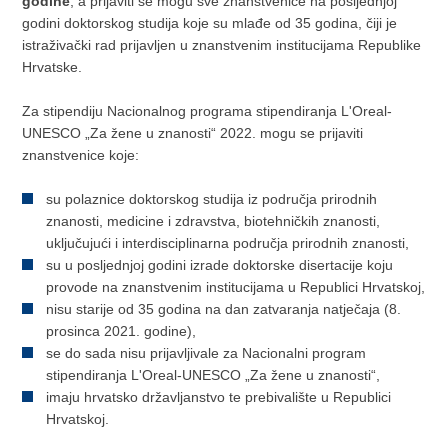
godine
, a prijaviti se mogu sve znanstvenice na posljednjoj
godini doktorskog studija koje su mlađe od 35 godina, čiji je
istraživački rad prijavljen u znanstvenim institucijama Republike
Hrvatske.
Za stipendiju Nacionalnog programa stipendiranja L'Oreal-
UNESCO „Za žene u znanosti“ 2022. mogu se prijaviti
znanstvenice koje:
su polaznice doktorskog studija iz područja prirodnih
znanosti, medicine i zdravstva, biotehničkih znanosti,
uključujući i interdisciplinarna područja prirodnih znanosti,
su u posljednjoj godini izrade doktorske disertacije koju
provode na znanstvenim institucijama u Republici Hrvatskoj,
nisu starije od 35 godina na dan zatvaranja natječaja (8.
prosinca 2021. godine),
se do sada nisu prijavljivale za Nacionalni program
stipendiranja L'Oreal-UNESCO „Za žene u znanosti“,
imaju hrvatsko državljanstvo te prebivalište u Republici
Hrvatskoj.