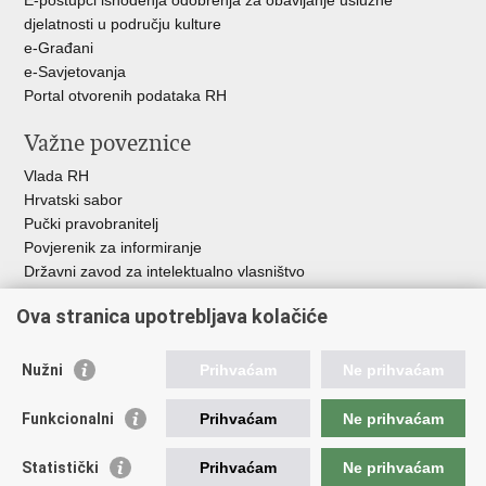
E-postupci ishođenja odobrenja za obavljanje uslužne
djelatnosti u području kulture
e-Građani
e-Savjetovanja
Portal otvorenih podataka RH
Važne poveznice
Vlada RH
Hrvatski sabor
Pučki pravobranitelj
Povjerenik za informiranje
Državni zavod za intelektualno vlasništvo
Agencija za medije
Ova stranica upotrebljava kolačiće
HAKOM
Ostale poveznice
Nužni
Prihvaćam
Ne prihvaćam
Hrvatski restauratorski zavod
Funkcionalni
Prihvaćam
Ne prihvaćam
Hrvatski audiovizualni centar
Zaklada Kultura nova
Statistički
Prihvaćam
Ne prihvaćam
Creative Europe