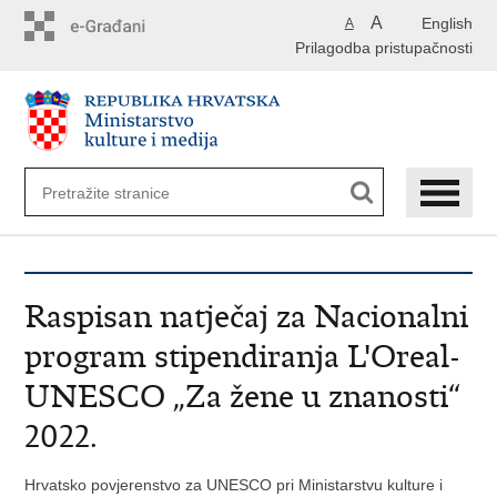
Preskoči
A
English
A
na
Prilagodba pristupačnosti
glavni
sadržaj
Raspisan natječaj za Nacionalni
program stipendiranja L'Oreal-
UNESCO „Za žene u znanosti“
2022.
Hrvatsko povjerenstvo za UNESCO pri Ministarstvu kulture i