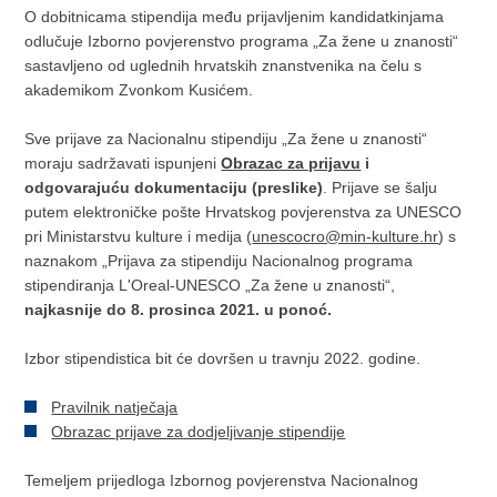
O dobitnicama stipendija među prijavljenim kandidatkinjama
odlučuje Izborno povjerenstvo programa „Za žene u znanosti“
sastavljeno od uglednih hrvatskih znanstvenika na čelu s
akademikom Zvonkom Kusićem.
Sve prijave za Nacionalnu stipendiju „Za žene u znanosti“
moraju sadržavati ispunjeni
Obrazac za prijavu
i
odgovarajuću dokumentaciju (preslike)
. Prijave se šalju
putem elektroničke pošte Hrvatskog povjerenstva za UNESCO
pri Ministarstvu kulture i medija (
unescocro@min-kulture.hr
) s
naznakom „Prijava za stipendiju Nacionalnog programa
stipendiranja L'Oreal-UNESCO „Za žene u znanosti“,
najkasnije do 8. prosinca 2021. u ponoć.
Izbor stipendistica bit će dovršen u travnju 2022. godine.
Pravilnik natječaja
Obrazac prijave za dodjeljivanje stipendije
Temeljem prijedloga Izbornog povjerenstva Nacionalnog