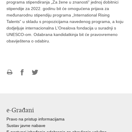
programa stipendiranja „Za žene u znanosti“ jednoj dobitnici
stipendije za 2022. godinu bit će omogućena prijava za
međunarodnu stipendiju programa „International Rising
Talents“ u skladu s propozicijama navedenog programa, a koju
dodjeljuje internacionalna L'Orealova fondacija u suradnji s
UNESCO-om. Odabrana kandidatkinja bit će pravovremeno
obaviještena o odabiru.
Ispiši
Podijeli
Podijeli
stranicu
na
na
Facebooku
Twitteru
e-Građani
Pravo na pristup informacijama
Sustav javne nabave