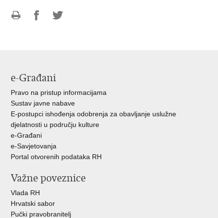
Ispiši
Podijeli
Podijeli
stranicu
na
na
Facebooku
Twitteru
e-Građani
Pravo na pristup informacijama
Sustav javne nabave
E-postupci ishođenja odobrenja za obavljanje uslužne
djelatnosti u području kulture
e-Građani
e-Savjetovanja
Portal otvorenih podataka RH
Važne poveznice
Vlada RH
Hrvatski sabor
Pučki pravobranitelj