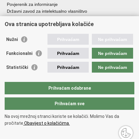
Povjerenik za informiranje
Državni zavod za intelektualno vlasništvo
Agencija za medije
Ova stranica upotrebljava kolačiće
HAKOM
Ostale poveznice
Nužni
Prihvaćam
Ne prihvaćam
Hrvatski restauratorski zavod
Funkcionalni
Prihvaćam
Ne prihvaćam
Hrvatski audiovizualni centar
Zaklada Kultura nova
Statistički
Prihvaćam
Ne prihvaćam
Creative Europe
Cultural heritage in EU
EU National Institutes for Culture
Prihvaćam odabrane
Međunarodni centar za podvodnu arheologiju u Zadru (MCPA)
Prihvaćam sve
Povratak na vrh
Na ovoj mrežnoj stranci koriste se kolačići. Molimo Vas da
Copyright © 2026 Ministarstvo kulture i medija.
Uvjeti korištenja
.
Izjava o
pročitate
Obavijest o kolačićima.
pristupačnosti
.