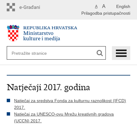
Preskoči
A
English
A
na
Prilagodba pristupačnosti
glavni
sadržaj
Natječaji 2017. godina
Natječaj za sredstva Fonda za kulturnu raznolikost (IFCD)
2017.
Natječaj za UNESCO-ovu Mrežu kreativnih gradova
(UCCN) 2017.