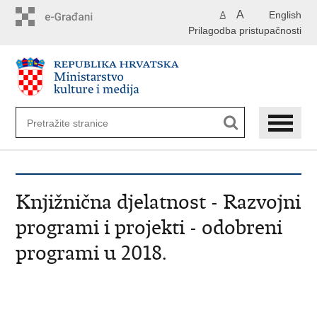
Preskoči
A
English
A
na
Prilagodba pristupačnosti
glavni
sadržaj
Knjižnična djelatnost - Razvojni
programi i projekti - odobreni
programi u 2018.