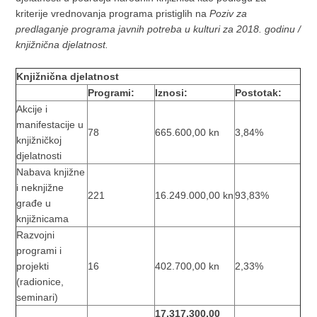
kriterije vrednovanja programa pristiglih na
Poziv za
predlaganje programa javnih potreba u kulturi za 2018. godinu /
knjižnična djelatnost.
Knjižnična djelatnost
Programi:
Iznosi:
Postotak:
Akcije i
manifestacije u
78
665.600,00 kn
3,84%
knjižničkoj
djelatnosti
Nabava knjižne
i neknjižne
221
16.249.000,00 kn
93,83%
građe u
knjižnicama
Razvojni
programi i
projekti
16
402.700,00 kn
2,33%
(radionice,
seminari)
17.317.300,00