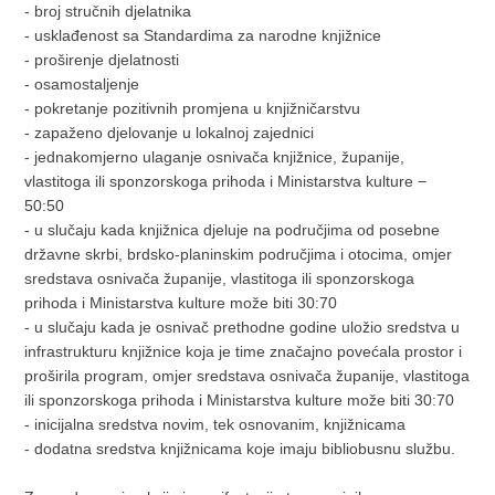
- broj stručnih djelatnika
- usklađenost sa Standardima za narodne knjižnice
- proširenje djelatnosti
- osamostaljenje
- pokretanje pozitivnih promjena u knjižničarstvu
- zapaženo djelovanje u lokalnoj zajednici
- jednakomjerno ulaganje osnivača knjižnice, županije,
vlastitoga ili sponzorskoga prihoda i Ministarstva kulture −
50:50
- u slučaju kada knjižnica djeluje na područjima od posebne
državne skrbi, brdsko-planinskim područjima i otocima, omjer
sredstava osnivača županije, vlastitoga ili sponzorskoga
prihoda i Ministarstva kulture može biti 30:70
- u slučaju kada je osnivač prethodne godine uložio sredstva u
infrastrukturu knjižnice koja je time značajno povećala prostor i
proširila program, omjer sredstava osnivača županije, vlastitoga
ili sponzorskoga prihoda i Ministarstva kulture može biti 30:70
- inicijalna sredstva novim, tek osnovanim, knjižnicama
- dodatna sredstva knjižnicama koje imaju bibliobusnu službu.