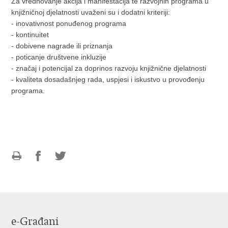
Za vrednovanje akcija i manifestacija te razvojnih programa u
knjižničnoj djelatnosti uvaženi su i dodatni kriteriji:
- inovativnost ponuđenog programa
- kontinuitet
- dobivene nagrade ili priznanja
- poticanje društvene inkluzije
- značaj i potencijal za doprinos razvoju knjižnične djelatnosti
- kvaliteta dosadašnjeg rada, uspjesi i iskustvo u provođenju
programa.
Ispiši
Podijeli
Podijeli
stranicu
na
na
Facebooku
Twitteru
e-Građani