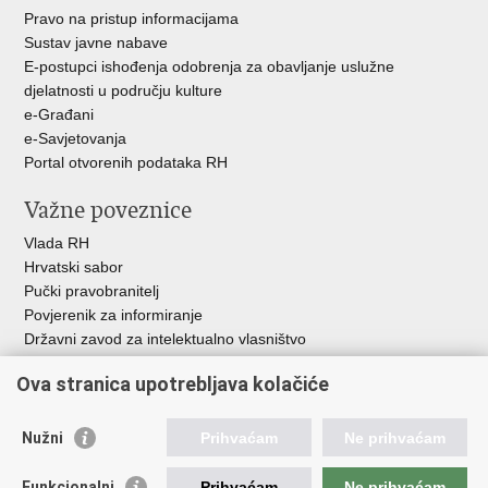
Pravo na pristup informacijama
Sustav javne nabave
E-postupci ishođenja odobrenja za obavljanje uslužne
djelatnosti u području kulture
e-Građani
e-Savjetovanja
Portal otvorenih podataka RH
Važne poveznice
Vlada RH
Hrvatski sabor
Pučki pravobranitelj
Povjerenik za informiranje
Državni zavod za intelektualno vlasništvo
Agencija za medije
Ova stranica upotrebljava kolačiće
HAKOM
Ostale poveznice
Nužni
Prihvaćam
Ne prihvaćam
Hrvatski restauratorski zavod
Funkcionalni
Prihvaćam
Ne prihvaćam