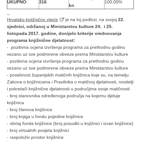
UKUPNO:
316
100,00%
kn
Hrvatsko knjižnično vijeće
je na toj podlozi, na svojoj
22.
sjednici, održanoj u Ministarstvu kulture 24. i 25.
listopada 2017. godine, donijelo kriterije vrednovanja
programa knjižnične djelatnost:
- pozitivna ocjena izvršenja programa za prethodnu godinu
vezano uz sve podmirene obveze prema Ministarstvu kulture
- pozitivna ocjena izvršenja programa za prethodnu godinu
vezano uz sve podmirene obveze prema Ministarstvu kulture
- posebnost županijskih matičnih knjižnica koje su, na temelju
Zakona o knjižnicama i Pravilnika o matičnoj djelatnosti, nositelji
i pokretači knjižnične djelatnosti u područjima svoje matičnosti
- broj stanovnika određenoga područja na kojemu djeluje
knjižnica
- broj članova knjižnice
- broj knjiga u fondu pojedine knjižnice
- obrtaj fonda knjižnice (broj posudbi u knjižnici i izvan knjižnice)
- broj virtualnih posjeta knjižnici
- raspoloživ prostor knjižnice