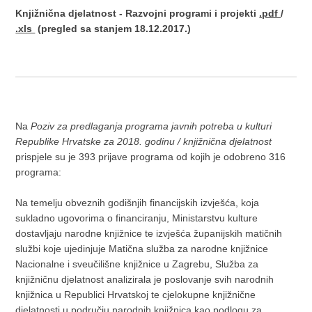
Knjižnična djelatnost - Razvojni programi i projekti
.pdf
/
.xls
(pregled sa stanjem 18.12.2017.)
Na
Poziv za predlaganja programa javnih potreba u kulturi
Republike Hrvatske za 2018. godinu / knjižnična djelatnost
prispjele su je 393 prijave programa od kojih je odobreno 316
programa:
Na temelju obveznih godišnjih financijskih izvješća, koja
sukladno ugovorima o financiranju, Ministarstvu kulture
dostavljaju narodne knjižnice te izvješća županijskih matičnih
službi koje ujedinjuje Matična služba za narodne knjižnice
Nacionalne i sveučilišne knjižnice u Zagrebu, Služba za
knjižničnu djelatnost analizirala je poslovanje svih narodnih
knjižnica u Republici Hrvatskoj te cjelokupne knjižnične
djelatnosti u području narodnih knjižnica kao podlogu za