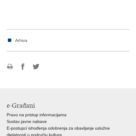
Arhiva
Ispiši
Podijeli
Podijeli
stranicu
na
na
Facebooku
Twitteru
e-Građani
Pravo na pristup informacijama
Sustav javne nabave
E-postupci ishođenja odobrenja za obavljanje uslužne
djelatnosti u području kulture