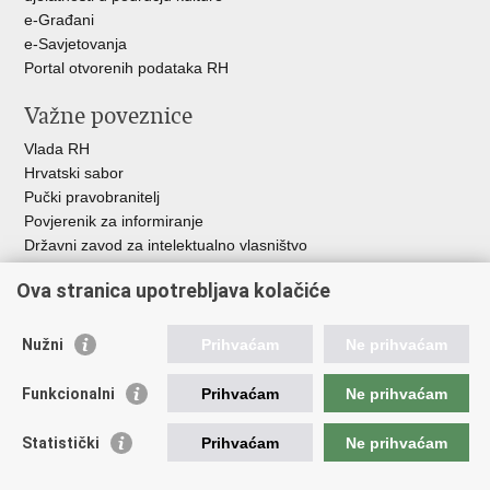
e-Građani
e-Savjetovanja
Portal otvorenih podataka RH
Važne poveznice
Vlada RH
Hrvatski sabor
Pučki pravobranitelj
Povjerenik za informiranje
Državni zavod za intelektualno vlasništvo
Agencija za medije
Ova stranica upotrebljava kolačiće
HAKOM
Ostale poveznice
Nužni
Prihvaćam
Ne prihvaćam
Hrvatski restauratorski zavod
Funkcionalni
Prihvaćam
Ne prihvaćam
Hrvatski audiovizualni centar
Zaklada Kultura nova
Statistički
Prihvaćam
Ne prihvaćam
Creative Europe
Cultural heritage in EU