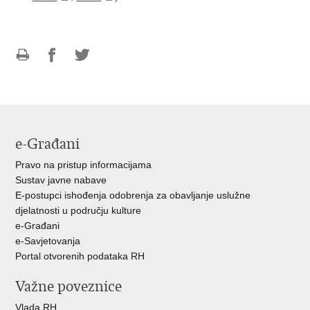
Ispiši
Podijeli
Podijeli
stranicu
na
na
Facebooku
Twitteru
e-Građani
Pravo na pristup informacijama
Sustav javne nabave
E-postupci ishođenja odobrenja za obavljanje uslužne
djelatnosti u području kulture
e-Građani
e-Savjetovanja
Portal otvorenih podataka RH
Važne poveznice
Vlada RH