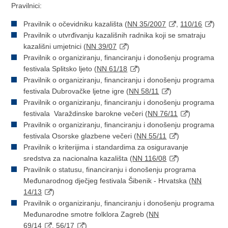
Pravilnici:
Pravilnik o očevidniku kazališta (
NN 35/2007
,
110/16
)
Pravilnik o utvrđivanju kazališnih radnika koji se smatraju
kazališni umjetnici (
NN 39/07
)
Pravilnik o organiziranju, financiranju i donošenju programa
festivala Splitsko ljeto (
NN 61/18
)
Pravilnik o organiziranju, financiranju i donošenju programa
festivala Dubrovačke ljetne igre (
NN 58/11
)
Pravilnik o organiziranju, financiranju i donošenju programa
festivala Varaždinske barokne večeri (
NN 76/11
)
Pravilnik o organiziranju, financiranju i donošenju programa
festivala Osorske glazbene večeri (
NN 55/11
)
Pravilnik o kriterijima i standardima za osiguravanje
sredstva za nacionalna kazališta (
NN 116/08
)
Pravilnik o statusu, financiranju i donošenju programa
Međunarodnog dječjeg festivala Šibenik - Hrvatska (
NN
14/13
)
Pravilnik o organiziranju, financiranju i donošenju programa
Međunarodne smotre folklora Zagreb (
NN
69/14
,
56/17
)