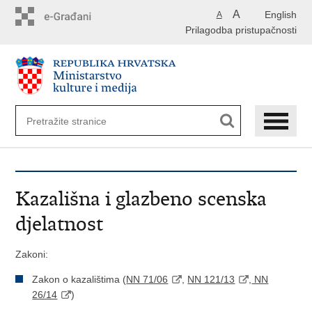
Preskoči
A
English
A
na
Prilagodba pristupačnosti
glavni
sadržaj
Kazališna i glazbeno scenska
djelatnost
Zakoni:
Zakon o kazalištima (
NN 71/06
,
NN 121/13
,
NN
26/14
)