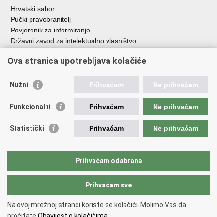
Hrvatski sabor
Pučki pravobranitelj
Povjerenik za informiranje
Državni zavod za intelektualno vlasništvo
Agencija za medije
Ova stranica upotrebljava kolačiće
HAKOM
Ostale poveznice
Nužni
Prihvaćam
Ne prihvaćam
Hrvatski restauratorski zavod
Funkcionalni
Prihvaćam
Ne prihvaćam
Hrvatski audiovizualni centar
Zaklada Kultura nova
Statistički
Prihvaćam
Ne prihvaćam
Creative Europe
Cultural heritage in EU
EU National Institutes for Culture
Prihvaćam odabrane
Međunarodni centar za podvodnu arheologiju u Zadru (MCPA)
Prihvaćam sve
Povratak na vrh
Na ovoj mrežnoj stranci koriste se kolačići. Molimo Vas da
Copyright © 2026 Ministarstvo kulture i medija.
Uvjeti korištenja
.
Izjava o
pročitate
Obavijest o kolačićima.