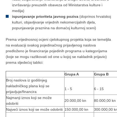
izvršavanju preuzetih obaveza od Ministarstva kulture i
medija)
ispunjavanje prioriteta javnog poziva
(doprinos hrvatskoj
kulturi, objavljivanje vrijednih nekomercijalnih djela,
popunjavanje praznina na domaćoj kulturnoj sceni)
Prema vrijednosnoj ocjeni cjelokupnog projekta koja se temeljila
na evaluaciji svakog pojedinačnog prijavljenog naslova
predloženo je financiranje pojedinih programa u kategorijama
(koje se mogu razlikovati od one u kojoj se nakladnik prijavio)
prema sljedećoj tablici:
Grupa A
Grupa B
Broj naslova iz godišnjeg
nakladničkog plana koji se
1 - 5
6 - 15
prijavljuje/financira
Najmanji iznos koji se može
20.000,00 kn
80.000,00 kn
odobriti
Najveći iznos koji se može odobriti
150.000,00 kn
300.000,00 k