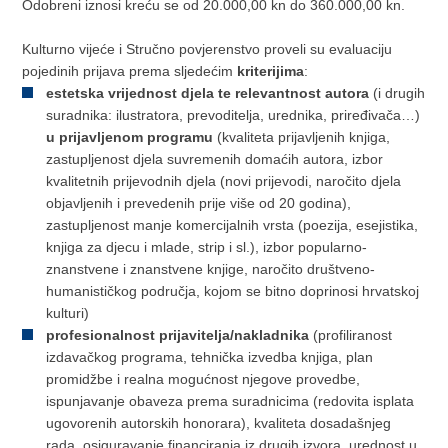
Odobreni iznosi kreću se od 20.000,00 kn do 360.000,00 kn.
Kulturno vijeće i Stručno povjerenstvo proveli su evaluaciju
pojedinih prijava prema sljedećim
kriterijima
:
estetska vrijednost djela te relevantnost autora
(i drugih
suradnika: ilustratora, prevoditelja, urednika, priređivača…)
u prijavljenom programu
(kvaliteta prijavljenih knjiga,
zastupljenost djela suvremenih domaćih autora, izbor
kvalitetnih prijevodnih djela (novi prijevodi, naročito djela
objavljenih i prevedenih prije više od 20 godina),
zastupljenost manje komercijalnih vrsta (poezija, esejistika,
knjiga za djecu i mlade, strip i sl.), izbor popularno-
znanstvene i znanstvene knjige, naročito društveno-
humanističkog područja, kojom se bitno doprinosi hrvatskoj
kulturi)
profesionalnost prijavitelja/nakladnika
(profiliranost
izdavačkog programa, tehnička izvedba knjiga, plan
promidžbe i realna mogućnost njegove provedbe,
ispunjavanje obaveza prema suradnicima (redovita isplata
ugovorenih autorskih honorara), kvaliteta dosadašnjeg
rada, osiguravanje financiranja iz drugih izvora, urednost u