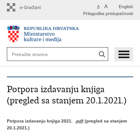
Preskoči
A
English
A
na
Prilagodba pristupačnosti
glavni
sadržaj
Potpora izdavanju knjiga
(pregled sa stanjem 20.1.2021.)
Potpora izdavanju knjiga 2021.
.pdf
(pregled sa stanjem
20.1.2021.)