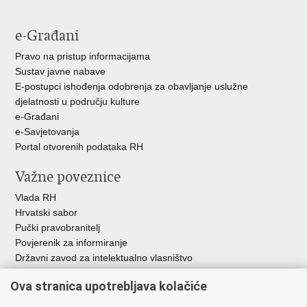
e-Građani
Pravo na pristup informacijama
Sustav javne nabave
E-postupci ishođenja odobrenja za obavljanje uslužne
djelatnosti u području kulture
e-Građani
e-Savjetovanja
Portal otvorenih podataka RH
Važne poveznice
Vlada RH
Hrvatski sabor
Pučki pravobranitelj
Povjerenik za informiranje
Državni zavod za intelektualno vlasništvo
Agencija za medije
Ova stranica upotrebljava kolačiće
HAKOM