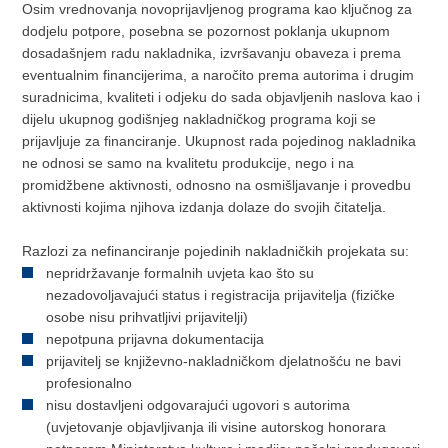
Osim vrednovanja novoprijavljenog programa kao ključnog za
dodjelu potpore, posebna se pozornost poklanja ukupnom
dosadašnjem radu nakladnika, izvršavanju obaveza i prema
eventualnim financijerima, a naročito prema autorima i drugim
suradnicima, kvaliteti i odjeku do sada objavljenih naslova kao i
dijelu ukupnog godišnjeg nakladničkog programa koji se
prijavljuje za financiranje. Ukupnost rada pojedinog nakladnika
ne odnosi se samo na kvalitetu produkcije, nego i na
promidžbene aktivnosti, odnosno na osmišljavanje i provedbu
aktivnosti kojima njihova izdanja dolaze do svojih čitatelja.
Razlozi za nefinanciranje pojedinih nakladničkih projekata su:
nepridržavanje formalnih uvjeta kao što su
nezadovoljavajući status i registracija prijavitelja (fizičke
osobe nisu prihvatljivi prijavitelji)
nepotpuna prijavna dokumentacija
prijavitelj se književno-nakladničkom djelatnošću ne bavi
profesionalno
nisu dostavljeni odgovarajući ugovori s autorima
(uvjetovanje objavljivanja ili visine autorskog honorara