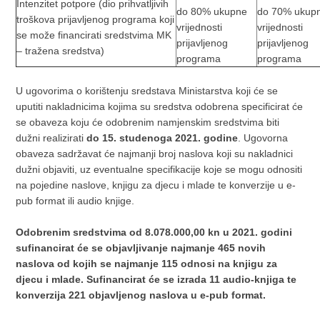
Intenzitet potpore (dio prihvatljivih
do 80% ukupne
do 70% ukup
troškova prijavljenog programa koji
vrijednosti
vrijednosti
se može financirati sredstvima MK
prijavljenog
prijavljenog
– tražena sredstva)
programa
programa
U ugovorima o korištenju sredstava Ministarstva koji će se
uputiti nakladnicima kojima su sredstva odobrena specificirat će
se obaveza koju će odobrenim namjenskim sredstvima biti
dužni realizirati
do 15. studenoga 2021. godine
. Ugovorna
obaveza sadržavat će najmanji broj naslova koji su nakladnici
dužni objaviti, uz eventualne specifikacije koje se mogu odnositi
na pojedine naslove, knjigu za djecu i mlade te konverzije u e-
pub format ili audio knjige.
Odobrenim sredstvima od 8.078.000,00 kn u 2021. godini
sufinancirat će se objavljivanje najmanje 465 novih
naslova od kojih se najmanje 115 odnosi na knjigu za
djecu i mlade. Sufinancirat će se izrada 11 audio-knjiga te
konverzija 221 objavljenog naslova u e-pub format.