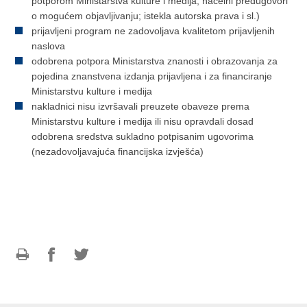
potporom Ministarstva kulture i medija; načelni predugovori
o mogućem objavljivanju; istekla autorska prava i sl.)
prijavljeni program ne zadovoljava kvalitetom prijavljenih
naslova
odobrena potpora Ministarstva znanosti i obrazovanja za
pojedina znanstvena izdanja prijavljena i za financiranje
Ministarstvu kulture i medija
nakladnici nisu izvršavali preuzete obaveze prema
Ministarstvu kulture i medija ili nisu opravdali dosad
odobrena sredstva sukladno potpisanim ugovorima
(nezadovoljavajuća financijska izvješća)
Ispiši
Podijeli
Podijeli
stranicu
na
na
Facebooku
Twitteru