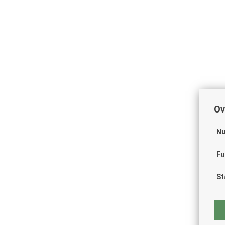
Ov
Nu
Fu
St