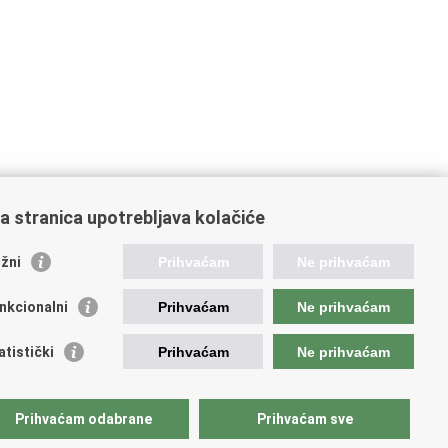
a stranica upotrebljava kolačiće
žni
Prihvaćam
Ne prihvaćam
nkcionalni
Prihvaćam
Ne prihvaćam
atistički
Prihvaćam
Ne prihvaćam
Prihvaćam odabrane
Prihvaćam sve