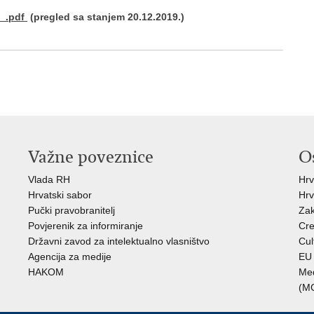
.pdf
(pregled sa stanjem 20.12.2019.)
Važne poveznice
O
Vlada RH
Hrv
Hrvatski sabor
Hrv
Pučki pravobranitelj
Zak
Povjerenik za informiranje
Cre
Državni zavod za intelektualno vlasništvo
Cul
Agencija za medije
EU 
HAKOM
Međ
(M