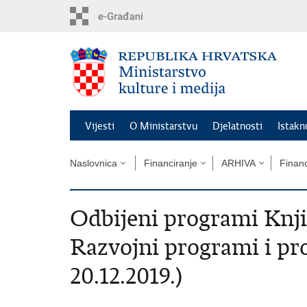
Preskoči
na
glavni
sadržaj
Vijesti
O Ministarstvu
Djelatnosti
Istak
Naslovnica
Financiranje
ARHIVA
Financ
Odbijeni programi Knji
Razvojni programi i pro
20.12.2019.)