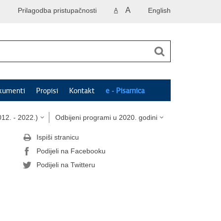
A
Prilagodba pristupačnosti
English
A
kumenti
Propisi
Kontakt
e - Pisarnica
12. - 2022.)
Odbijeni programi u 2020. godini
Ispiši stranicu
Podijeli na Facebooku
Podijeli na Twitteru