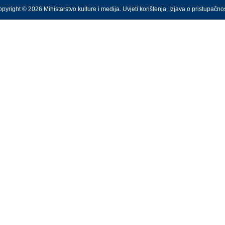
pyright © 2026 Ministarstvo kulture i medija.
Uvjeti korištenja
.
Izjava o pristupačnos