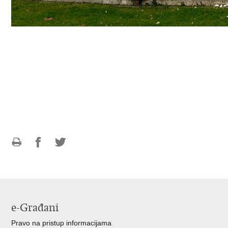
Ispiši
Podijeli
Podijeli
stranicu
na
na
Facebooku
Twitteru
e-Građani
Pravo na pristup informacijama