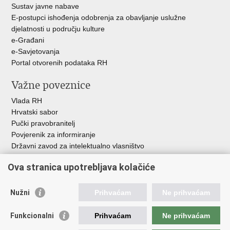
Sustav javne nabave
E-postupci ishođenja odobrenja za obavljanje uslužne
djelatnosti u području kulture
e-Građani
e-Savjetovanja
Portal otvorenih podataka RH
Važne poveznice
Vlada RH
Hrvatski sabor
Pučki pravobranitelj
Povjerenik za informiranje
Državni zavod za intelektualno vlasništvo
Agencija za medije
Ova stranica upotrebljava kolačiće
HAKOM
Ostale poveznice
Nužni
Prihvaćam
Ne prihvaćam
Hrvatski restauratorski zavod
Funkcionalni
Prihvaćam
Ne prihvaćam
Hrvatski audiovizualni centar
Zaklada Kultura nova