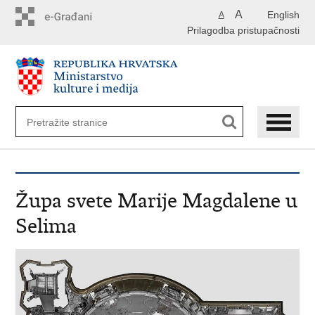
Preskoči
A
English
A
na
Prilagodba pristupačnosti
glavni
sadržaj
Župa svete Marije Magdalene u
Selima