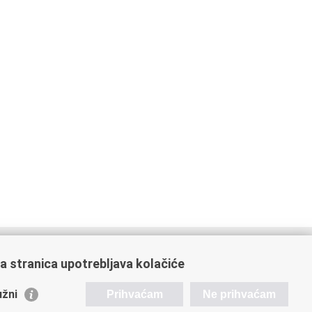
a stranica upotrebljava kolačiće
stale poveznice
žni
Prihvaćam
Ne prihvaćam
vatski restauratorski zavod