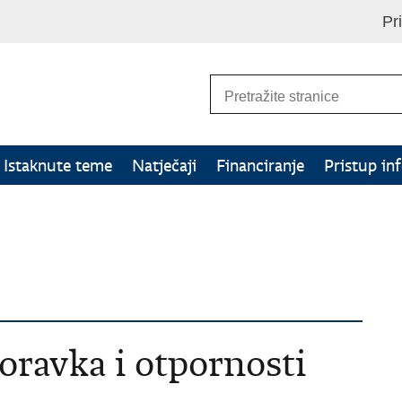
Pr
Istaknute teme
Natječaji
Financiranje
Pristup in
oravka i otpornosti