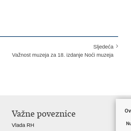
Sljedeća
Važnost muzeja za 18. izdanje Noći muzeja
Ov
Važne poveznice
O
Nu
Vlada RH
Hr