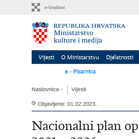
Preskoči
na
glavni
sadržaj
Vijesti
O Ministarstvu
Djelatnosti
Kontakt
e - Pisarnica
Naslovnica
Vijesti
Objavljeno: 01.02.2023.
Nacionalni plan op