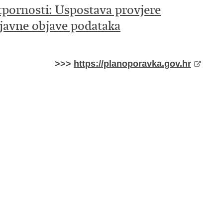
tpornosti: Uspostava provjere
 javne objave podataka
>>>
https://planoporavka.gov.hr