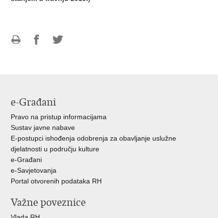
Ispiši
Podijeli
Podijeli
stranicu
na
na
Facebooku
Twitteru
e-Građani
Pravo na pristup informacijama
Sustav javne nabave
E-postupci ishođenja odobrenja za obavljanje uslužne
djelatnosti u području kulture
e-Građani
e-Savjetovanja
Portal otvorenih podataka RH
Važne poveznice
Vlada RH