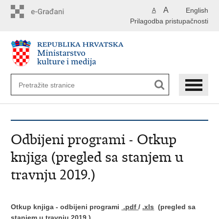
Preskoči
A
English
A
na
Prilagodba pristupačnosti
glavni
sadržaj
Odbijeni programi - Otkup
knjiga (pregled sa stanjem u
travnju 2019.)
Otkup knjiga - odbijeni programi
.pdf
/
.xls
(pregled sa
stanjem u travnju 2019.)