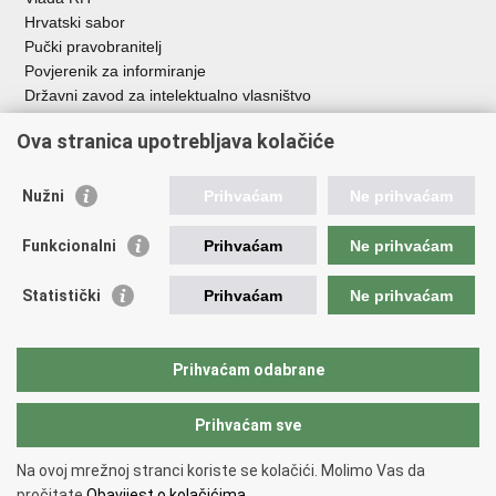
Hrvatski sabor
Pučki pravobranitelj
Povjerenik za informiranje
Državni zavod za intelektualno vlasništvo
Agencija za medije
Ova stranica upotrebljava kolačiće
HAKOM
Ostale poveznice
Nužni
Prihvaćam
Ne prihvaćam
Hrvatski restauratorski zavod
Funkcionalni
Prihvaćam
Ne prihvaćam
Hrvatski audiovizualni centar
Zaklada Kultura nova
Statistički
Prihvaćam
Ne prihvaćam
Creative Europe
Cultural heritage in EU
EU National Institutes for Culture
Prihvaćam odabrane
Međunarodni centar za podvodnu arheologiju u Zadru (MCPA)
Prihvaćam sve
Povratak na vrh
Na ovoj mrežnoj stranci koriste se kolačići. Molimo Vas da
Copyright © 2026 Ministarstvo kulture i medija.
Uvjeti korištenja
.
Izjava o
pročitate
Obavijest o kolačićima.