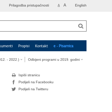
A
Prilagodba pristupačnosti
English
A
kumenti
Propisi
Kontakt
e - Pisarnica
12. - 2022.)
Odbijeni programi u 2019. godini
Ispiši stranicu
Podijeli na Facebooku
Podijeli na Twitteru