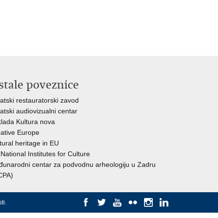
stale poveznice
atski restauratorski zavod
atski audiovizualni centar
lada Kultura nova
ative Europe
tural heritage in EU
National Institutes for Culture
unarodni centar za podvodnu arheologiju u Zadru
CPA)
ti
.