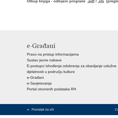
Otkup knjiga - odbijeni programi
.pdf
/
.xls
(pregle
e-Građani
Pravo na pristup informacijama
Sustav javne nabave
E-postupci ishođenja odobrenja za obavljanje uslužne
djelatnosti u području kulture
e-Građani
e-Savjetovanja
Portal otvorenih podataka RH
Povratak na vrh
Co