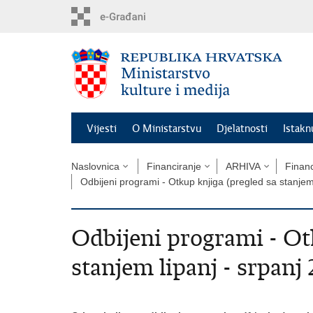
Preskoči
na
glavni
sadržaj
Vijesti
O Ministarstvu
Djelatnosti
Istak
Naslovnica
Financiranje
ARHIVA
Financ
Odbijeni programi - Otkup knjiga (pregled sa stanje
Odbijeni programi - Ot
stanjem lipanj - srpanj 