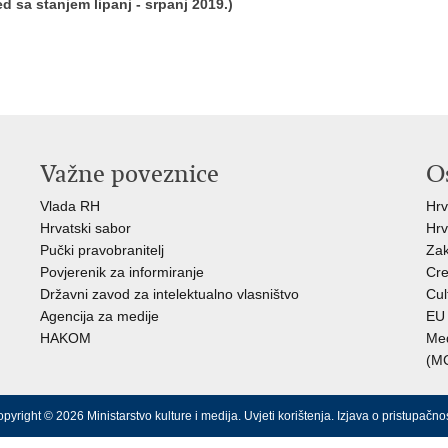
d sa stanjem lipanj - srpanj 2019.)
Važne poveznice
O
Vlada RH
Hrv
Hrvatski sabor
Hrv
Pučki pravobranitelj
Zak
Povjerenik za informiranje
Cre
Državni zavod za intelektualno vlasništvo
Cul
Agencija za medije
EU 
HAKOM
Međ
(M
pyright © 2026 Ministarstvo kulture i medija.
Uvjeti korištenja
.
Izjava o pristupačnos