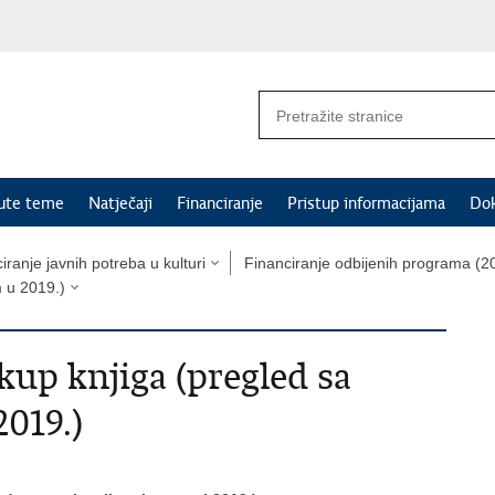
nute teme
Natječaji
Financiranje
Pristup informacijama
Do
iranje javnih potreba u kulturi
Financiranje odbijenih programa (20
m u 2019.)
kup knjiga (pregled sa
2019.)