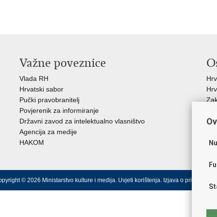
Važne poveznice
O
Vlada RH
Hrv
Hrvatski sabor
Hrv
Pučki pravobranitelj
Zak
Povjerenik za informiranje
Cre
Ov
Državni zavod za intelektualno vlasništvo
Cul
Agencija za medije
EU 
HAKOM
Međ
Nu
(M
Fu
pyright © 2026 Ministarstvo kulture i medija.
Uvjeti korištenja
.
Izjava o pristupačnos
St