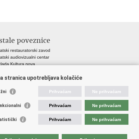
stale poveznice
atski restauratorski zavod
atski audiovizualni centar
lada Kultura nova
ative Europe
a stranica upotrebljava kolačiće
tural heritage in EU
National Institutes for Culture
unarodni centar za podvodnu arheologiju u Zadru
žni
Prihvaćam
Ne prihvaćam
CPA)
nkcionalni
Prihvaćam
Ne prihvaćam
ti
.
atistički
Prihvaćam
Ne prihvaćam