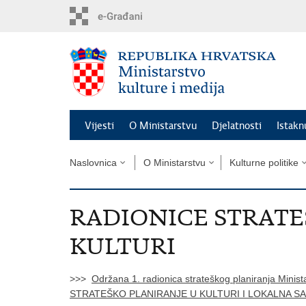
Preskoči
na
glavni
sadržaj
Vijesti
O Ministarstvu
Djelatnosti
Istak
Naslovnica
O Ministarstvu
Kulturne politike
RADIONICE STRATE
KULTURI
>>>
Održana 1. radionica strateškog planiranja Minist
STRATEŠKO PLANIRANJE U KULTURI I LOKALNA 