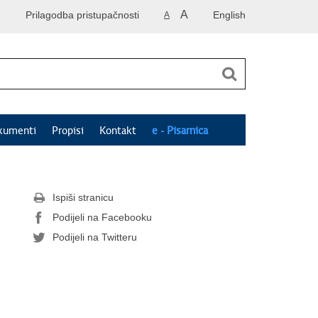
A
Prilagodba pristupačnosti
English
A
kumenti
Propisi
Kontakt
e - Pisarnica
Ispiši stranicu
Podijeli na Facebooku
Podijeli na Twitteru