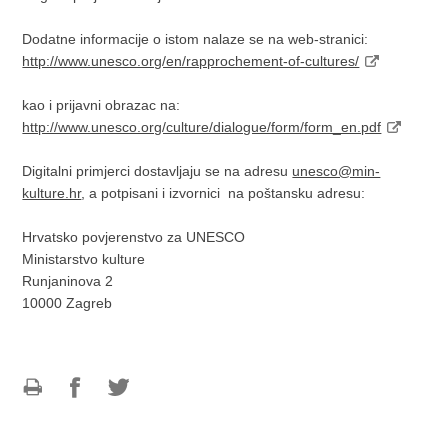
Dodatne informacije o istom nalaze se na web-stranici:
http://www.unesco.org/en/rapprochement-of-cultures/
kao i prijavni obrazac na:
http://www.unesco.org/culture/dialogue/form/form_en.pdf
Digitalni primjerci dostavljaju se na adresu
unesco@min-
kulture.hr
, a potpisani i izvornici na poštansku adresu:
Hrvatsko povjerenstvo za UNESCO
Ministarstvo kulture
Runjaninova 2
10000 Zagreb
Ispiši
Podijeli
Podijeli
stranicu
na
na