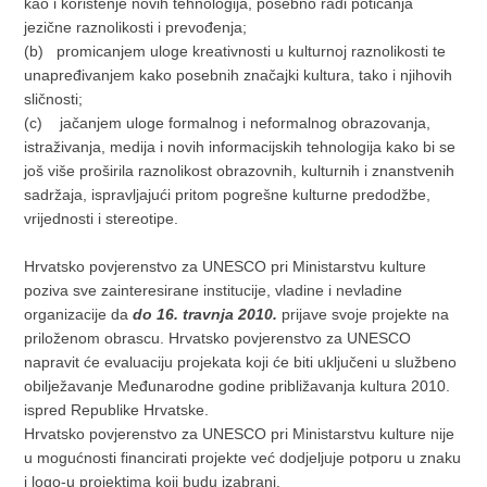
kao i korištenje novih tehnologija, posebno radi poticanja
jezične raznolikosti i prevođenja;
(b)
promicanjem uloge kreativnosti u kulturnoj raznolikosti te
unapređivanjem kako posebnih značajki kultura, tako i njihovih
sličnosti;
(c)
jačanjem uloge formalnog i neformalnog obrazovanja,
istraživanja, medija i novih informacijskih tehnologija kako bi se
još više proširila raznolikost obrazovnih, kulturnih i znanstvenih
sadržaja, ispravljajući pritom pogrešne kulturne predodžbe,
vrijednosti i stereotipe.
Hrvatsko povjerenstvo za UNESCO pri Ministarstvu kulture
poziva sve zainteresirane institucije, vladine i nevladine
organizacije da
do 16. travnja 2010.
prijave svoje projekte na
priloženom obrascu. Hrvatsko povjerenstvo za UNESCO
napravit će evaluaciju projekata koji će biti uključeni u službeno
obilježavanje Međunarodne godine približavanja kultura 2010.
ispred Republike Hrvatske.
Hrvatsko povjerenstvo za UNESCO pri Ministarstvu kulture nije
u mogućnosti financirati projekte već dodjeljuje potporu u znaku
i logo-u projektima koji budu izabrani.