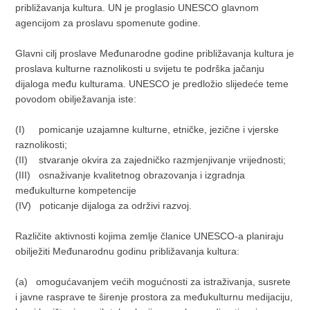
približavanja kultura. UN je proglasio UNESCO glavnom
agencijom za proslavu spomenute godine.
Glavni cilj proslave Međunarodne godine približavanja kultura je
proslava kulturne raznolikosti u svijetu te podrška jačanju
dijaloga među kulturama. UNESCO je predložio slijedeće teme
povodom obilježavanja iste:
(I)
p
omicanje uzajamne kulturne, etničke, jezične i vjerske
raznolikosti;
(II)
stvaranje okvira za zajedničko razmjenjivanje vrijednosti;
(III)
osnaživanje kvalitetnog obrazovanja i izgradnja
međukulturne kompetencije
(IV)
poticanje dijaloga za održivi razvoj.
Različite aktivnosti kojima zemlje članice UNESCO-a planiraju
obilježiti Međunarodnu godinu približavanja kultura:
(a)
omogućavanjem većih mogućnosti za istraživanja, susrete
i javne rasprave te širenje prostora za međukulturnu medijaciju,