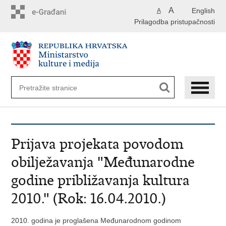
Preskoči
A
English
A
na
Prilagodba pristupačnosti
glavni
sadržaj
Prijava projekata povodom
obilježavanja "Međunarodne
godine približavanja kultura
2010." (Rok: 16.04.2010.)
2010. godina je proglašena Međunarodnom godinom