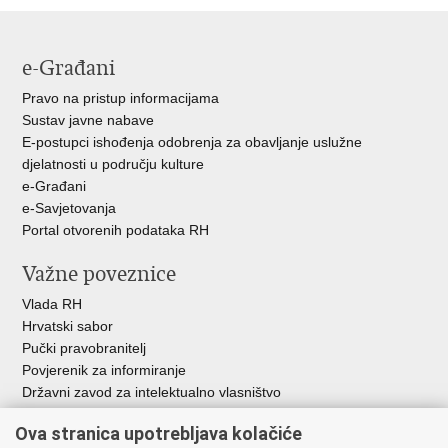
Facebooku
Twitteru
e-Građani
Pravo na pristup informacijama
Sustav javne nabave
E-postupci ishođenja odobrenja za obavljanje uslužne
djelatnosti u području kulture
e-Građani
e-Savjetovanja
Portal otvorenih podataka RH
Važne poveznice
Vlada RH
Hrvatski sabor
Pučki pravobranitelj
Povjerenik za informiranje
Državni zavod za intelektualno vlasništvo
Agencija za medije
Ova stranica upotrebljava kolačiće
HAKOM