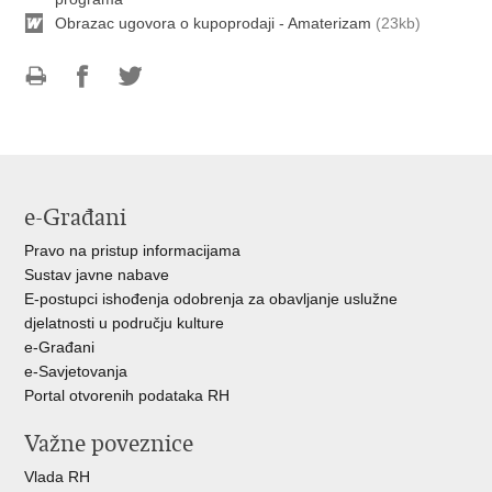
Obrazac ugovora o kupoprodaji - Amaterizam
(23kb)
Ispiši
Podijeli
Podijeli
stranicu
na
na
Facebooku
Twitteru
e-Građani
Pravo na pristup informacijama
Sustav javne nabave
E-postupci ishođenja odobrenja za obavljanje uslužne
djelatnosti u području kulture
e-Građani
e-Savjetovanja
Portal otvorenih podataka RH
Važne poveznice
Vlada RH