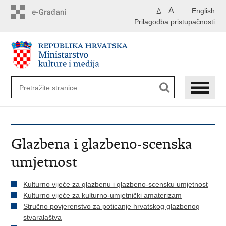
Preskoči
A
English
A
na
Prilagodba pristupačnosti
glavni
sadržaj
Glazbena i glazbeno-scenska
umjetnost
Kulturno vijeće za glazbenu i glazbeno-scensku umjetnost
Kulturno vijeće za kulturno-umjetnički amaterizam
Stručno povjerenstvo za poticanje hrvatskog glazbenog
stvaralaštva