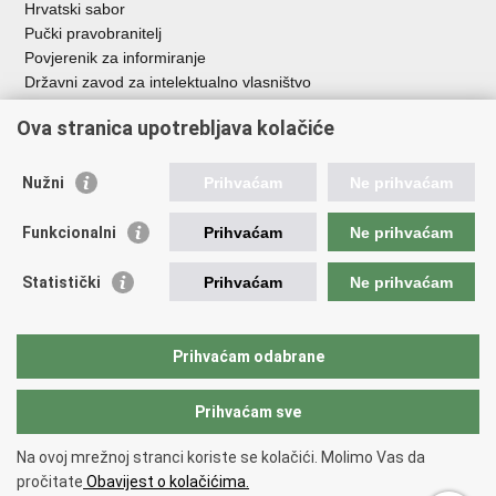
Hrvatski sabor
Pučki pravobranitelj
Povjerenik za informiranje
Državni zavod za intelektualno vlasništvo
Agencija za medije
Ova stranica upotrebljava kolačiće
HAKOM
Ostale poveznice
Nužni
Prihvaćam
Ne prihvaćam
Hrvatski restauratorski zavod
Funkcionalni
Prihvaćam
Ne prihvaćam
Hrvatski audiovizualni centar
Zaklada Kultura nova
Statistički
Prihvaćam
Ne prihvaćam
Creative Europe
Cultural heritage in EU
EU National Institutes for Culture
Prihvaćam odabrane
Međunarodni centar za podvodnu arheologiju u Zadru (MCPA)
Prihvaćam sve
Povratak na vrh
Na ovoj mrežnoj stranci koriste se kolačići. Molimo Vas da
Copyright © 2026 Ministarstvo kulture i medija.
Uvjeti korištenja
.
Izjava o
pročitate
Obavijest o kolačićima.
pristupačnosti
.