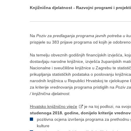
Knjižnična djelatnost - Razvojni programi i projekti
Na
Poziv za predlaganja programa javnih potreba u kul
prispjele su 383 prijave programa od kojih je odobren
Na temelju obveznih godišnjih financijskih izvješća, ko
dostavljaju narodne knjižnice, izvješća županijskih mat
Nacionalne i sveučilišne knjižnice u Zagrebu te statist
prikupljanja statističkih podataka o poslovanju knjižnica
narodnih knjižnica u Republici Hrvatskoj te cjelokupne 
za kriterije vrednovanja programa pristiglih na
Poziv za
/ knjižnična djelatnost.
Hrvatsko knjižnično vijeće
je na toj podlozi, na svoj
studenoga 2018. godine, donijelo kriterije vrednov
pozitivna ocjena izvršenja programa za prethodn
kulture