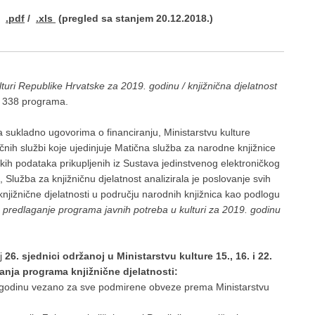
.pdf
/
.xls
(pregled sa stanjem 20.12.2018.)
turi Republike Hrvatske za 2019. godinu / knjižnična djelatnost
o 338 programa.
ja sukladno ugovorima o financiranju, Ministarstvu kulture
ičnih službi koje ujedinjuje Matična služba za narodne knjižnice
ičkih podataka prikupljenih iz Sustava jedinstvenog elektroničkog
, Služba za knjižničnu djelatnost analizirala je poslovanje svih
knjižnične djelatnosti u području narodnih knjižnica kao podlogu
 predlaganje programa javnih potreba u kulturi za 2019. godinu
oj
26. sjednici održanoj u Ministarstvu kulture 15., 16. i 22.
anja programa knjižnične djelatnosti:
u godinu vezano za sve podmirene obveze prema Ministarstvu