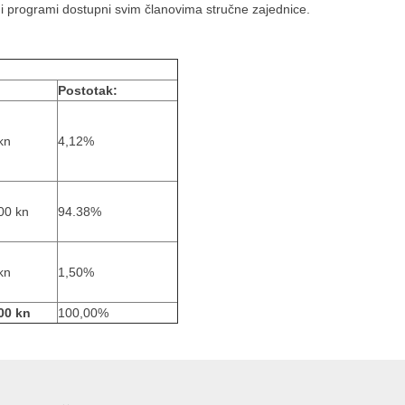
i programi dostupni svim članovima stručne zajednice.
Postotak:
kn
4,12%
00 kn
94.38%
kn
1,50%
00 kn
100,00%