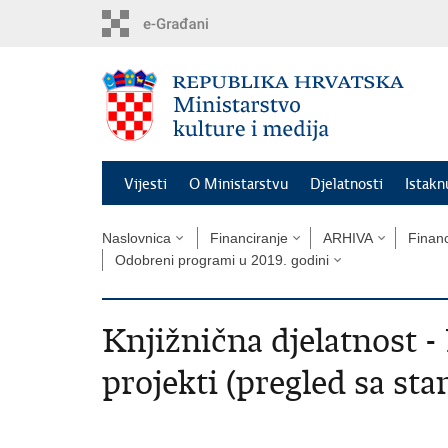
Preskoči
na
glavni
sadržaj
Vijesti
O Ministarstvu
Djelatnosti
Istak
Naslovnica
Financiranje
ARHIVA
Financ
Odobreni programi u 2019. godini
Knjižnična djelatnost -
projekti (pregled sa sta