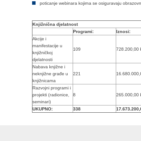
poticanje webinara kojima se osiguravaju obrazovn
Knjižnična djelatnost
Programi:
Iznosi:
Akcije i
manifestacije u
109
728.200,00 
knjižničkoj
djelatnosti
Nabava knjižne i
neknjižne građe u
221
16.680.000,
knjižnicama
Razvojni programi i
projekti (radionice,
8
265.000,00 
seminari)
UKUPNO:
338
17.673.200,