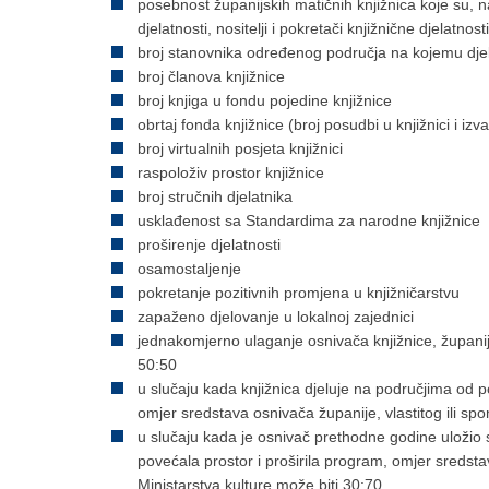
posebnost županijskih matičnih knjižnica koje su, n
djelatnosti, nositelji i pokretači knjižnične djelatno
broj stanovnika određenog područja na kojemu djel
broj članova knjižnice
broj knjiga u fondu pojedine knjižnice
obrtaj fonda knjižnice (broj posudbi u knjižnici i izv
broj virtualnih posjeta knjižnici
raspoloživ prostor knjižnice
broj stručnih djelatnika
usklađenost sa Standardima za narodne knjižnice
proširenje djelatnosti
osamostaljenje
pokretanje pozitivnih promjena u knjižničarstvu
zapaženo djelovanje u lokalnoj zajednici
jednakomjerno ulaganje osnivača knjižnice, županije,
50:50
u slučaju kada knjižnica djeluje na područjima od 
omjer sredstava osnivača županije, vlastitog ili sp
u slučaju kada je osnivač prethodne godine uložio s
povećala prostor i proširila program, omjer sredsta
Ministarstva kulture može biti 30:70