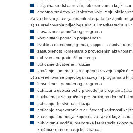
inicijalna sredstva novim, tek osnovanim knjižnica
dodatna sredstva knjižnicama koje imaju bibliobus
Za vrednovanje akcija i manifestacija te razvojnih progra
a) za vrednovanje prijedloga akcija i manifestacija u knj
inovativnost ponuđenog programa
kontinuitet i podaci o posjećenosti
kvaliteta dosadašnjeg rada, uspjesi i iskustvo u p
zastupljenost komentara o provedenim aktivnostim
dobivene nagrade i/ili priznanja
poticanje društvene inkluzije
značenje i potencijal za doprinos razvoju knjižnične 
b) za vrednovanje prijedloga razvojnih programa u knjiž
inovativnost ponuđenog programa
dokazana uspješnost u provođenju programa (ako 
usklađenost sa stručnim preporukama domaćih i međ
poticanje društvene inkluzije
poticanje zagovaranja o društvenoj korisnosti knjiž
značenje i potencijal knjižnica za razvoj knjižnične i
publiciranje vodiča, preporuka i tematskih sklopova
knjižničnoj i informacijskoj znanosti