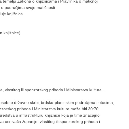
a temelju Zakona o knjižnicama i Pravilnika o matičnoj
sti u područjima svoje matičnosti
uje knjižnica
an knjižnice)
 vlastitog ili sponzorskog prihoda i Ministarstva kulture −
posebne državne skrbi, brdsko-planinskim područjima i otocima,
onzorskog prihoda i Ministarstva kulture može biti 30:70
redstva u infrastrukturu knjižnice koja je time značajno
va osnivača županije, vlastitog ili sponzorskog prihoda i