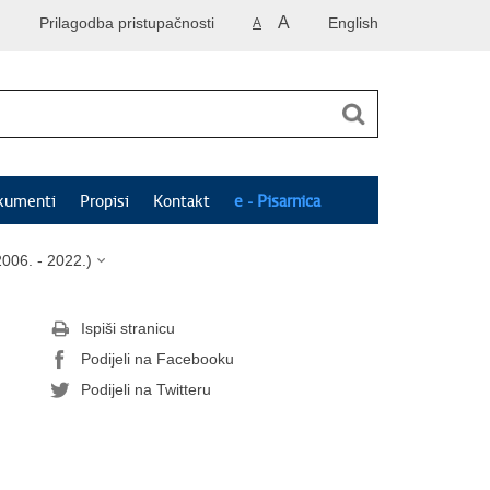
A
Prilagodba pristupačnosti
English
A
kumenti
Propisi
Kontakt
e - Pisarnica
006. - 2022.)
Ispiši stranicu
Podijeli na Facebooku
Podijeli na Twitteru