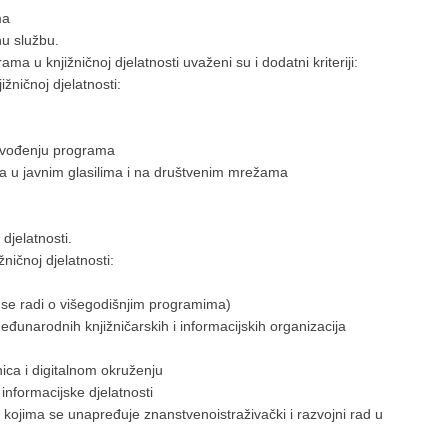
ma
nu službu.
ma u knjižničnoj djelatnosti uvaženi su i dodatni kriteriji:
ižničnoj djelatnosti:
rovođenju programa
a u javnim glasilima i na društvenim mrežama
djelatnosti.
ničnoj djelatnosti:
se radi o višegodišnjim programima)
unarodnih knjižničarskih i informacijskih organizacija
nica i digitalnom okruženju
 informacijske djelatnosti
 kojima se unapređuje znanstvenoistraživački i razvojni rad u