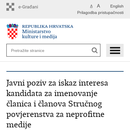
Preskoči
A
English
A
na
Prilagodba pristupačnosti
glavni
sadržaj
Javni poziv za iskaz interesa
kandidata za imenovanje
članica i članova Stručnog
povjerenstva za neprofitne
medije