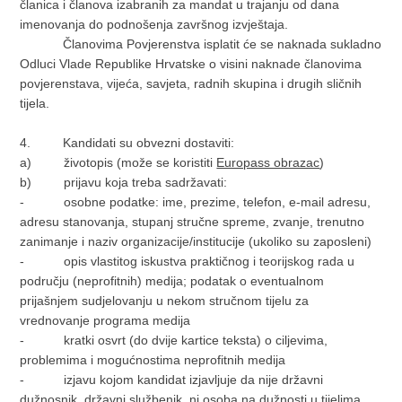
članica i članova izabranih za mandat u trajanju od dana
imenovanja do podnošenja završnog izvještaja.
Članovima Povjerenstva isplatit će se naknada sukladno
Odluci Vlade Republike Hrvatske o visini naknade članovima
povjerenstava, vijeća, savjeta, radnih skupina i drugih sličnih
tijela.
4. Kandidati su obvezni dostaviti:
a) životopis (može se koristiti
Europass obrazac
)
b) prijavu koja treba sadržavati:
- osobne podatke: ime, prezime, telefon, e-mail adresu,
adresu stanovanja, stupanj stručne spreme, zvanje, trenutno
zanimanje i naziv organizacije/institucije (ukoliko su zaposleni)
- opis vlastitog iskustva praktičnog i teorijskog rada u
području (neprofitnih) medija; podatak o eventualnom
prijašnjem sudjelovanju u nekom stručnom tijelu za
vrednovanje programa medija
- kratki osvrt (do dvije kartice teksta) o ciljevima,
problemima i mogućnostima neprofitnih medija
- izjavu kojom kandidat izjavljuje da nije državni
dužnosnik, državni službenik, ni osoba na dužnosti u tijelima