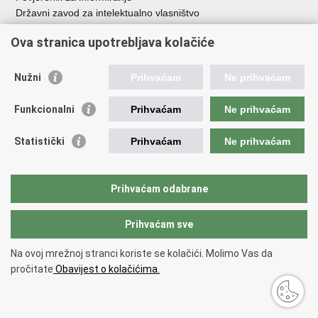
Državni zavod za intelektualno vlasništvo
Agencija za medije
Ova stranica upotrebljava kolačiće
HAKOM
Ostale poveznice
Nužni
Prihvaćam
Ne prihvaćam
Hrvatski restauratorski zavod
Funkcionalni
Prihvaćam
Ne prihvaćam
Hrvatski audiovizualni centar
Zaklada Kultura nova
Statistički
Prihvaćam
Ne prihvaćam
Creative Europe
Cultural heritage in EU
EU National Institutes for Culture
Prihvaćam odabrane
Međunarodni centar za podvodnu arheologiju u Zadru (MCPA)
Prihvaćam sve
Povratak na vrh
Na ovoj mrežnoj stranci koriste se kolačići. Molimo Vas da
Copyright © 2026 Ministarstvo kulture i medija.
Uvjeti korištenja
.
Izjava o
pročitate
Obavijest o kolačićima.
pristupačnosti
.