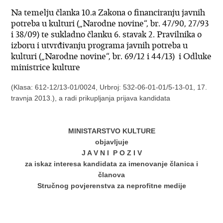
Na temelju članka 10.a Zakona o financiranju javnih
potreba u kulturi („Narodne novine“, br. 47/90, 27/93
i 38/09) te sukladno članku 6. stavak 2. Pravilnika o
izboru i utvrđivanju programa javnih potreba u
kulturi („Narodne novine“, br. 69/12 i 44/13) i Odluke
ministrice kulture
(Klasa: 612-12/13-01/0024, Urbroj: 532-06-01-01/5-13-01, 17.
travnja 2013.), a radi prikupljanja prijava kandidata
MINISTARSTVO KULTURE
objavljuje
J A V N I P O Z I V
za iskaz interesa kandidata za imenovanje članica i
članova
Stručnog povjerenstva za neprofitne medije