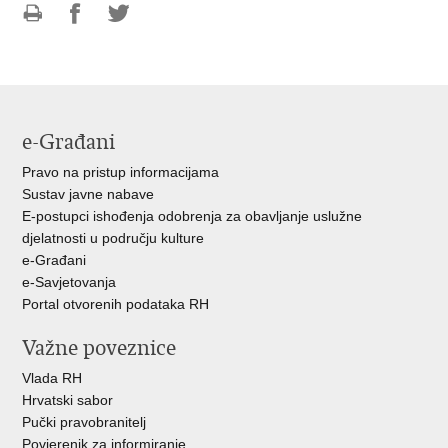
Ispiši
Podijeli
Podijeli
stranicu
na
na
Facebooku
Twitteru
e-Građani
Pravo na pristup informacijama
Sustav javne nabave
E-postupci ishođenja odobrenja za obavljanje uslužne
djelatnosti u području kulture
e-Građani
e-Savjetovanja
Portal otvorenih podataka RH
Važne poveznice
Vlada RH
Hrvatski sabor
Pučki pravobranitelj
Povjerenik za informiranje