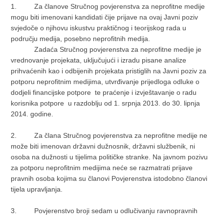
1. Za članove Stručnog povjerenstva za neprofitne medije
mogu biti imenovani kandidati čije prijave na ovaj Javni poziv
svjedoče o njihovu iskustvu praktičnog i teorijskog rada u
području medija, posebno neprofitnih medija.
Zadaća Stručnog povjerenstva za neprofitne medije je
vrednovanje projekata, uključujući i izradu pisane analize
prihvaćenih kao i odbijenih projekata pristiglih na Javni poziv za
potporu neprofitnim medijima, utvrđivanje prijedloga odluke o
dodjeli financijske potpore te praćenje i izvještavanje o radu
korisnika potpore u razdoblju od 1. srpnja 2013. do 30. lipnja
2014. godine.
2. Za člana Stručnog povjerenstva za neprofitne medije ne
može biti imenovan državni dužnosnik, državni službenik, ni
osoba na dužnosti u tijelima političke stranke. Na javnom pozivu
za potporu neprofitnim medijima neće se razmatrati prijave
pravnih osoba kojima su članovi Povjerenstva istodobno članovi
tijela upravljanja.
3. Povjerenstvo broji sedam u odlučivanju ravnopravnih