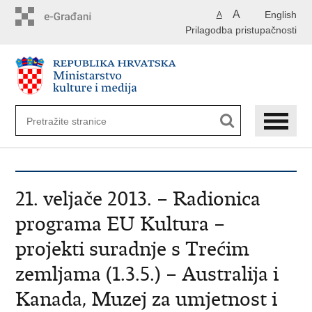
Preskoči
A
English
A
na
Prilagodba pristupačnosti
glavni
sadržaj
21. veljače 2013. – Radionica
programa EU Kultura –
projekti suradnje s Trećim
zemljama (1.3.5.) – Australija i
Kanada, Muzej za umjetnost i