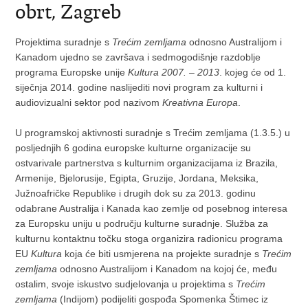
obrt, Zagreb
Projektima suradnje s
Trećim zemljama
odnosno Australijom i
Kanadom ujedno se završava i sedmogodišnje razdoblje
programa Europske unije
Kultura 2007. – 2013
. kojeg će od 1.
siječnja 2014. godine naslijediti novi program za kulturni i
audiovizualni sektor pod nazivom
Kreativna Europa
.
U programskoj aktivnosti suradnje s Trećim zemljama (1.3.5.) u
posljednjih 6 godina europske kulturne organizacije su
ostvarivale partnerstva s kulturnim organizacijama iz Brazila,
Armenije, Bjelorusije, Egipta, Gruzije, Jordana, Meksika,
Južnoafričke Republike i drugih dok su za 2013. godinu
odabrane Australija i Kanada kao zemlje od posebnog interesa
za Europsku uniju u području kulturne suradnje. Služba za
kulturnu kontaktnu točku stoga organizira radionicu programa
EU
Kultura
koja će biti usmjerena na projekte suradnje s
Trećim
zemljama
odnosno Australijom i Kanadom na kojoj će, među
ostalim, svoje iskustvo sudjelovanja u projektima s
Trećim
zemljama
(Indijom) podijeliti gospođa Spomenka Štimec iz