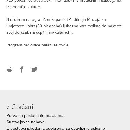
kao poveznice australskih i kanadskih s hrvatskim institucijama
iz područja kulture.
S obzirom na ograničen kapacitet Auditorija Muzeja za
umjetnost i obrt (30-ak osoba) ljubazno Vas molimo da najavite
svoj dolazak na
ccp@min-kulture.hr
.
Program radionice nalazi se
ovdje
.
Ispiši
Podijeli
Podijeli
stranicu
na
na
Facebooku
Twitteru
e-Građani
Pravo na pristup informacijama
Sustav javne nabave
E-postupci ishođenja odobrenja za obavljanje uslužne