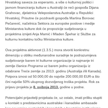
Hrvatskog saveza za esperanto, a više o kulturnoj politici i
javnom financiranju kulture u Australiji će reći gospođa Dijana
Grahovac, djelatnica Veleposlanstva Australije u Republici
Hrvatskoj. Prisutne će pozdraviti gospođa Martina Borovac
Pečarević, načelnica Sektora za europske poslove i medije
Ministarstva kulture dok će propozicije sudjelovanja u
projektima iznijeti Anja Mamić i Mladen Špehar iz Službe za
kulturnu kontaktnu točku Ministarstva kulture.
Ova projektna aktivnost (1.3.5.) mora stvoriti konkretnu
dimenziju u obliku međunarodne suradnje te podrazumijeva
sudjelovanje barem tri kulturne organizacije iz najmanje tri
zemlje članice
Programa
uz barem jednu organizaciju iz
odabrane Treće zemlje za 2013. godinu (Australija i/ili Kanada).
Potpora iznosi od 50.000,00 do najviše 200.000,00 EUR-a što
čini najviše 50% ukupnog dozvoljenog troška projekta. Rok za
prijavu projekta je
8. svibnja 2013.
godine u podne.
Potencijalni prijavitelji projekata će, uz ostalo, imati priliku stupiti
u kontakt s predstavnicima australske i kanadske ambasade