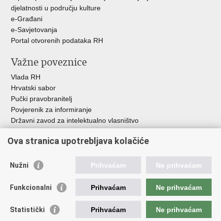
djelatnosti u području kulture
e-Građani
e-Savjetovanja
Portal otvorenih podataka RH
Važne poveznice
Vlada RH
Hrvatski sabor
Pučki pravobranitelj
Povjerenik za informiranje
Državni zavod za intelektualno vlasništvo
Agencija za medije
Ova stranica upotrebljava kolačiće
HAKOM
Ostale poveznice
Nužni
Prihvaćam
Ne prihvaćam
Hrvatski restauratorski zavod
Funkcionalni
Prihvaćam
Ne prihvaćam
Hrvatski audiovizualni centar
Zaklada Kultura nova
Statistički
Prihvaćam
Ne prihvaćam
Creative Europe