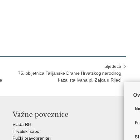
Sljedeća
75. obljetnica Talijanske Drame Hrvatskog narodnog
ke
kazališta Ivana pl. Zajca u Rijeci
Ov
Nu
Važne poveznice
O
Fu
Vlada RH
Hrv
Hrvatski sabor
Hrv
St
Pučki pravobranitelj
Zak