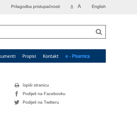
A
Prilagodba pristupačnosti
English
A
kumenti
Propisi
Kontakt
e - Pisarnica
Ispiši stranicu
Podijeli na Facebooku
Podijeli na Twitteru