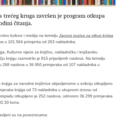
ta trećeg kruga završen je program otkupa
odini čitanja.
rstvo kulture i medija na temelju
Javnog poziva za otkup knjiga
va u 101.564 primjerka od 263 nakladnika.
, Kulturno vijeće za knjižnu, nakladničku i knjižarsku
ju knjigu razmotrilo je 815 prijavljenih naslova. Na temelju
kupu 268 naslova u 36.950 primjeraka od 107 nakladnika u
njiga za narodne knjižnice objavljenome u svibnju otkupljeno
imjeraka knjiga od 73 nakladnika u ukupnom iznosu od
stopadu otkupljeno je 252 naslova, odnosno 36.299 primjeraka
02,30 kuna.
javljeni su na poveznicama: