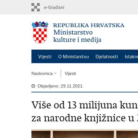
Preskoči
na
glavni
sadržaj
Vijesti
O Ministarstvu
Djelatnosti
Istak
Naslovnica
Vijesti
Objavljeno: 29.11.2021.
Više od 13 milijuna ku
za narodne knjižnice u 