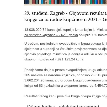
29. studeni, Zagreb - Objavom rezulta
knjiga za narodne knjižnice u 2021. - G
13.038.029,74 kuna cjelokupni je iznos kojim je Minista
za narodne knjižnice u 2021. godini
otkupilo 725 naslo
U trećem, posljednjem ovogodišnjem krugu otkupa knjiga
djelatnost u suradnji sa Stručnim povjerenstvom za dječ
njihovih prijedloga ministrica je donijela odluku o ot
ukupnom iznosu od 4.921.123,24 kuna.
Podsjećamo da je u prvom ovogodišnjem krugu otkupa k
205 naslova za narodne knjižnice, odnosno 28.315 pr
3.662.204,20 kuna, a u drugom krugu objavljenom u li
knjiga od 83 nakladnika u ukupnom iznosu od 4.454.7
Rezultati trećeg kao i prva dva kruga otkupa knjiga ob
·
Otkup knjiga - odobreni programi