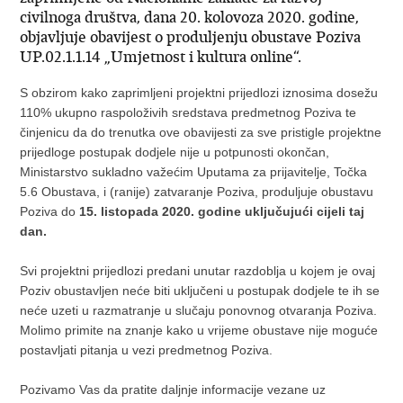
civilnoga društva, dana 20. kolovoza 2020. godine,
objavljuje obavijest o produljenju obustave Poziva
UP.02.1.1.14 „Umjetnost i kultura online“.
S obzirom kako zaprimljeni projektni prijedlozi iznosima dosežu
110% ukupno raspoloživih sredstava predmetnog Poziva te
činjenicu da do trenutka ove obavijesti za sve pristigle projektne
prijedloge postupak dodjele nije u potpunosti okončan,
Ministarstvo sukladno važećim Uputama za prijavitelje, Točka
5.6 Obustava, i (ranije) zatvaranje Poziva, produljuje obustavu
Poziva do
15. listopada 2020. godine uključujući cijeli taj
dan.
Svi projektni prijedlozi predani unutar razdoblja u kojem je ovaj
Poziv obustavljen neće biti uključeni u postupak dodjele te ih se
neće uzeti u razmatranje u slučaju ponovnog otvaranja Poziva.
Molimo primite na znanje kako u vrijeme obustave nije moguće
postavljati pitanja u vezi predmetnog Poziva.
Pozivamo Vas da pratite daljnje informacije vezane uz