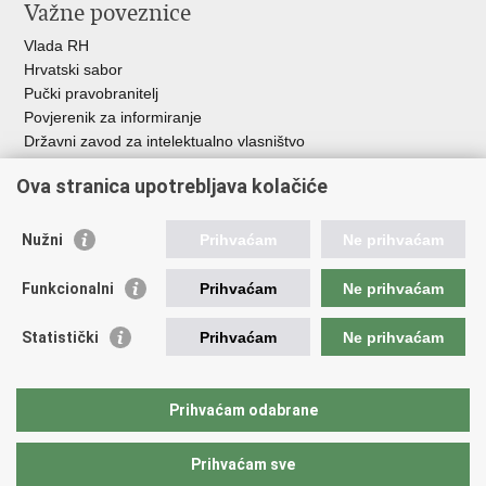
Važne poveznice
Vlada RH
Hrvatski sabor
Pučki pravobranitelj
Povjerenik za informiranje
Državni zavod za intelektualno vlasništvo
Agencija za medije
Ova stranica upotrebljava kolačiće
HAKOM
Ostale poveznice
Nužni
Prihvaćam
Ne prihvaćam
Hrvatski restauratorski zavod
Funkcionalni
Prihvaćam
Ne prihvaćam
Hrvatski audiovizualni centar
Zaklada Kultura nova
Statistički
Prihvaćam
Ne prihvaćam
Creative Europe
Cultural heritage in EU
EU National Institutes for Culture
Prihvaćam odabrane
Međunarodni centar za podvodnu arheologiju u Zadru (MCPA)
Prihvaćam sve