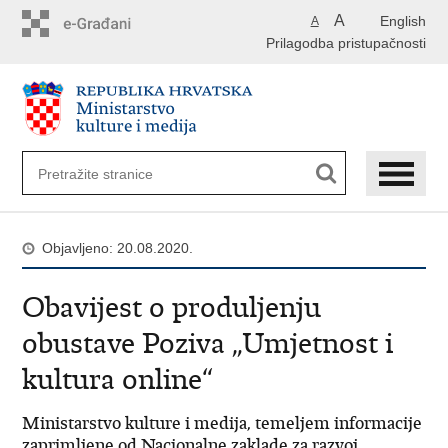
Preskoči
A
English
A
na
Prilagodba pristupačnosti
glavni
sadržaj
Objavljeno: 20.08.2020.
Obavijest o produljenju
obustave Poziva „Umjetnost i
kultura online“
Ministarstvo kulture i medija, temeljem informacije
zaprimljene od Nacionalne zaklade za razvoj