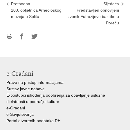
Prethodna
Sljedeća
200. obljetnica Arheološkog
Predstavljen obnovljeni
muzeja u Splitu
zvonik Eufrazijeve bazilike u
Poreču
Ispiši
Podijeli
Podijeli
stranicu
na
na
Facebooku
Twitteru
e-Građani
Pravo na pristup informacijama
Sustav javne nabave
E-postupci ishođenja odobrenja za obavljanje uslužne
djelatnosti u području kulture
e-Građani
e-Savjetovanja
Portal otvorenih podataka RH