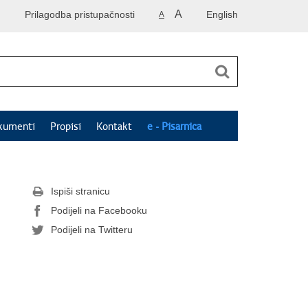
A
Prilagodba pristupačnosti
English
A
kumenti
Propisi
Kontakt
e - Pisarnica
Ispiši stranicu
Podijeli na Facebooku
Podijeli na Twitteru