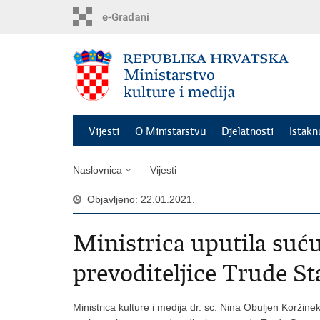
Preskoči
na
glavni
sadržaj
Vijesti
O Ministarstvu
Djelatnosti
Istak
Naslovnica
Vijesti
Objavljeno: 22.01.2021.
Ministrica uputila suć
prevoditeljice Trude S
Ministrica kulture i medija dr. sc. Nina Obuljen Koržinek