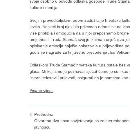
svoje osobno u povodu odlaska gospođe Trude Stamać, 
kulture i medija.
Svojim prevoditeljskim radom zadužila je hrvatsku kult
jezika. Najveći broj njezinih prijevoda odnosi se na kla
više približila i omogućila da u njoj prepoznamo brojne e
umjetnosti. Truda Stamać svoj je izniman osjećaj za jezik
opisivanje emocija najviše pokazivala u prijevodima po
godišnje nagrade za književno prevođenje „Iso Velikanovi
Odlaskom Trude Stamać hrvatska kultura ostaje bez veli
glasa. Mi koji smo je poznavali sjećat ćemo je se i kao
izvorni tekstovi i prijevodi, osigurati da je pamtimo kao
Pisane vijesti
Prethodna
Otvorena dva nova savjetovanja sa zainteresiranom
javnošću