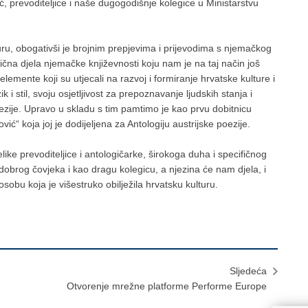
prevoditeljice i naše dugogodišnje kolegice u Ministarstvu
uru, obogativši je brojnim prepjevima i prijevodima s njemačkog
sična djela njemačke književnosti koju nam je na taj način još
lemente koji su utjecali na razvoj i formiranje hrvatske kulture i
 i stil, svoju osjetljivost za prepoznavanje ljudskih stanja i
ezije. Upravo u skladu s tim pamtimo je kao prvu dobitnicu
ć“ koja joj je dodijeljena za Antologiju austrijske poezije.
ke prevoditeljice i antologičarke, širokoga duha i specifičnog
 dobrog čovjeka i kao dragu kolegicu, a njezina će nam djela, i
 osobu koja je višestruko obilježila hrvatsku kulturu.
Sljedeća
Otvorenje mrežne platforme Performe Europe