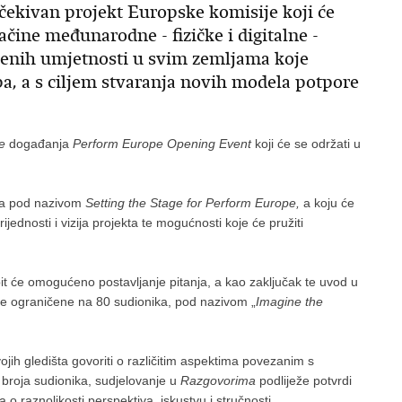
čekivan projekt Europske komisije koji će
ačine međunarodne - fizičke i digitalne -
dbenih umjetnosti u svim zemljama koje
, a s ciljem stvaranja novih modela potpore
e
događanja
Perform Europe Opening Event
koji će se održati u
ica pod nazivom
Setting the Stage for Perform Europe,
a koju će
rijednosti i vizija projekta te mogućnosti koje će pružiti
bit će omogućeno postavljanje pitanja, a kao zaključak te uvod u
ave ograničene na 80 sudionika, pod nazivom „
Imagine the
vojih gledišta govoriti o različitim aspektima povezanim s
 broja sudionika, sudjelovanje u
Razgovorima
podliježe potvrdi
 o raznolikosti perspektiva, iskustvu i stručnosti.