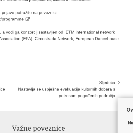
prijave potražite na poveznici:
nt/programme
, a vodi ga konzorcij sastavljen od IETM international network
s Association (EFA), Circostrada Network, European Dancehouse
Sljedeća
ice
Nastavlja se uspješna evakuacija kulturnih dobara s
potresom pogođenih područja
Ov
Nu
Važne poveznice
O