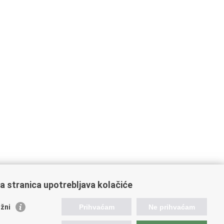
a stranica upotrebljava kolačiće
žni
Prihvaćam
Ne prihvaćam
stale poveznice