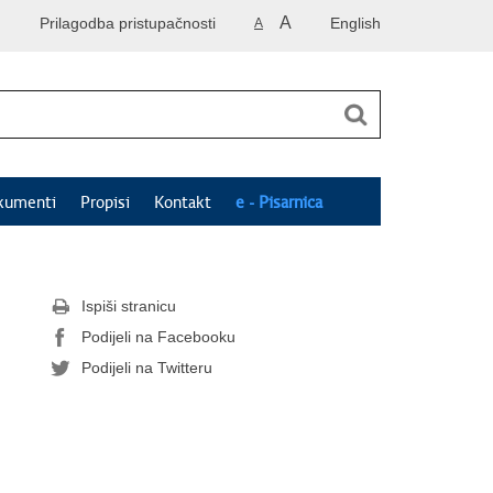
A
Prilagodba pristupačnosti
English
A
kumenti
Propisi
Kontakt
e - Pisarnica
Ispiši stranicu
Podijeli na Facebooku
Podijeli na Twitteru