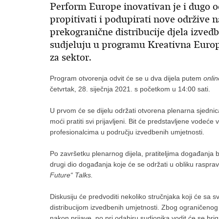
Perform Europe inovativan je i dugo o
propitivati i podupirati nove održive n
prekogranične distribucije djela izve
sudjeluju u programu Kreativna Europa
za sektor.
Program otvorenja odvit će se u dva dijela putem
onlin
četvrtak, 28. siječnja 2021. s početkom u 14:00 sati.
U prvom će se dijelu održati otvorena plenarna sjedn
moći pratiti svi prijavljeni. Bit će predstavljene vodeće v
profesionalcima u području izvedbenih umjetnosti.
Po završetku plenarnog dijela, pratiteljima događanja 
drugi dio događanja koje će se održati u obliku raspr
Future“ Talks.
Diskusiju će predvoditi nekoliko stručnjaka koji će sa s
distribucijom izvedbenih umjetnosti. Zbog ograničenog
nakon prijave, no pri odabiru sudionika vodit će se briga