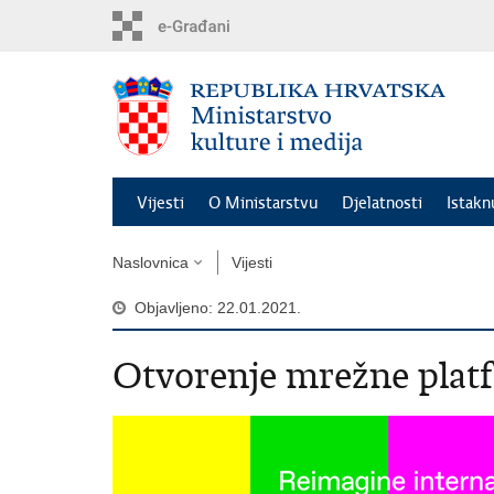
Preskoči
na
glavni
sadržaj
Vijesti
O Ministarstvu
Djelatnosti
Istak
Naslovnica
Vijesti
Objavljeno: 22.01.2021.
Otvorenje mrežne plat