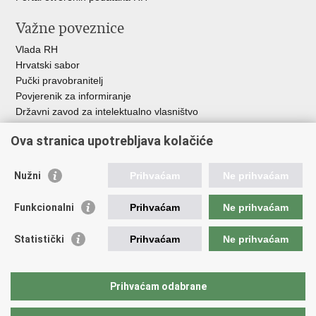
Važne poveznice
Vlada RH
Hrvatski sabor
Pučki pravobranitelj
Povjerenik za informiranje
Državni zavod za intelektualno vlasništvo
Agencija za medije
Ova stranica upotrebljava kolačiće
HAKOM
Ostale poveznice
Nužni
Prihvaćam
Ne prihvaćam
Hrvatski restauratorski zavod
Funkcionalni
Prihvaćam
Ne prihvaćam
Hrvatski audiovizualni centar
Zaklada Kultura nova
Statistički
Prihvaćam
Ne prihvaćam
Creative Europe
Cultural heritage in EU
EU National Institutes for Culture
Prihvaćam odabrane
Međunarodni centar za podvodnu arheologiju u Zadru (MCPA)