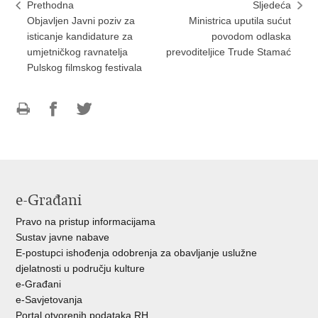
Prethodna
Sljedeća
Objavljen Javni poziv za
Ministrica uputila sućut
isticanje kandidature za
povodom odlaska
umjetničkog ravnatelja
prevoditeljice Trude Stamać
Pulskog filmskog festivala
Ispiši
Podijeli
Podijeli
stranicu
na
na
Facebooku
Twitteru
e-Građani
Pravo na pristup informacijama
Sustav javne nabave
E-postupci ishođenja odobrenja za obavljanje uslužne
djelatnosti u području kulture
e-Građani
e-Savjetovanja
Portal otvorenih podataka RH