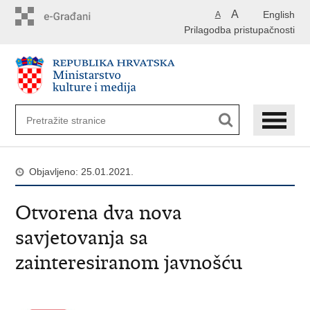
Preskoči
A
English
A
na
Prilagodba pristupačnosti
glavni
sadržaj
Objavljeno: 25.01.2021.
Otvorena dva nova
savjetovanja sa
zainteresiranom javnošću