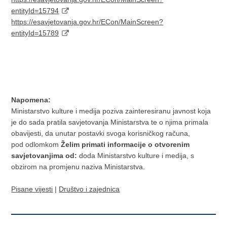
entityId=15794​
https://esavjetovanja.gov.hr/ECon/MainScreen?
entityId=15789​
Napomena:
Ministarstvo kulture i medija poziva zainteresiranu javnost koja
je do sada pratila savjetovanja Ministarstva te o njima primala
obavijesti, da unutar postavki svoga korisničkog računa,
pod odlomkom
Želim primati informacije o otvorenim
savjetovanjima od:
doda Ministarstvo kulture i medija, s
obzirom na promjenu naziva Ministarstva.
Pisane vijesti
|
Društvo i zajednica