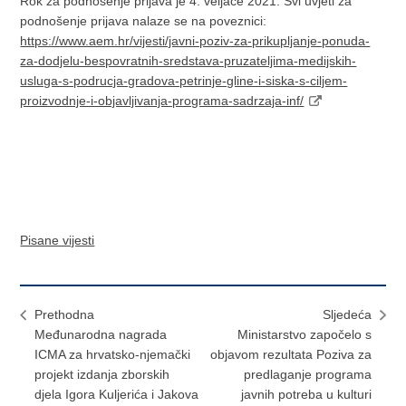
Rok za podnošenje prijava je 4. veljače 2021. Svi uvjeti za
podnošenje prijava nalaze se na poveznici:
https://www.aem.hr/vijesti/javni-poziv-za-prikupljanje-ponuda-
za-dodjelu-bespovratnih-sredstava-pruzateljima-medijskih-
usluga-s-podrucja-gradova-petrinje-gline-i-siska-s-ciljem-
proizvodnje-i-objavljivanja-programa-sadrzaja-inf/
Pisane vijesti
Prethodna
Sljedeća
Međunarodna nagrada
Ministarstvo započelo s
ICMA za hrvatsko-njemački
objavom rezultata Poziva za
projekt izdanja zborskih
predlaganje programa
djela Igora Kuljerića i Jakova
javnih potreba u kulturi