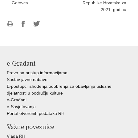
Gotovca
Republike Hrvatske za
2021. godinu
Ispiši
Podijeli
Podijeli
stranicu
na
na
Facebooku
Twitteru
e-Građani
Pravo na pristup informacijama
Sustav javne nabave
E-postupci ishođenja odobrenja za obavljanje uslužne
djelatnosti u području kulture
e-Građani
e-Savjetovanja
Portal otvorenih podataka RH
Važne poveznice
Vlada RH