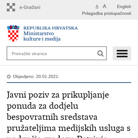
Preskoči
A
English
A
na
Prilagodba pristupačnosti
glavni
sadržaj
Objavljeno: 20.01.2021.
Javni poziv za prikupljanje
ponuda za dodjelu
bespovratnih sredstava
pružateljima medijskih usluga s