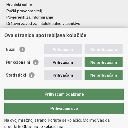
Hrvatski sabor
Pučki pravobranitelj
Povjerenik za informiranje
Državni zavod za intelektualno vlasništvo
Agencija za medije
Ova stranica upotrebljava kolačiće
HAKOM
Ostale poveznice
Nužni
Prihvaćam
Ne prihvaćam
Hrvatski restauratorski zavod
Funkcionalni
Prihvaćam
Ne prihvaćam
Hrvatski audiovizualni centar
Zaklada Kultura nova
Statistički
Prihvaćam
Ne prihvaćam
Creative Europe
Cultural heritage in EU
EU National Institutes for Culture
Prihvaćam odabrane
Međunarodni centar za podvodnu arheologiju u Zadru (MCPA)
Prihvaćam sve
Povratak na vrh
Na ovoj mrežnoj stranci koriste se kolačići. Molimo Vas da
Copyright © 2026 Ministarstvo kulture i medija.
Uvjeti korištenja
.
Izjava o
pročitate
Obavijest o kolačićima.