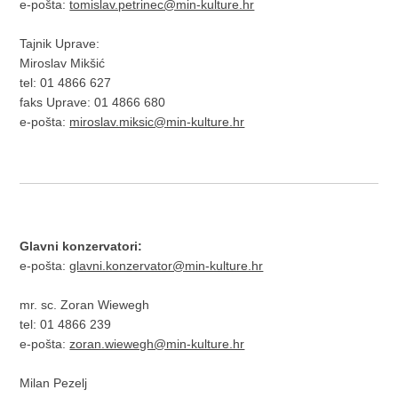
e-pošta:
tomislav.petrinec@min-kulture.hr
Tajnik Uprave:
Miroslav Mikšić
tel: 01 4866 627
faks Uprave: 01 4866 680
e-pošta:
miroslav.miksic@min-kulture.hr
Glavni konzervatori:
e-pošta:
glavni.konzervator@min-kulture.hr
mr. sc. Zoran Wiewegh
tel: 01 4866 239
e-pošta:
zoran.wiewegh@min-kulture.hr
Milan Pezelj