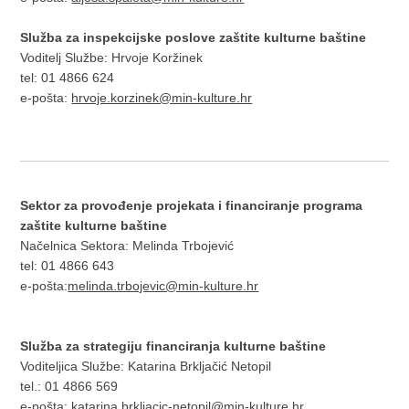
Služba za inspekcijske poslove zaštite kulturne baštine
Voditelj Službe: Hrvoje Koržinek
tel: 01 4866 624
e-pošta:
hrvoje.korzinek@min-kulture.hr
Sektor za provođenje projekata i financiranje programa
zaštite kulturne baštine
Načelnica Sektora: Melinda Trbojević
tel: 01 4866 643
e-pošta:
melinda.trbojevic@min-kulture.hr
Sl
užba za strategiju financiranja kulturne baštine
Voditeljica Službe: Katarina Brkljačić Netopil
tel.: 01 4866 569
e-pošta:
katarina.brkljacic-netopil@min-kulture.hr