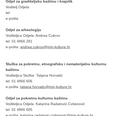
Odjel za graditeljsku baštinu i krajolik
Voditelj Odjela:
tel:
e-pošta:
Odjel za arheologiju
Voditeljica Odjela: Andrea Cukrov
tel: 01 4866 281
e-pošta:
andrea.cukrov@min-kulture.hr
Služba za pokretnu, etnografsku i nematerijalnu kulturnu
baštinu
Voditeljica Službe: Tatjana Horvatić
tel: 01 4866 606
e-pošta:
tatjana.horvatic@min-kulture.hr
Odjel za pokretnu kulturnu baštinu
Voditeljica Odjela: Katarina Radatović-Cvitanović
tel: 01 4866 605
e-pošta:
katarina.radatovic-cvitanovic@min-kulture.hr