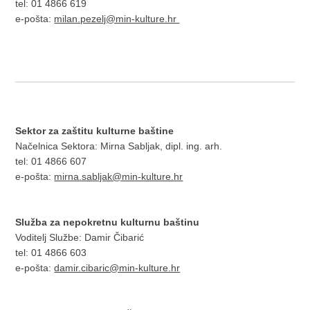
tel: 01 4866 619
e-pošta:
milan.pezelj@min-kulture.hr​
Sektor za zaštitu kulturne baštine
Načelnica Sektora: Mirna Sabljak, dipl. ing. arh.
tel: 01 4866 607
e-pošta:
mirna.sabljak@min-kulture.hr
Služba za nepokretnu kulturnu baštinu
Voditelj Službe: Damir Čibarić
tel: 01 4866 603
e-pošta:
damir.cibaric@min-kulture.hr