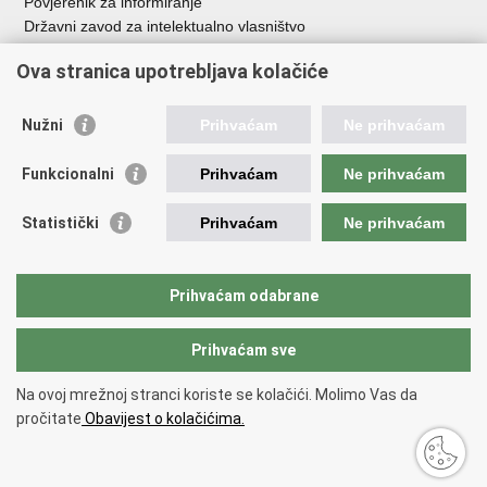
Povjerenik za informiranje
Državni zavod za intelektualno vlasništvo
Agencija za medije
Ova stranica upotrebljava kolačiće
HAKOM
Ostale poveznice
Nužni
Prihvaćam
Ne prihvaćam
Hrvatski restauratorski zavod
Funkcionalni
Prihvaćam
Ne prihvaćam
Hrvatski audiovizualni centar
Zaklada Kultura nova
Statistički
Prihvaćam
Ne prihvaćam
Creative Europe
Cultural heritage in EU
EU National Institutes for Culture
Prihvaćam odabrane
Međunarodni centar za podvodnu arheologiju u Zadru (MCPA)
Prihvaćam sve
Povratak na vrh
Na ovoj mrežnoj stranci koriste se kolačići. Molimo Vas da
Copyright © 2026 Ministarstvo kulture i medija.
Uvjeti korištenja
.
Izjava o
pročitate
Obavijest o kolačićima.
pristupačnosti
.