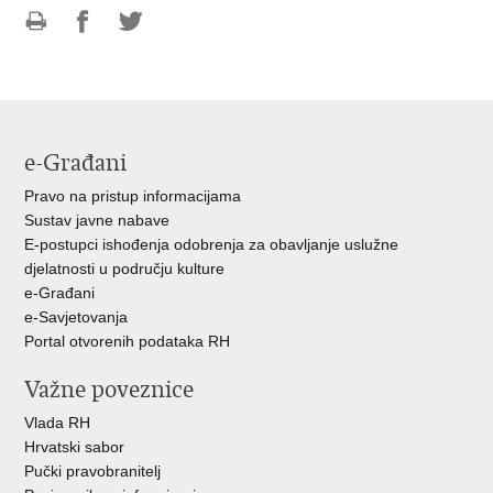
Ispiši
Podijeli
Podijeli
stranicu
na
na
Facebooku
Twitteru
e-Građani
Pravo na pristup informacijama
Sustav javne nabave
E-postupci ishođenja odobrenja za obavljanje uslužne
djelatnosti u području kulture
e-Građani
e-Savjetovanja
Portal otvorenih podataka RH
Važne poveznice
Vlada RH
Hrvatski sabor
Pučki pravobranitelj