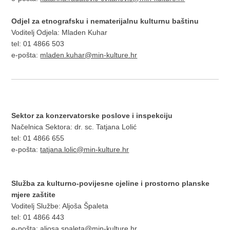
Odjel za etnografsku i nematerijalnu kulturnu baštinu
Voditelj Odjela: Mladen Kuhar
tel: 01 4866 503
e-pošta:
mladen.kuhar@min-kulture.hr
Sektor za konzervatorske poslove i inspekciju
Načelnica Sektora: dr. sc. Tatjana Lolić
tel: 01 4866 655
e-pošta:
tatjana.lolic@min-kulture.hr
Služba za kulturno-povijesne cjeline i prostorno planske
mjere zaštite
Voditelj Službe: Aljoša Špaleta
tel: 01 4866 443
e-pošta:
aljosa.spaleta@min-kulture.hr