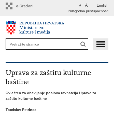
Preskoči
A
English
A
na
Prilagodba pristupačnosti
glavni
sadržaj
Uprava za zaštitu kulturne
baštine
Ovlašten za obavljanje poslova ravnatelja Uprave za
zaštitu kulturne baštine
Tomislav Petrinec