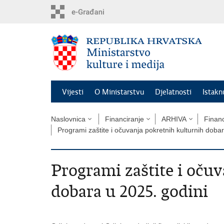
Preskoči
na
glavni
sadržaj
Vijesti
O Ministarstvu
Djelatnosti
Istak
Naslovnica
Financiranje
ARHIVA
Financ
Programi zaštite i očuvanja pokretnih kulturnih doba
Programi zaštite i oču
dobara u 2025. godini