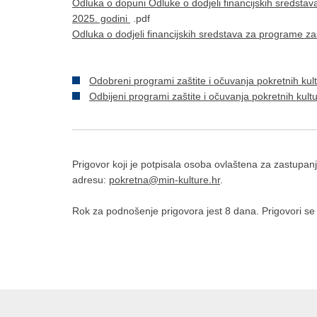
Odluka o dopuni Odluke o dodjeli financijskih sredstav
2025. godini
.pdf
Odluka o dodjeli financijskih sredstava za programe zaš
Odobreni programi zaštite i očuvanja pokretnih kul
Odbijeni programi zaštite i očuvanja pokretnih kult
Prigovor koji je potpisala osoba ovlaštena za zastupanj
adresu:
pokretna@min-kulture.hr
.
Rok za podnošenje prigovora jest 8 dana. Prigovori se