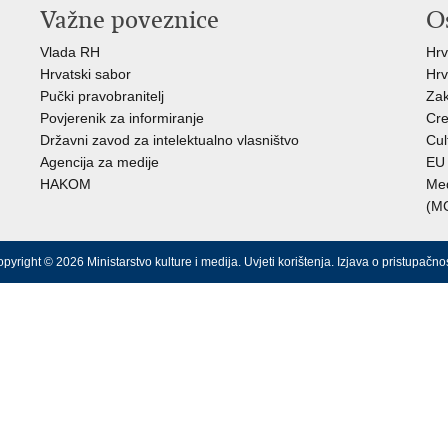
Važne poveznice
O
Vlada RH
Hrv
Hrvatski sabor
Hrv
Pučki pravobranitelj
Zak
Povjerenik za informiranje
Cre
Državni zavod za intelektualno vlasništvo
Cul
Agencija za medije
EU 
HAKOM
Međ
(M
pyright © 2026 Ministarstvo kulture i medija.
Uvjeti korištenja
.
Izjava o pristupačnos