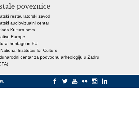
stale poveznice
atski restauratorski zavod
atski audiovizualni centar
lada Kultura nova
ative Europe
tural heritage in EU
National Institutes for Culture
unarodni centar za podvodnu arheologiju u Zadru
CPA)
ti
.