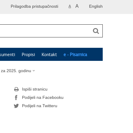
A
Prilagodba pristupačnosti
English
A
kumenti
Propisi
Kontakt
e - Pisarnica
i za 2025. godinu
Ispiši stranicu
Podijeli na Facebooku
Podijeli na Twitteru