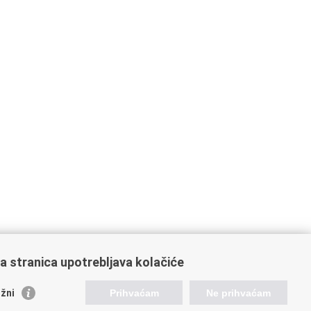
a stranica upotrebljava kolačiće
žni
Prihvaćam
Ne prihvaćam