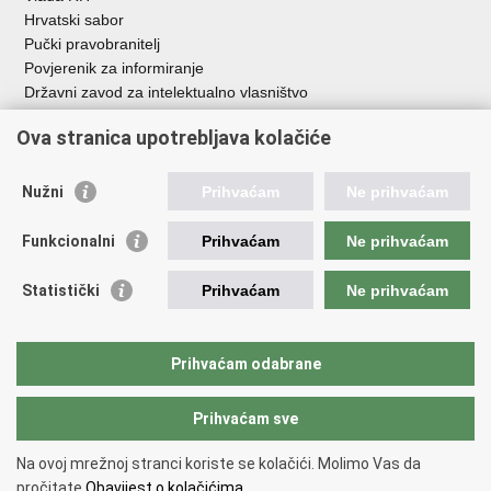
Hrvatski sabor
Pučki pravobranitelj
Povjerenik za informiranje
Državni zavod za intelektualno vlasništvo
Agencija za medije
Ova stranica upotrebljava kolačiće
HAKOM
Ostale poveznice
Nužni
Prihvaćam
Ne prihvaćam
Hrvatski restauratorski zavod
Funkcionalni
Prihvaćam
Ne prihvaćam
Hrvatski audiovizualni centar
Zaklada Kultura nova
Statistički
Prihvaćam
Ne prihvaćam
Creative Europe
Cultural heritage in EU
EU National Institutes for Culture
Prihvaćam odabrane
Međunarodni centar za podvodnu arheologiju u Zadru (MCPA)
Prihvaćam sve
Povratak na vrh
Na ovoj mrežnoj stranci koriste se kolačići. Molimo Vas da
Copyright © 2026 Ministarstvo kulture i medija.
Uvjeti korištenja
.
Izjava o
pročitate
Obavijest o kolačićima.