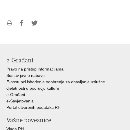
Ispiši
Podijeli
Podijeli
stranicu
na
na
Facebooku
Twitteru
e-Građani
Pravo na pristup informacijama
Sustav javne nabave
E-postupci ishođenja odobrenja za obavljanje uslužne
djelatnosti u području kulture
e-Građani
e-Savjetovanja
Portal otvorenih podataka RH
Važne poveznice
Vlada RH