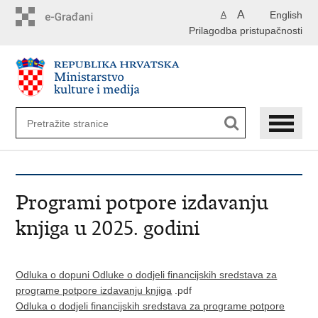
Preskoči
A
English
A
na
Prilagodba pristupačnosti
glavni
sadržaj
Programi potpore izdavanju
knjiga u 2025. godini
Odluka o dopuni Odluke o dodjeli financijskih sredstava za
programe potpore izdavanju knjiga
.pdf
Odluka o dodjeli financijskih sredstava za programe potpore