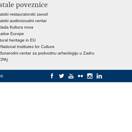
stale poveznice
atski restauratorski zavod
atski audiovizualni centar
lada Kultura nova
ative Europe
tural heritage in EU
National Institutes for Culture
unarodni centar za podvodnu arheologiju u Zadru
CPA)
ti
.