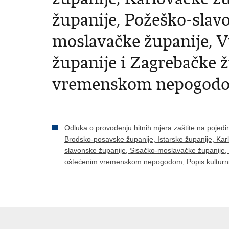
županije, Požeško-slavo
moslavačke županije, 
županije i Zagrebačke 
vremenskom nepogod
Odluka o provođenju hitnih mjera zaštite na pojed
Brodsko-posavske županije, Istarske županije, Kar
slavonske županije, Sisačko-moslavačke županije,
oštećenim vremenskom nepogodom; Popis kulturnih