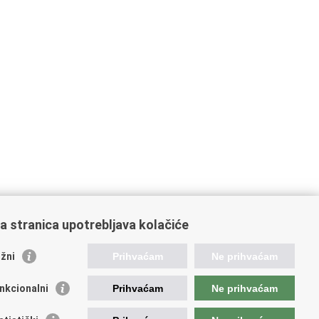
a stranica upotrebljava kolačiće
žni
Prihvaćam
Ne prihvaćam
nkcionalni
Prihvaćam
Ne prihvaćam