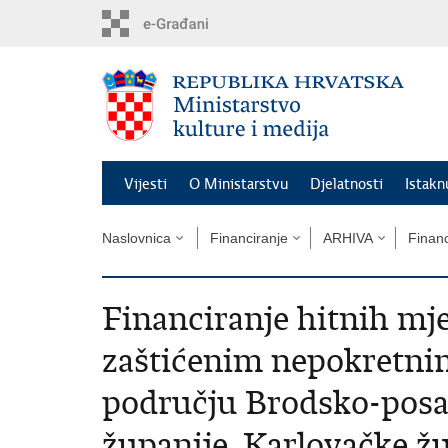
Preskoči
na
glavni
sadržaj
Vijesti
O Ministarstvu
Djelatnosti
Istak
Naslovnica
Financiranje
ARHIVA
Financ
Financiranje hitnih mje
zaštićenim nepokretni
području Brodsko-posav
županije, Karlovačke ž