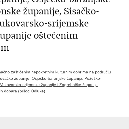
nske županije, Sisačko-
Vukovarsko-srijemske
županije oštećenim
om
inačno zaštićenim nepokretnim kulturnim dobrima na području
lovačke županije, Osječko-baranjske županije, Požeško-
 Vukovarsko-srijemske županije i Zagrebačke županije
 dobara (prilog Odluke)