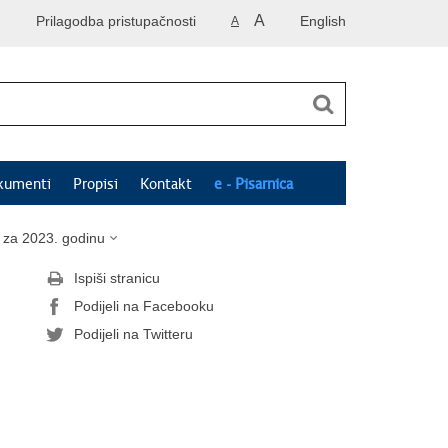
A
Prilagodba pristupačnosti
English
A
kumenti
Propisi
Kontakt
e - Pisarnica
i za 2023. godinu
Ispiši stranicu
Podijeli na Facebooku
Podijeli na Twitteru