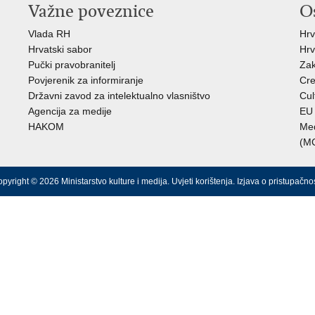
Važne poveznice
O
Vlada RH
Hrv
Hrvatski sabor
Hrv
Pučki pravobranitelj
Zak
Povjerenik za informiranje
Cre
Državni zavod za intelektualno vlasništvo
Cul
Agencija za medije
EU 
HAKOM
Međ
(M
pyright © 2026 Ministarstvo kulture i medija.
Uvjeti korištenja
.
Izjava o pristupačnos