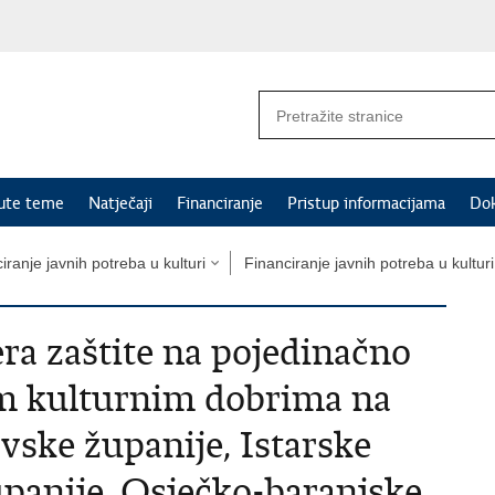
nute teme
Natječaji
Financiranje
Pristup informacijama
Do
iranje javnih potreba u kulturi
Financiranje javnih potreba u kultur
ra zaštite na pojedinačno
m kulturnim dobrima na
ske županije, Istarske
upanije, Osječko-baranjske