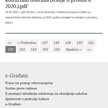
kulturnim dobrima (stanje u prosincu
2020.).pdf
19.02.2021. | pdf (527kb) | Javne financije |
Odobreni programi zaštite na
nepokretnim kulturnim dobrima za 2020. godinu (pregled sa stanjem u prosincu
2020.)
««
« Prethodna
147
148
149
150
151
152
153
154
155
156
Sljedeća »
»»
e-Građani
Pravo na pristup informacijama
Sustav javne nabave
E-postupci ishođenja odobrenja za obavljanje uslužne
djelatnosti u području kulture
e-Građani