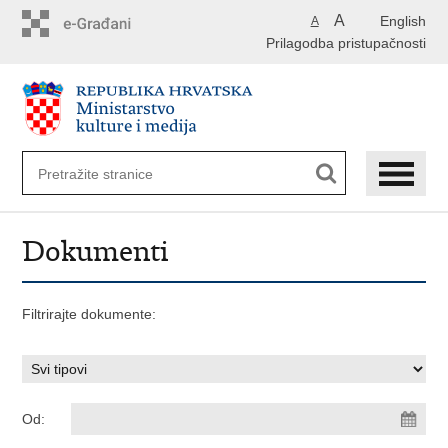
Preskoči
A
English
A
na
Prilagodba pristupačnosti
glavni
sadržaj
Dokumenti
Filtrirajte dokumente:
Od: