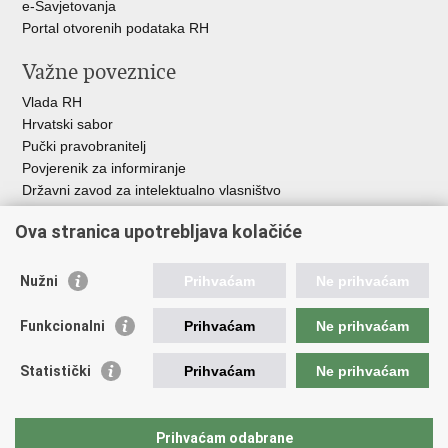
e-Savjetovanja
Portal otvorenih podataka RH
Važne poveznice
Vlada RH
Hrvatski sabor
Pučki pravobranitelj
Povjerenik za informiranje
Državni zavod za intelektualno vlasništvo
Agencija za medije
Ova stranica upotrebljava kolačiće
HAKOM
Ostale poveznice
Nužni
Prihvaćam
Ne prihvaćam
Hrvatski restauratorski zavod
Funkcionalni
Prihvaćam
Ne prihvaćam
Hrvatski audiovizualni centar
Zaklada Kultura nova
Statistički
Prihvaćam
Ne prihvaćam
Creative Europe
Cultural heritage in EU
EU National Institutes for Culture
Prihvaćam odabrane
Međunarodni centar za podvodnu arheologiju u Zadru (MCPA)