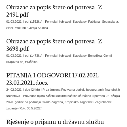
Obrazac za popis štete od potresa -Z-
2491.pdf
01.03.2021. | pdf (1552kb) | Formulari i obrasci |
Kapela sv. Fabijana i Sebastijana,
Slani Potok bb, Gornja Stubica
Obrazac za popis štete od potresa -Z-
3698.pdf
01.03.2021. | pdf (1473kb) | Formulari i obrasci |
Kapela sv. Benedikta, Gornji
Kraljevec bb, Hrašćina
PITANJA I ODGOVORI 17.02.2021. -
23.02.2021..docx
24.02.2021. | doc (24kb) |
Prva izmjena Poziva na dodjelu bespovratnih financijskih
sredstava - Provedba mjera zaštite kulturne baštine oštećene u potresu 22. ožujka
2020. godine na području Grada Zagreba, Krapinsko-zagorske i Zagrebačke
županije (Rok: 30.5.2022.)
Rješenje o prijamu u državnu službu