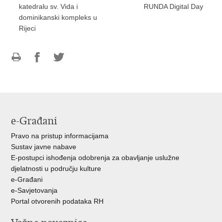
katedralu sv. Vida i
RUNDA Digital Day
dominikanski kompleks u
Rijeci
Ispiši
Podijeli
Podijeli
stranicu
na
na
Facebooku
Twitteru
e-Građani
Pravo na pristup informacijama
Sustav javne nabave
E-postupci ishođenja odobrenja za obavljanje uslužne
djelatnosti u području kulture
e-Građani
e-Savjetovanja
Portal otvorenih podataka RH