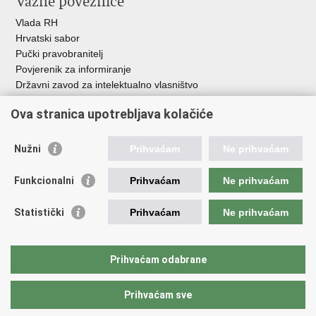
Važne poveznice
Vlada RH
Hrvatski sabor
Pučki pravobranitelj
Povjerenik za informiranje
Državni zavod za intelektualno vlasništvo
Agencija za medije
Ova stranica upotrebljava kolačiće
HAKOM
Ostale poveznice
Nužni
Prihvaćam
Ne prihvaćam
Hrvatski restauratorski zavod
Funkcionalni
Prihvaćam
Ne prihvaćam
Hrvatski audiovizualni centar
Zaklada Kultura nova
Statistički
Prihvaćam
Ne prihvaćam
Creative Europe
Cultural heritage in EU
EU National Institutes for Culture
Prihvaćam odabrane
Međunarodni centar za podvodnu arheologiju u Zadru (MCPA)
Prihvaćam sve
Povratak na vrh