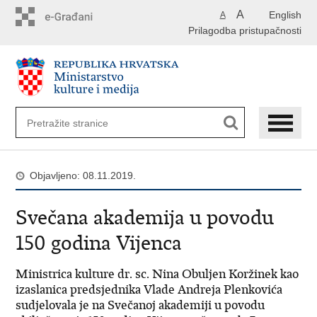
Preskoči
A
English
A
na
Prilagodba pristupačnosti
glavni
sadržaj
Objavljeno: 08.11.2019.
Svečana akademija u povodu
150 godina Vijenca
Ministrica kulture dr. sc. Nina Obuljen Koržinek kao
izaslanica predsjednika Vlade Andreja Plenkovića
sudjelovala je na Svečanoj akademiji u povodu