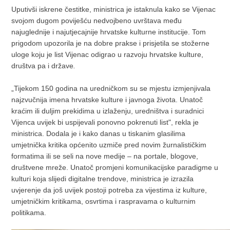
Uputivši iskrene čestitke, ministrica je istaknula kako se Vijenac
svojom dugom poviješću nedvojbeno uvrštava među
najuglednije i najutjecajnije hrvatske kulturne institucije. Tom
prigodom upozorila je na dobre prakse i prisjetila se stožerne
uloge koju je list Vijenac odigrao u razvoju hrvatske kulture,
društva pa i države
.
„Tijekom 150 godina na uredničkom su se mjestu izmjenjivala
najzvučnija imena hrvatske kulture i javnoga života. Unatoč
kraćim ili duljim prekidima u izlaženju, uredništva i suradnici
Vijenca uvijek bi uspijevali ponovno pokrenuti list", rekla je
ministrica. Dodala je i kako danas u tiskanim glasilima
umjetnička kritika općenito uzmiče pred novim žurnalističkim
formatima ili se seli na nove medije – na portale, blogove,
društvene mreže. Unatoč promjeni komunikacijske paradigme u
kulturi koja slijedi digitalne trendove, ministrica je izrazila
uvjerenje da još uvijek postoji potreba za vijestima iz kulture,
umjetničkim kritikama, osvrtima i raspravama o kulturnim
politikama.