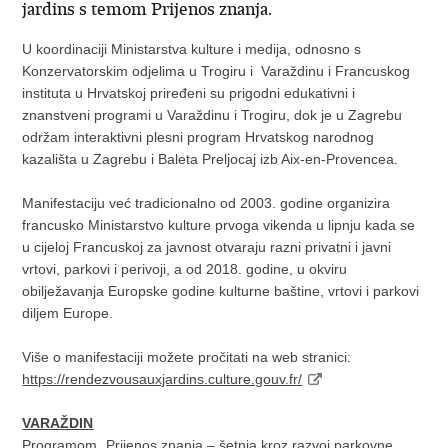
jardins s temom Prijenos znanja.
U koordinaciji Ministarstva kulture i medija, odnosno s
Konzervatorskim odjelima u Trogiru i Varaždinu i Francuskog
instituta u Hrvatskoj priređeni su prigodni edukativni i
znanstveni programi u Varaždinu i Trogiru, dok je u Zagrebu
održam interaktivni plesni program Hrvatskog narodnog
kazališta u Zagrebu i Baleta Preljocaj izb Aix-en-Provencea.
Manifestaciju već tradicionalno od 2003. godine organizira
francusko Ministarstvo kulture prvoga vikenda u lipnju kada se
u cijeloj Francuskoj za javnost otvaraju razni privatni i javni
vrtovi, parkovi i perivoji, a od 2018. godine, u okviru
obilježavanja Europske godine kulturne baštine, vrtovi i parkovi
diljem Europe.
Više o manifestaciji možete pročitati na web stranici:
https://rendezvousauxjardins.culture.gouv.fr/
VARAŽDIN
Programom „Prijenos znanja – šetnja kroz razvoj parkovne