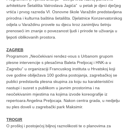
arhitekture Šetališta Vatroslava Jagića“ u petak je djeci dječjeg
vrtića i prvog razreda VI. Osnovne škole Varaždin predstavljena
prirodna i kulturna baština šetališta. Djelatnice Konzervatorskog
odjela u Varaždinu provele su djecu kroz zanimljivu šetnju
prenoseći im znanje o povezanost ljudi i prirode te uživanja u
ljepoti oblikovanih prostora.
ZAGREB
Programom „Neočekivani rendez-vous s Urbanom grupom
plesne intervencije s plesačima Baleta Preljocaj i HNK-a u
Zagrebu“ u organizaciji Francuskog instituta u Hrvatskoj koji
ove godine obilježava 100 godina postojanja, zagrebačkoj se
publici predstavila plesna skupina za koju su karakteristični
nastupi i susret s publikom u javnim prostorima i na
neočekivanim mjestima na kojima izvode koreografije iz
repertoara Angelina Preljocaja. Nakon centra grada, u nedjelju
su ples doveli u zagrebački park Maksimir.
TROGIR
O prošloj i postojećoj biljnoj raznolikosti te o planovima za