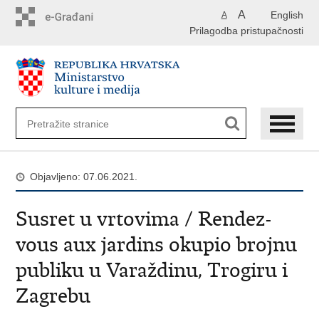
Preskoči
A
English
A
na
Prilagodba pristupačnosti
glavni
sadržaj
Objavljeno: 07.06.2021.
Susret u vrtovima / Rendez-
vous aux jardins okupio brojnu
publiku u Varaždinu, Trogiru i
Zagrebu