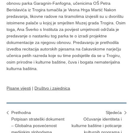
obnovu parka Garagnin-Fanfogna, učenicima OŠ Petra
Berislavića iz Trogira tumačila je Vesna Hrga Martić Nakon
predavanja, likovne radove na tiramolima izvjesili su u dvorištu
istoimene palače u kojoj je smješten Muzej grada Trogira. Osim
toga, Ana Šverko s Instituta za povijest umjetnosti održala je
predavanje o nastanku tog parka te o izradi projektne
dokumentacije za njegovu obnovu. Predavanju je prethodila
izvedba recitacija autorskih pjesama na čakavskome narječju
učenica petih razreda koje su time podsjetile da se u Trogiru,
osim prirodne i kulturne baštine, čuva i bogata nematerijalna
kulturna baština.
Pisane vijesti
|
Društvo i zajednica
Prethodna
Sljedeća
Potpisan strateški dokument
Očuvanje identiteta i
– Globalna posvećenost
kulturne baštine i poticanje
medijskim slobodama
kulturnih programa i