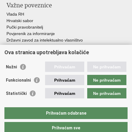
Važne poveznice
Vlada RH
Hrvatski sabor
Pučki pravobranitelj
Povjerenik za informiranje
Državni zavod za intelektualno vlasništvo
Agencija za medije
Ova stranica upotrebljava kolačiće
HAKOM
Ostale poveznice
Nužni
Prihvaćam
Ne prihvaćam
Hrvatski restauratorski zavod
Funkcionalni
Prihvaćam
Ne prihvaćam
Hrvatski audiovizualni centar
Zaklada Kultura nova
Statistički
Prihvaćam
Ne prihvaćam
Creative Europe
Cultural heritage in EU
EU National Institutes for Culture
Prihvaćam odabrane
Međunarodni centar za podvodnu arheologiju u Zadru (MCPA)
Prihvaćam sve