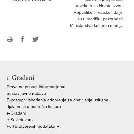
projekata za Hrvate izvan
Republike Hrvatske i dalje
su u središtu pozornosti
Ministarstva kulture i medija
Ispiši
Podijeli
Podijeli
stranicu
na
na
Facebooku
Twitteru
e-Građani
Pravo na pristup informacijama
Sustav javne nabave
E-postupci ishođenja odobrenja za obavljanje uslužne
djelatnosti u području kulture
e-Građani
e-Savjetovanja
Portal otvorenih podataka RH