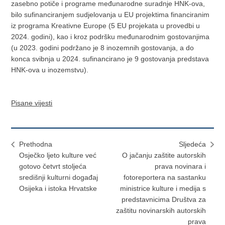
zasebno potiče i programe međunarodne suradnje HNK-ova,
bilo sufinanciranjem sudjelovanja u EU projektima financiranim
iz programa Kreativne Europe (5 EU projekata u provedbi u
2024. godini), kao i kroz podršku međunarodnim gostovanjima
(u 2023. godini podržano je 8 inozemnih gostovanja, a do
konca svibnja u 2024. sufinancirano je 9 gostovanja predstava
HNK-ova u inozemstvu).
Pisane vijesti
Prethodna
Sljedeća
Osječko ljeto kulture već
O jačanju zaštite autorskih
gotovo četvrt stoljeća
prava novinara i
središnji kulturni događaj
fotoreportera na sastanku
Osijeka i istoka Hrvatske
ministrice kulture i medija s
predstavnicima Društva za
zaštitu novinarskih autorskih
prava