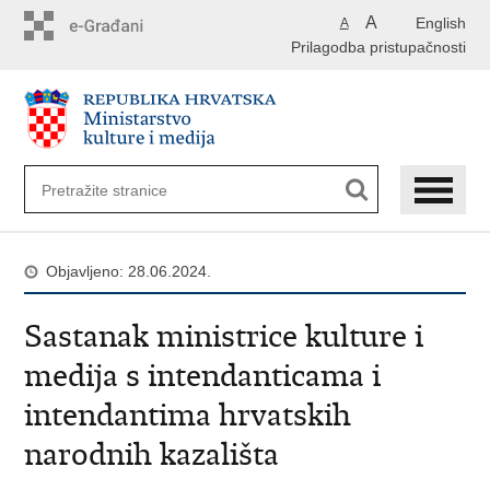
Preskoči
A
English
A
na
Prilagodba pristupačnosti
glavni
sadržaj
Objavljeno: 28.06.2024.
Sastanak ministrice kulture i
medija s intendanticama i
intendantima hrvatskih
narodnih kazališta