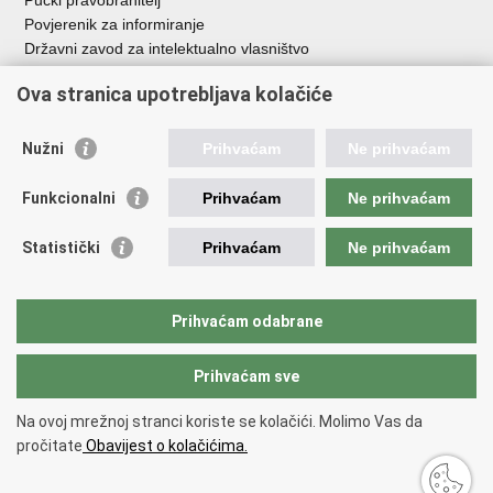
Pučki pravobranitelj
Povjerenik za informiranje
Državni zavod za intelektualno vlasništvo
Agencija za medije
Ova stranica upotrebljava kolačiće
HAKOM
Ostale poveznice
Nužni
Prihvaćam
Ne prihvaćam
Hrvatski restauratorski zavod
Funkcionalni
Prihvaćam
Ne prihvaćam
Hrvatski audiovizualni centar
Zaklada Kultura nova
Statistički
Prihvaćam
Ne prihvaćam
Creative Europe
Cultural heritage in EU
EU National Institutes for Culture
Prihvaćam odabrane
Međunarodni centar za podvodnu arheologiju u Zadru (MCPA)
Prihvaćam sve
Povratak na vrh
Na ovoj mrežnoj stranci koriste se kolačići. Molimo Vas da
Copyright © 2026 Ministarstvo kulture i medija.
Uvjeti korištenja
.
Izjava o
pročitate
Obavijest o kolačićima.
pristupačnosti
.