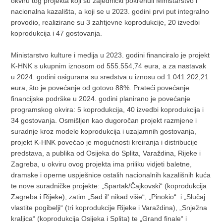
okviru tog projekta koji su zajednički pokrenuli Ministarstvo i
nacionalna kazališta, a koji se u 2023. godini prvi put integralno
provodio, realizirane su 3 zahtjevne koprodukcije, 20 izvedbi
koprodukcija i 47 gostovanja.
Ministarstvo kulture i medija u 2023. godini financiralo je projekt
K-HNK s ukupnim iznosom od 555.554,74 eura, a za nastavak
u 2024. godini osigurana su sredstva u iznosu od 1.041.202,21
eura, što je povećanje od gotovo 88%. Prateći povećanje
financijske podrške u 2024. godini planirano je povećanje
programskog okvira: 5 koprodukcija, 40 izvedbi koprodukcija i
34 gostovanja. Osmišljen kao dugoročan projekt razmjene i
suradnje kroz modele koprodukcija i uzajamnih gostovanja,
projekt K-HNK povećao je mogućnosti kreiranja i distribucije
predstava, a publika od Osijeka do Splita, Varaždina, Rijeke i
Zagreba, u okviru ovog projekta ima priliku vidjeti baletne,
dramske i operne uspješnice ostalih nacionalnih kazališnih kuća
te nove suradničke projekte: „Spartak/Čajkovski“ (koprodukcija
Zagreba i Rijeke), zatim „Sad il' nikad više“, „Pinokio“ i „Slučaj
vlastite pogibelji“ (tri koprodukcije Rijeke i Varaždina), „Snježna
kraljica“ (koprodukcija Osijeka i Splita) te „Grand finale“ i