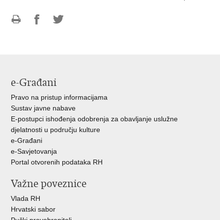
Ispiši
Podijeli
Podijeli
stranicu
na
na
Facebooku
Twitteru
e-Građani
Pravo na pristup informacijama
Sustav javne nabave
E-postupci ishođenja odobrenja za obavljanje uslužne
djelatnosti u području kulture
e-Građani
e-Savjetovanja
Portal otvorenih podataka RH
Važne poveznice
Vlada RH
Hrvatski sabor