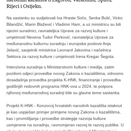
Rijeci i Osijeku.
Na sastanku su sudjelovali Iva Hraste Sočo, Senka Bulić, Vicko
Bilandžić, Marin Blažević i Vladimir Ham, a uz ministricu su bili
njezini suradnici, ravnateljica Uprave za razvoj kulture i
umjetnosti Nevena Tudor Perković, ravnateljica Uprave za
međunarodnu kulturnu suradnju i europske poslove Anja
Jelavić, savjetnik ministrice Leonard Jakovina i načelnica
Sektora za razvoj kulture i umjetnosti Irena Kregar Šegota.
Intenzivna suradnja s Ministarstvom kulture i medija, zatim
pozitivni odjeci provedbe novog Zakona o kazalištima, odnosno
dosadašnja provedba projekta K-HNK, financiranje i provedba
godišnjih redovnih programa HNK-ova u 2024. te potpora
njihovoj međunarodnoj suradnji bile su glavne teme sastanka.
Projekt K-HNK - Konzorcij hrvatskih narodnih kazališta istaknut
je kao uspješan primjer primjene novog Zakona o kazalištima,
kao i promišljanja i provedbe strategije razvoja kulture
usmjerene na suradnju, ravnomjeran razvoj te razvoj publike. U