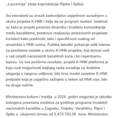
,,Laurencija“ (dvije koprodukcije Rijeke i Splita).
Svi intendanti su izrazili zadovoljstvo uspješnom suradnjom u
okviru projekta K-HNK i želju da se program nastavi. Istaknuli
su kako je projekt povećao dinamiku i kvalitetu komunikacije
među kazalištima, potaknuo realizaciju ambicioznih projekata
koristeći kako prednosti, tako i specifičnost svakog od
ansambla u HNK-ovima. Publika također pokazuje velik interes
za predstave nastale u okviru K-HNK projekta, koji donosi uvid
u rad ostalih nacionalnih kazališnih kuća i širi repertoarnu
lepezu. Uz sve pozitivne rezultate, projekt K-HNK platforma je
koja nudi mogućnosti daljnjeg rasta suradnje uz dodatna
ulaganja u njegovu vidljivost, bilo kroz model zasebne K-HNK
pretplate koja je uspješno zaživjela u nekim od HNK-ova, bilo
na druge načine.
Ministarstvo kulture i medija u 2024. godini osiguralo je također
izdvojena povećana sredstva za godišnje programe hrvatskih
nacionalnih kazališta u Zagrebu, Osijeku, Varaždinu, Rijeci i
Splitu u ukupnom iznosu od 2.473.792,08 eura. Ministarstvo