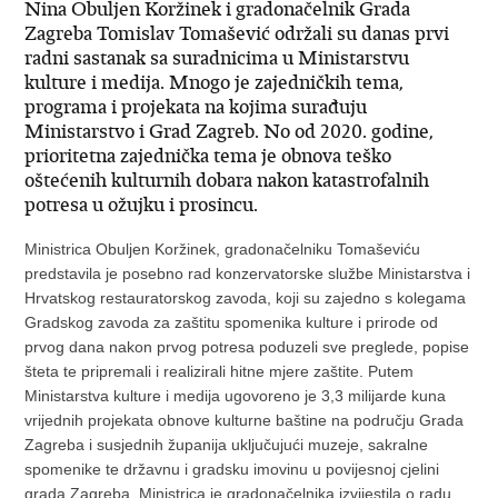
Nina Obuljen Koržinek i gradonačelnik Grada
Zagreba Tomislav Tomašević održali su danas prvi
radni sastanak sa suradnicima u Ministarstvu
kulture i medija. Mnogo je zajedničkih tema,
programa i projekata na kojima surađuju
Ministarstvo i Grad Zagreb. No od 2020. godine,
prioritetna zajednička tema je obnova teško
oštećenih kulturnih dobara nakon katastrofalnih
potresa u ožujku i prosincu.
Ministrica Obuljen Koržinek, gradonačelniku Tomaševiću
predstavila je posebno rad konzervatorske službe Ministarstva i
Hrvatskog restauratorskog zavoda, koji su zajedno s kolegama
Gradskog zavoda za zaštitu spomenika kulture i prirode od
prvog dana nakon prvog potresa poduzeli sve preglede, popise
šteta te pripremali i realizirali hitne mjere zaštite. Putem
Ministarstva kulture i medija ugovoreno je 3,3 milijarde kuna
vrijednih projekata obnove kulturne baštine na području Grada
Zagreba i susjednih županija uključujući muzeje, sakralne
spomenike te državnu i gradsku imovinu u povijesnoj cjelini
grada Zagreba. Ministrica je gradonačelnika izvijestila o radu