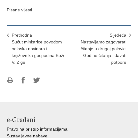
Pisane vijesti
Prethodna
Sljedeća
Sućut ministrice povodom
Nastavljamo zagovarati
odlaska novinara i
čitanje u drugoj polovici
književnika gospodina Bože
Godine čitanja i davati
V. Žige
potpore
Ispiši
Podijeli
Podijeli
stranicu
na
na
Facebooku
Twitteru
e-Građani
Pravo na pristup informacijama
Sustav javne nabave