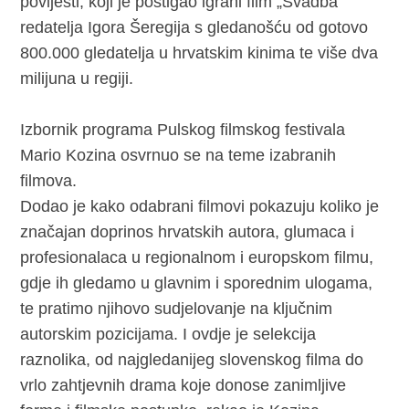
povijesti, koji je postigao igrani film „Svadba”
redatelja Igora Šeregija s gledanošću od gotovo
800.000 gledatelja u hrvatskim kinima te više dva
milijuna u regiji.
Izbornik programa Pulskog filmskog festivala
Mario Kozina osvrnuo se na teme izabranih
filmova.
Dodao je kako odabrani filmovi pokazuju koliko je
značajan doprinos hrvatskih autora, glumaca i
profesionalaca u regionalnom i europskom filmu,
gdje ih gledamo u glavnim i sporednim ulogama,
te pratimo njihovo sudjelovanje na ključnim
autorskim pozicijama. I ovdje je selekcija
raznolika, od najgledanijeg slovenskog filma do
vrlo zahtjevnih drama koje donose zanimljive