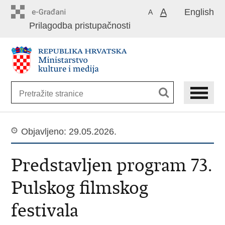
Preskoči
A
English
A
na
Prilagodba pristupačnosti
glavni
sadržaj
Objavljeno: 29.05.2026.
Predstavljen program 73.
Pulskog filmskog
festivala