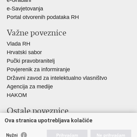
e-Građani
e-Savjetovanja
Portal otvorenih podataka RH
Važne poveznice
Vlada RH
Hrvatski sabor
Pučki pravobranitelj
Povjerenik za informiranje
Državni zavod za intelektualno vlasništvo
Agencija za medije
HAKOM
Ostale poveznice
Ova stranica upotrebljava kolačiće
Hrvatski restauratorski zavod
Hrvatski audiovizualni centar
Nužni
Prihvaćam
Ne prihvaćam