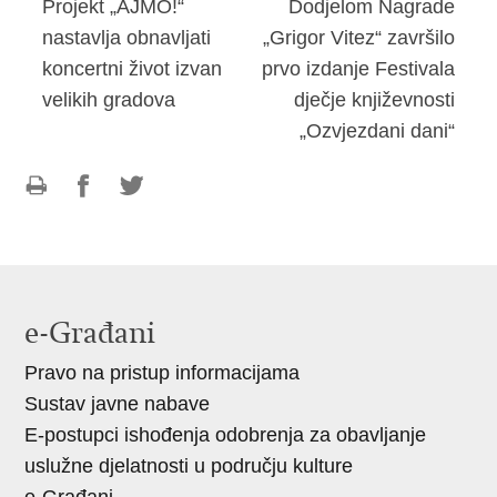
Projekt „AJMO!“
Dodjelom Nagrade
nastavlja obnavljati
„Grigor Vitez“ završilo
koncertni život izvan
prvo izdanje Festivala
velikih gradova
dječje književnosti
„Ozvjezdani dani“
Ispiši
Podijeli
Podijeli
stranicu
na
na
Facebooku
Twitteru
e-Građani
Pravo na pristup informacijama
Sustav javne nabave
E-postupci ishođenja odobrenja za obavljanje
uslužne djelatnosti u području kulture