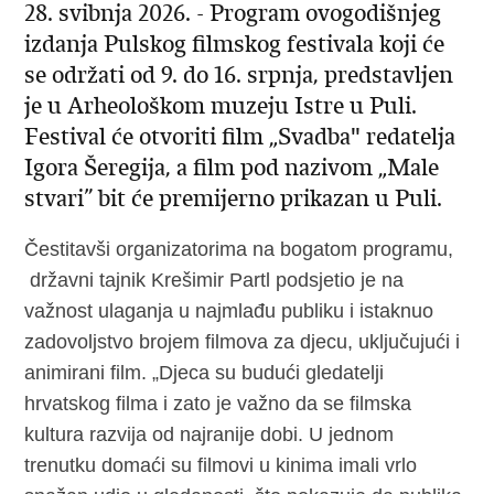
28. svibnja 2026. - Program ovogodišnjeg
izdanja Pulskog filmskog festivala koji će
se održati od 9. do 16. srpnja, predstavljen
je u Arheološkom muzeju Istre u Puli.
Festival će otvoriti film „Svadba" redatelja
Igora Šeregija, a film pod nazivom „Male
stvari” bit će premijerno prikazan u Puli.
Čestitavši organizatorima na bogatom programu,
državni tajnik Krešimir Partl podsjetio je na
važnost ulaganja u najmlađu publiku i istaknuo
zadovoljstvo brojem filmova za djecu, uključujući i
animirani film. „Djeca su budući gledatelji
hrvatskog filma i zato je važno da se filmska
kultura razvija od najranije dobi. U jednom
trenutku domaći su filmovi u kinima imali vrlo