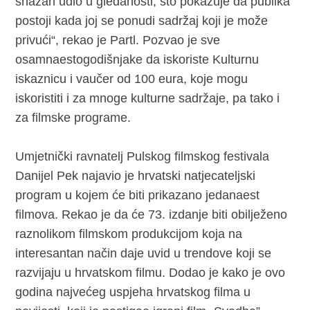
snažan udio u gledanosti, što pokazuje da publika
postoji kada joj se ponudi sadržaj koji je može
privući“, rekao je Partl. Pozvao je sve
osamnaestogodišnjake da iskoriste Kulturnu
iskaznicu i vaučer od 100 eura, koje mogu
iskoristiti i za mnoge kulturne sadržaje, pa tako i
za filmske programe.
Umjetnički ravnatelj Pulskog filmskog festivala
Danijel Pek najavio je hrvatski natjecateljski
program u kojem će biti prikazano jedanaest
filmova. Rekao je da će 73. izdanje biti obilježeno
raznolikom filmskom produkcijom koja na
interesantan način daje uvid u trendove koji se
razvijaju u hrvatskom filmu. Dodao je kako je ovo
godina najvećeg uspjeha hrvatskog filma u