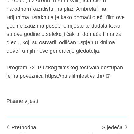
do sada, uz Arenu, u Kinu Valli, Istarskom
narodnom kazalištu, na plaži Ambrela i na
Brijunima. Istaknula je kako domaći dječji film ove
godine zauzima posebno mjesto te dodala kako
su ove godine u selekciji čak tri domaća filma za
djecu, koji su ostvarili odličan uspjeh u kinima i
doveli u njih nove generacije gledatelja.
Program 73. Pulskog filmskog festivala dostupan
je na poveznici:
https://pulafilmfestival.hr/
Pisane vijesti
Prethodna
Sljedeća