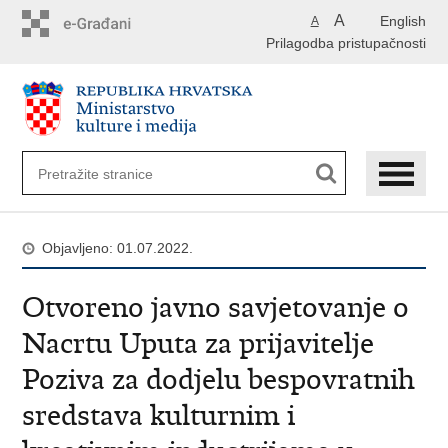
Preskoči
A
English
A
na
Prilagodba pristupačnosti
glavni
sadržaj
Objavljeno: 01.07.2022.
Otvoreno javno savjetovanje o
Nacrtu Uputa za prijavitelje
Poziva za dodjelu bespovratnih
sredstava kulturnim i