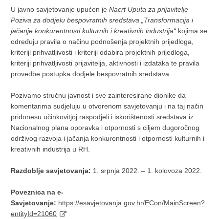
U javno savjetovanje upućen je
Nacrt Uputa za prijavitelje
Poziva za dodjelu bespovratnih sredstava „Transformacija i
jačanje konkurentnosti kulturnih i kreativnih industrija“
kojima se
određuju pravila o načinu podnošenja projektnih prijedloga,
kriteriji prihvatljivosti i kriteriji odabira projektnih prijedloga,
kriteriji prihvatljivosti prijavitelja, aktivnosti i izdataka te pravila
provedbe postupka dodjele bespovratnih sredstava.
Pozivamo stručnu javnost i sve zainteresirane dionike da
komentarima sudjeluju u otvorenom savjetovanju i na taj način
pridonesu učinkovitjoj raspodjeli i iskorištenosti sredstava iz
Nacionalnog plana oporavka i otpornosti s ciljem dugoročnog
održivog razvoja i jačanja konkurentnosti i otpornosti kulturnih i
kreativnih industrija u RH.
Razdoblje savjetovanja:
1. srpnja 2022. – 1. kolovoza 2022.
Poveznica na e-
Savjetovanje:
https://esavjetovanja.gov.hr/ECon/MainScreen?
entityId=21060