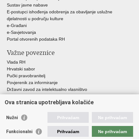
Sustav javne nabave
E-postupci ishođenja odobrenja za obavljanje uslužne
djelatnosti u području kulture
e-Građani
e-Savjetovanja
Portal otvorenih podataka RH
Važne poveznice
Vlada RH
Hrvatski sabor
Pučki pravobranitelj
Povjerenik za informiranje
Državni zavod za intelektualno vlasništvo
Agencija za medije
Ova stranica upotrebljava kolačiće
HAKOM
Ostale poveznice
Nužni
Prihvaćam
Ne prihvaćam
Hrvatski restauratorski zavod
Funkcionalni
Prihvaćam
Ne prihvaćam
Hrvatski audiovizualni centar