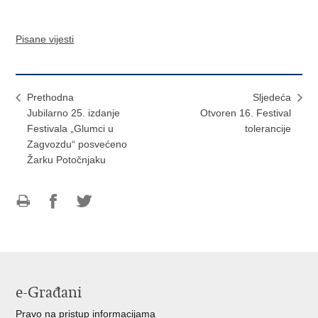
Pisane vijesti
Prethodna
Sljedeća
Jubilarno 25. izdanje
Otvoren 16. Festival
Festivala „Glumci u
tolerancije
Zagvozdu“ posvećeno
Žarku Potočnjaku
Ispiši
Podijeli
Podijeli
stranicu
na
na
Facebooku
Twitteru
e-Građani
Pravo na pristup informacijama