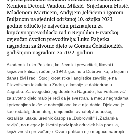
Xenijom Detoni, Vandom Mikšić, Snježanom Husić,
Mladenom Martićem, Andyjem Jelčićem i Igorom
Buljanom na sjednici održanoj 10. ožujka 2023.
godine odlučio je najvećim priznanjem za
književnoprevodilački rad u Republici Hrvatskoj
ovjenčati dvojicu prevoditelja: Luku Paljetka
nagradom za životno djelo te Gorana Čolakhodžića
godišnjom nagradom za 2022. godinu.
Akademik Luko Paljetak, književnik i prevoditelj, likovni i
književni kritičar, rođen je 1943. godine u Dubrovniku, u kojem i
danas živi i radi. Studij kroatistike i anglistike završio je na
Filozofskom fakultetu u Zadru, a kasnije je doktorirao u
Zagrebu. Za ovogodišnjeg dobitnika Nagrade „Iso Velikanović“
za životno djelo malo je reći da je svestran, a među nagradama
i priznanjima lakše je nabrojiti one koje nije dobio. Djelovao je
kao redatelj, dramaturg, umjetnički ravnatelj Zadarskog
kazališta lutaka, urednik časopisa „Dubrovnik“ i „Zadarska
revija“, no njegov je životni poziv ipak oduvijek bila poezija,
književnost i prevođenje. Ovom prilikom nije moguće nabrojiti