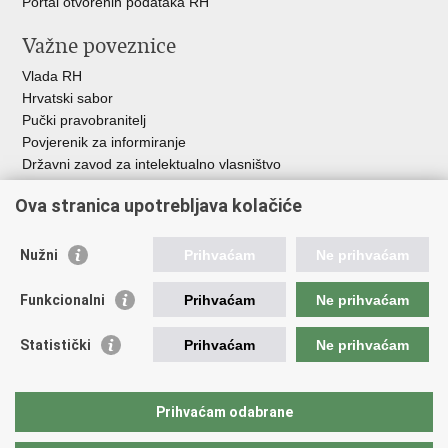
Portal otvorenih podataka RH
Važne poveznice
Vlada RH
Hrvatski sabor
Pučki pravobranitelj
Povjerenik za informiranje
Državni zavod za intelektualno vlasništvo
Agencija za medije
Ova stranica upotrebljava kolačiće
HAKOM
Ostale poveznice
Nužni
Prihvaćam
Ne prihvaćam
Hrvatski restauratorski zavod
Funkcionalni
Prihvaćam
Ne prihvaćam
Hrvatski audiovizualni centar
Zaklada Kultura nova
Statistički
Prihvaćam
Ne prihvaćam
Creative Europe
Cultural heritage in EU
EU National Institutes for Culture
Prihvaćam odabrane
Međunarodni centar za podvodnu arheologiju u Zadru (MCPA)