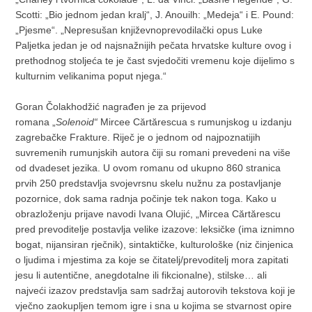
Scotti: „Bio jednom jedan kralj“, J. Anouilh: „Medeja“ i E. Pound:
„Pjesme“. „Nepresušan književnoprevodilački opus Luke
Paljetka jedan je od najsnažnijih pečata hrvatske kulture ovog i
prethodnog stoljeća te je čast svjedočiti vremenu koje dijelimo s
kulturnim velikanima poput njega.“
Goran Čolakhodžić nagrađen je za prijevod
romana „
Solenoid“
Mircee Cărtărescua s rumunjskog u izdanju
zagrebačke Frakture. Riječ je o jednom od najpoznatijih
suvremenih rumunjskih autora čiji su romani prevedeni na više
od dvadeset jezika. U ovom romanu od ukupno 860 stranica
prvih 250 predstavlja svojevrsnu skelu nužnu za postavljanje
pozornice, dok sama radnja počinje tek nakon toga. Kako u
obrazloženju prijave navodi Ivana Olujić, „Mircea Cărtărescu
pred prevoditelje postavlja velike izazove: leksičke (ima iznimno
bogat, nijansiran rječnik), sintaktičke, kulturološke (niz činjenica
o ljudima i mjestima za koje se čitatelj/prevoditelj mora zapitati
jesu li autentične, anegdotalne ili fikcionalne), stilske… ali
najveći izazov predstavlja sam sadržaj autorovih tekstova koji je
vječno zaokupljen temom igre i sna u kojima se stvarnost opire