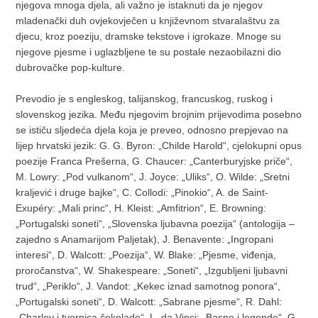
njegova mnoga djela, ali važno je istaknuti da je njegov
mladenački duh ovjekovječen u književnom stvaralaštvu za
djecu, kroz poeziju, dramske tekstove i igrokaze. Mnoge su
njegove pjesme i uglazbljene te su postale nezaobilazni dio
dubrovačke pop-kulture.
Prevodio je s engleskog, talijanskog, francuskog, ruskog i
slovenskog jezika. Među njegovim brojnim prijevodima posebno
se ističu sljedeća djela koja je preveo, odnosno prepjevao na
lijep hrvatski jezik: G. G. Byron: „Childe Harold“, cjelokupni opus
poezije Franca Prešerna, G. Chaucer: „Canterburyjske priče“,
M. Lowry: „Pod vulkanom“, J. Joyce: „Uliks“, O. Wilde: „Sretni
kraljević i druge bajke“, C. Collodi: „Pinokio“, A. de Saint-
Exupéry: „Mali princ“, H. Kleist: „Amfitrion“, E. Browning:
„Portugalski soneti“, „Slovenska ljubavna poezija“ (antologija –
zajedno s Anamarijom Paljetak), J. Benavente: „Ingropani
interesi“, D. Walcott: „Poezija“, W. Blake: „Pjesme, viđenja,
proročanstva“, W. Shakespeare: „Soneti“, „Izgubljeni ljubavni
trud“, „Periklo“, J. Vandot: „Kekec iznad samotnog ponora“,
„Portugalski soneti“, D. Walcott: „Sabrane pjesme“, R. Dahl:
„Charley i tvornica čokolade“, L. da Vinci: „Basne i legende“, G.