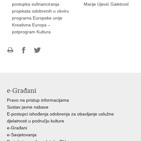
postupka sufinanciranja
Marije Ujević Galetović
projekata odobrenih u okviru
programa Europske unije
Kreativna Europa –
potprogram Kultura
Ispiši
Podijeli
Podijeli
stranicu
na
na
Facebooku
Twitteru
e-Građani
Pravo na pristup informacijama
Sustav javne nabave
E-postupci ishođenja odobrenja za obavljanje uslužne
djelatnosti u području kulture
e-Građani
e-Savjetovanja