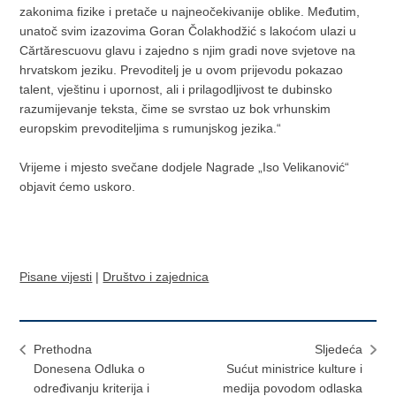
zakonima fizike i pretače u najneočekivanije oblike. Međutim,
unatoč svim izazovima Goran Čolakhodžić s lakoćom ulazi u
Cărtărescuovu glavu i zajedno s njim gradi nove svjetove na
hrvatskom jeziku. Prevoditelj je u ovom prijevodu pokazao
talent, vještinu i upornost, ali i prilagodljivost te dubinsko
razumijevanje teksta, čime se svrstao uz bok vrhunskim
europskim prevoditeljima s rumunjskog jezika.“
Vrijeme i mjesto svečane dodjele Nagrade „Iso Velikanović“
objavit ćemo uskoro.
Pisane vijesti
|
Društvo i zajednica
Prethodna
Sljedeća
Donesena Odluka o
Sućut ministrice kulture i
određivanju kriterija i
medija povodom odlaska