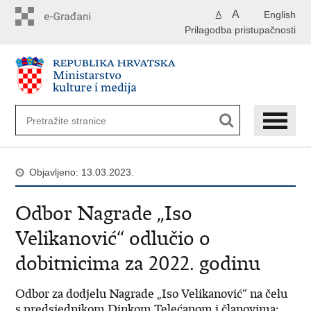
Preskoči
A
English
A
na
Prilagodba pristupačnosti
glavni
sadržaj
Objavljeno: 13.03.2023.
Odbor Nagrade „Iso
Velikanović“ odlučio o
dobitnicima za 2022. godinu
Odbor za dodjelu Nagrade „Iso Velikanović“ na čelu
s predsjednikom Dinkom Telećanom i članovima: