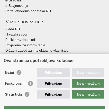
e-Građani
e-Savjetovanja
Portal otvorenih podataka RH
Važne poveznice
Vlada RH
Hrvatski sabor
Pučki pravobranitelj
Povjerenik za informiranje
Državni zavod za intelektualno vlasništvo
Agencija za medije
Ova stranica upotrebljava kolačiće
HAKOM
Ostale poveznice
Nužni
Prihvaćam
Ne prihvaćam
Hrvatski restauratorski zavod
Funkcionalni
Prihvaćam
Ne prihvaćam
Hrvatski audiovizualni centar
Zaklada Kultura nova
Statistički
Prihvaćam
Ne prihvaćam
Creative Europe
Cultural heritage in EU
EU National Institutes for Culture