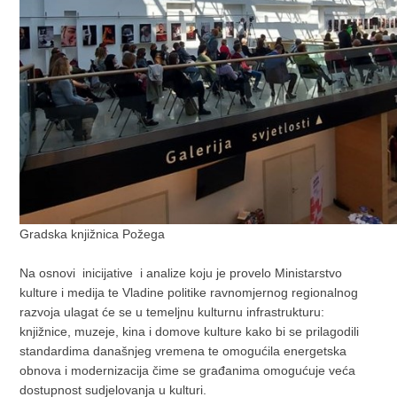
Gradska knjižnica Požega
Na osnovi inicijative i analize koju je provelo Ministarstvo
kulture i medija te Vladine politike ravnomjernog regionalnog
razvoja ulagat će se u temeljnu kulturnu infrastrukturu:
knjižnice, muzeje, kina i domove kulture kako bi se prilagodili
standardima današnjeg vremena te omogućila energetska
obnova i modernizacija čime se građanima omogućuje veća
dostupnost sudjelovanja u kulturi.