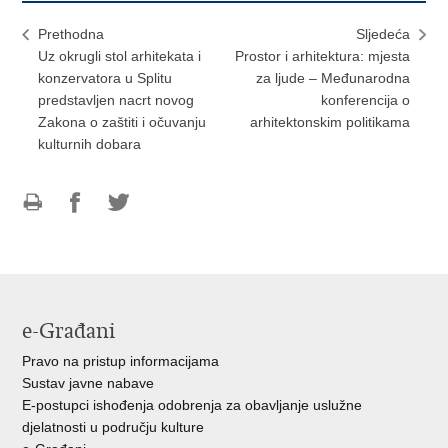
Prethodna
Sljedeća
Uz okrugli stol arhitekata i
Prostor i arhitektura: mjesta
konzervatora u Splitu
za ljude – Međunarodna
predstavljen nacrt novog
konferencija o
Zakona o zaštiti i očuvanju
arhitektonskim politikama
kulturnih dobara
Ispiši
Podijeli
Podijeli
stranicu
na
na
Facebooku
Twitteru
e-Građani
Pravo na pristup informacijama
Sustav javne nabave
E-postupci ishođenja odobrenja za obavljanje uslužne
djelatnosti u području kulture