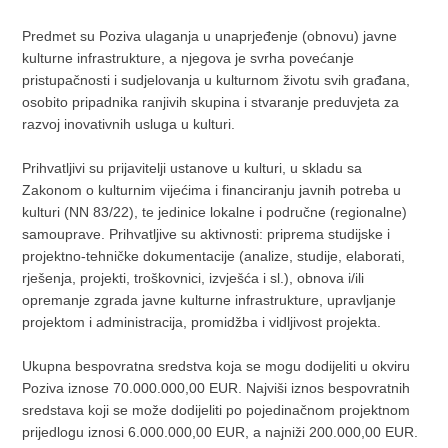
Predmet su Poziva ulaganja u unaprjeđenje (obnovu) javne
kulturne infrastrukture, a njegova je svrha povećanje
pristupačnosti i sudjelovanja u kulturnom životu svih građana,
osobito pripadnika ranjivih skupina i stvaranje preduvjeta za
razvoj inovativnih usluga u kulturi.
Prihvatljivi su prijavitelji ustanove u kulturi, u skladu sa
Zakonom o kulturnim vijećima i financiranju javnih potreba u
kulturi (NN 83/22), te jedinice lokalne i područne (regionalne)
samouprave. Prihvatljive su aktivnosti: priprema studijske i
projektno-tehničke dokumentacije (analize, studije, elaborati,
rješenja, projekti, troškovnici, izvješća i sl.), obnova i/ili
opremanje zgrada javne kulturne infrastrukture, upravljanje
projektom i administracija, promidžba i vidljivost projekta.
Ukupna bespovratna sredstva koja se mogu dodijeliti u okviru
Poziva iznose 70.000.000,00 EUR. Najviši iznos bespovratnih
sredstava koji se može dodijeliti po pojedinačnom projektnom
prijedlogu iznosi 6.000.000,00 EUR, a najniži 200.000,00 EUR.