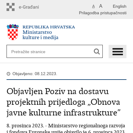
Preskoči
A
English
A
na
Prilagodba pristupačnosti
glavni
sadržaj
Objavljeno: 08.12.2023.
Objavljen Poziv na dostavu
projektnih prijedloga „Obnova
javne kulturne infrastrukture”
8. prosinca 2023. - Ministarstvo regionalnoga razvoja
i fondova Europske unije objavilo je 6. prosinca 2023.