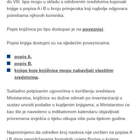
do VIII. tipa mogu u skladu s odobrenim sredstvima kupovati
knjige s popisa A i B u broju primjeraka koji najbolje odgovara
potrebama njihovih korisnika.
Popis knjižnica po tipu dostupan je na
poveznici
.
Popisi knjiga dostupni su na sljedećim poveznicama:
popis A
,
popis B
,
knjige koje knjižnice mogu nabavljati vlastitim
sredstvima
.
Sukladno potpisanim ugovorima o korištenju sredstava
Ministarstva, knjižnice su dužne odmah po inventarizaciji u
sustav unositi podatke o kupljenim knjigama, a Ministarstvo će
kao što je navedeno u indikativnom kalendaru objavljivati
privremena izvješća o tijeku otkupa više puta tijekom godine.
Napominjemo da određen broj naslova nije uvršten na popise A
i B zbog nepridržavanja formalnih uvjeta Poziva u kojima