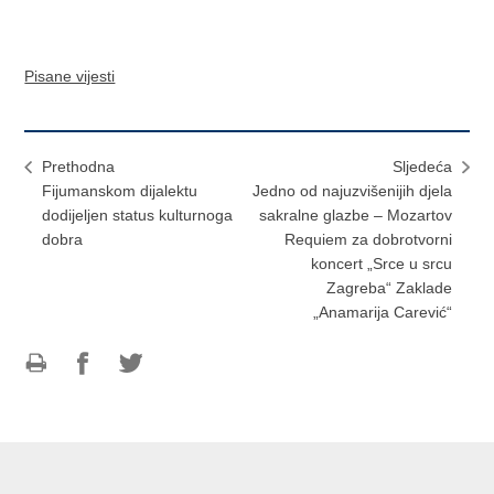
Pisane vijesti
Prethodna
Sljedeća
Fijumanskom dijalektu
Jedno od najuzvišenijih djela
dodijeljen status kulturnoga
sakralne glazbe – Mozartov
dobra
Requiem za dobrotvorni
koncert „Srce u srcu
Zagreba“ Zaklade
„Anamarija Carević“
Ispiši
Podijeli
Podijeli
stranicu
na
na
Facebooku
Twitteru