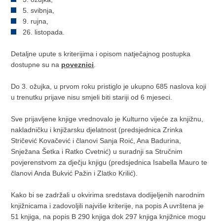
5. svibnja,
9. rujna,
26. listopada.
Detaljne upute s kriterijima i opisom natječajnog postupka
dostupne su na
poveznici
.
Do 3. ožujka, u prvom roku pristiglo je ukupno 685 naslova koji
u trenutku prijave nisu smjeli biti stariji od 6 mjeseci.
Sve prijavljene knjige vrednovalo je Kulturno vijeće za knjižnu,
nakladničku i knjižarsku djelatnost (predsjednica Zrinka
Stričević Kovačević i članovi Sanja Roić, Ana Badurina,
Snježana Šetka i Ratko Cvetnić) u suradnji sa Stručnim
povjerenstvom za dječju knjigu (predsjednica Isabella Mauro te
članovi Anda Bukvić Pažin i Zlatko Krilić).
Kako bi se zadržali u okvirima sredstava dodijeljenih narodnim
knjižnicama i zadovoljili najviše kriterije, na popis A uvrštena je
51 knjiga, na popis B 290 knjiga dok 297 knjiga knjižnice mogu