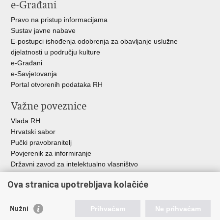
e-Građani
Pravo na pristup informacijama
Sustav javne nabave
E-postupci ishođenja odobrenja za obavljanje uslužne
djelatnosti u području kulture
e-Građani
e-Savjetovanja
Portal otvorenih podataka RH
Važne poveznice
Vlada RH
Hrvatski sabor
Pučki pravobranitelj
Povjerenik za informiranje
Državni zavod za intelektualno vlasništvo
Agencija za medije
Ova stranica upotrebljava kolačiće
HAKOM
Ostale poveznice
Nužni
Prihvaćam
Ne prihvaćam