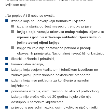
izrijekom stoji:
„Na popise A i B neće se uvrstiti:
izdanja koja ne udovoljavaju formalnim uvjetima:
izdanja starija od šest mjeseci u trenutku prijave,
knjige koje nemaju otisnutu maloprodajnu cijenu te
mjesec i godinu izdavanja sukladno Sporazumu o
jedinstvenoj cijeni knjige,
knjige za koje nije dostavljena potvrda o predaji
obaveznih primjeraka Nacionalnoj i sveučilišnoj knjižnici,
školski udžbenici i priručnici,
komercijalna izdanja,
izdanja koja svojom kvalitetom i tehničkom izvedbom ne
zadovoljavaju profesionalne nakladničke standarde,
izdanja koja nisu prikladna za korištenje u narodnim
knjižnicama,
ponovljena izdanja, osim iznimno i to ako od prethodnog
izdanja nije prošlo više od 20 godina i djelo više nije
dostupno u narodnim knjižnicama,
prijevodi s posrednih jezika, osim ukoliko je riječ o rijetkim