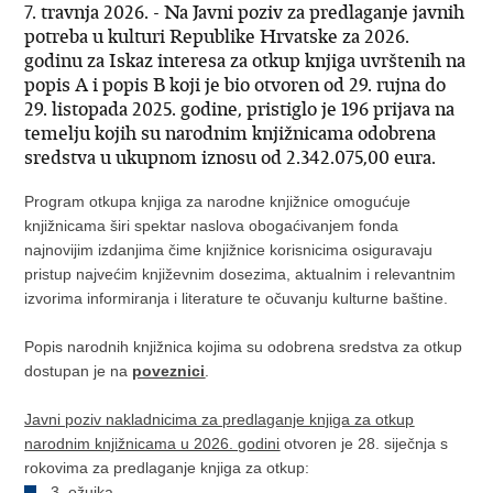
7. travnja 2026. - Na Javni poziv za predlaganje javnih
potreba u kulturi Republike Hrvatske za 2026.
godinu za Iskaz interesa za otkup knjiga uvrštenih na
popis A i popis B koji je bio otvoren od 29. rujna do
29. listopada 2025. godine, pristiglo je 196 prijava na
temelju kojih su narodnim knjižnicama odobrena
sredstva u ukupnom iznosu od 2.342.075,00 eura.
Program otkupa knjiga za narodne knjižnice omogućuje
knjižnicama širi spektar naslova obogaćivanjem fonda
najnovijim izdanjima čime knjižnice korisnicima osiguravaju
pristup najvećim književnim dosezima, aktualnim i relevantnim
izvorima informiranja i literature te očuvanju kulturne baštine.
Popis narodnih knjižnica kojima su odobrena sredstva za otkup
dostupan je na
poveznici
.
Javni poziv nakladnicima za predlaganje knjiga za otkup
narodnim knjižnicama u 2026. godini
otvoren je 28. siječnja s
rokovima za predlaganje knjiga za otkup:
3. ožujka,