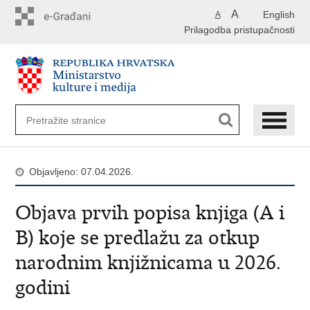
Preskoči
A
English
A
na
Prilagodba pristupačnosti
glavni
sadržaj
Objavljeno: 07.04.2026.
Objava prvih popisa knjiga (A i
B) koje se predlažu za otkup
narodnim knjižnicama u 2026.
godini