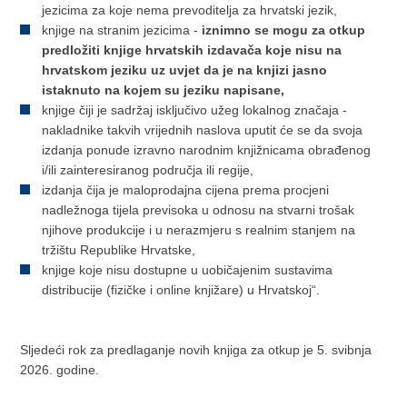
jezicima za koje nema prevoditelja za hrvatski jezik,
knjige na stranim jezicima -
iznimno se mogu za otkup
predložiti knjige hrvatskih izdavača koje nisu na
hrvatskom jeziku uz uvjet da je na knjizi jasno
istaknuto na kojem su jeziku napisane,
knjige čiji je sadržaj isključivo užeg lokalnog značaja -
nakladnike takvih vrijednih naslova uputit će se da svoja
izdanja ponude izravno narodnim knjižnicama obrađenog
i/ili zainteresiranog područja ili regije,
izdanja čija je maloprodajna cijena prema procjeni
nadležnoga tijela previsoka u odnosu na stvarni trošak
njihove produkcije i u nerazmjeru s realnim stanjem na
tržištu Republike Hrvatske,
knjige koje nisu dostupne u uobičajenim sustavima
distribucije (fizičke i online knjižare) u Hrvatskoj“.
Sljedeći rok za predlaganje novih knjiga za otkup je 5. svibnja
2026. godine.