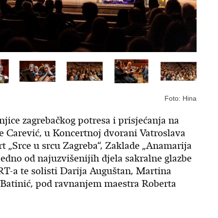
Foto: Hina
njice zagrebačkog potresa i prisjećanja na
e Carević, u Koncertnoj dvorani Vatroslava
rt „Srce u srcu Zagreba“, Zaklade „Anamarija
 jedno od najuzvišenijih djela sakralne glazbe
RT-a te solisti Darija Auguštan, Martina
 Batinić, pod ravnanjem maestra Roberta