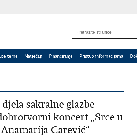
nute teme
Natječaji
Financiranje
Pristup informacijama
Do
 djela sakralne glazbe –
obrotvorni koncert „Srce u
„Anamarija Carević“