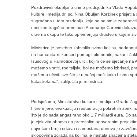
Pozdravivši okupljene u ime predsjednika Vlade Republ
kulture i medija dr. sc. Nina Obuljen Koržinek prisjetil
sugrađana u tom razdoblju, koja se ne smije zaboraviti
nosi ime tragično preminule Anamarije Carević dokazuj
drže na okupu te tako oplemenjuju društvo u kojem živ
Ministrica je posebno zahvalila svima koji su, nadahnut
na humanitarni koncert pomogli plemenitoj nakani Zakl
Isusovog u Palmotićevoj ulici, kojim će se sjećanje na A
možemo vratiti, roditeljsku bol ne možemo izbrisati, pra
možemo učiniti sve što je u našoj moći kako bismo spri
katastrofama“, zaključila je ministrica.
Podsjećamo, Ministarstvo kulture i medija u Gradu Zag
hitne mjere, evakuaciju i restauraciju pokretnih zbirki 
što je do sada angažirano oko 1,7 milijardi eura. Do 
je cjelovita obnova na preostalim ugovorenim projekti
najvećem broju crkava i samostana obnova je završena
sklopovima zgrada na kojima je nastala značajna šteta