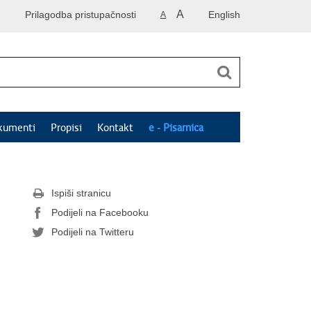
A
Prilagodba pristupačnosti
English
A
kumenti
Propisi
Kontakt
e - Pisarnica
Ispiši stranicu
Podijeli na Facebooku
Podijeli na Twitteru