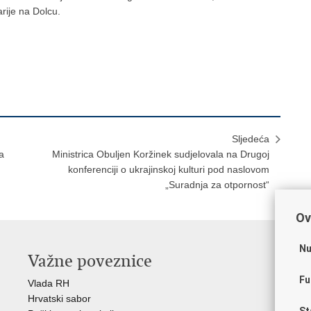
rije na Dolcu.
Sljedeća
a
Ministrica Obuljen Koržinek sudjelovala na Drugoj
konferenciji o ukrajinskoj kulturi pod naslovom
„Suradnja za otpornost“
Ov
Nu
Važne poveznice
O
Fu
Vlada RH
Hrv
Hrvatski sabor
Hrv
St