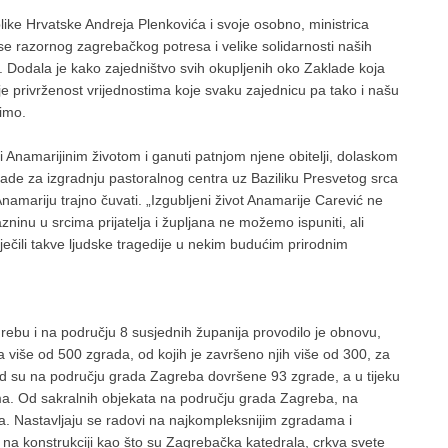
ike Hrvatske Andreja Plenkovića i svoje osobno, ministrica
a se razornog zagrebačkog potresa i velike solidarnosti naših
. Dodala je kako zajedništvo svih okupljenih oko Zaklade koja
e privrženost vrijednostima koje svaku zajednicu pa tako i našu
imo.
i Anamarijinim životom i ganuti patnjom njene obitelji, dolaskom
ade za izgradnju pastoralnog centra uz Baziliku Presvetog srca
namariju trajno čuvati. „Izgubljeni život Anamarije Carević ne
zninu u srcima prijatelja i župljana ne možemo ispuniti, ali
ječili takve ljudske tragedije u nekim budućim prirodnim
rebu i na području 8 susjednih županija provodilo je obnovu,
na više od 500 zgrada, od kojih je završeno njih više od 300, za
sad su na području grada Zagreba dovršene 93 zgrade, a u tijeku
ma. Od sakralnih objekata na području grada Zagreba, na
. Nastavljaju se radovi na najkompleksnijim zgradama i
 na konstrukciji kao što su Zagrebačka katedrala, crkva svete