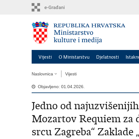
Preskoči
na
glavni
sadržaj
Vijesti
O Ministarstvu
Djelatnosti
Istak
Naslovnica
Vijesti
Objavljeno: 01.04.2026.
Jedno od najuzvišenijih
Mozartov Requiem za d
srcu Zagreba“ Zaklade 