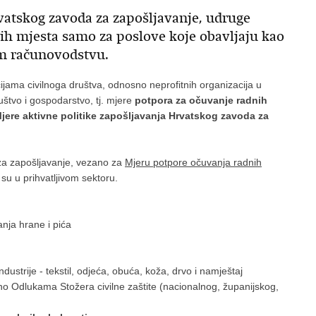
atskog zavoda za zapošljavanje, udruge
ih mjesta samo za poslove koje obavljaju kao
m računovodstvu.
ama civilnoga društva, odnosno neprofitnih organizacija u
uštvo i gospodarstvo, tj. mjere
potpora za očuvanje radnih
jere aktivne politike zapošljavanja Hrvatskog zavoda za
za zapošljavanje, vezano za
Mjeru potpore očuvanja radnih
su u prihvatljivom sektoru.
anja hrane i pića
dustrije - tekstil, odjeća, obuća, koža, drvo i namještaj
dno Odlukama Stožera civilne zaštite (nacionalnog, županijskog,