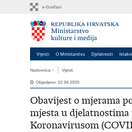
Preskoči
na
glavni
sadržaj
Vijesti
O Ministarstvu
Djelatnosti
Istak
Naslovnica
Vijesti
Objavljeno: 02.04.2020.
Obavijest o mjerama po
mjesta u djelatnostim
Koronavirusom (COVID