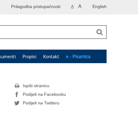
A
Prilagodba pristupačnosti
English
A
kumenti
Propisi
Kontakt
e - Pisarnica
Ispiši stranicu
Podijeli na Facebooku
Podijeli na Twitteru