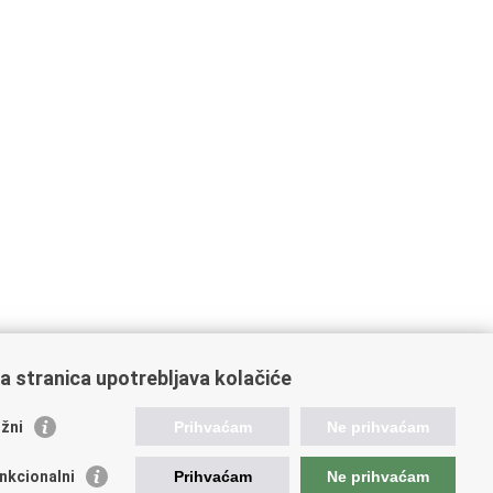
a stranica upotrebljava kolačiće
žni
Prihvaćam
Ne prihvaćam
stale poveznice
nkcionalni
Prihvaćam
Ne prihvaćam
atski restauratorski zavod