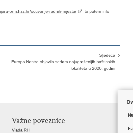
mjera-orm.hzz.hr/ocuvanje-radnih-mjesta/
te putem info
Sljedeća
Europa Nostra objavila sedam najugroženijih baštinskih
lokaliteta u 2020. godini
Ov
Nu
Važne poveznice
O
Fu
Vlada RH
Hrv