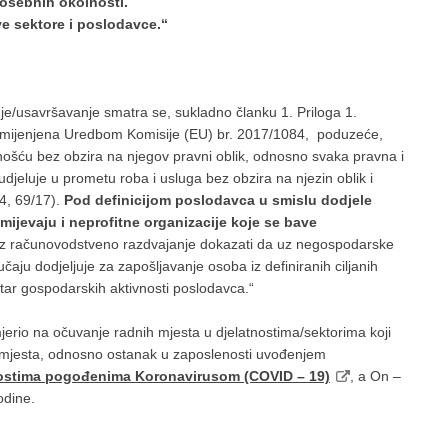
posebnih okolnosti.
ve sektore i poslodavce.“
e/usavršavanje smatra se, sukladno članku 1. Priloga 1.
izmijenjena Uredbom Komisije (EU) br. 2017/1084, poduzeće,
ošću bez obzira na njegov pravni oblik, odnosno svaka pravna i
udjeluje u prometu roba i usluga bez obzira na njezin oblik i
4, 69/17).
Pod definicijom poslodavca u smislu dodjele
ijevaju i neprofitne organizacije koje se bave
z računovodstveno razdvajanje dokazati da uz negospodarske
čaju dodjeljuje za zapošljavanje osoba iz definiranih ciljanih
ar gospodarskih aktivnosti poslodavca.“
mjerio na očuvanje radnih mjesta u djelatnostima/sektorima koji
a mjesta, odnosno ostanak u zaposlenosti uvođenjem
tnostima pogođenima Koronavirusom (COVID – 19)
, a On –
odine.