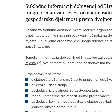
Sukladno informaciji dobivenoj od Hrv
mogu predati zahtjev za očuvanje radn
gospodarsku djelatnost prema dvojno
Vezano za trenutno dostupne mjere podrške organizacij
uvjetima pandemije i njezinih očekivanih učinaka na dr
mjesta,
upućujemo organizacije civilnoga društva na
M
zapošljavanje.
Temeljem informacija dobivenih od Hrvatskog zavoda 
mjesta
, ove potpore su dostupne poslodavcima koji 
„Poslodavci iz sektora:
djelatnosti pružanja smještaja te pripreme i usluživ
prijevoza i skladištenja
poslodavci iz djelatnosti zdravstvenog turizma
radno - intenzivne djelatnosti unutar prerađivačke in
poslodavci koji ne mogu obavljati djelatnost sukla
jedinica lokalne samouprave),