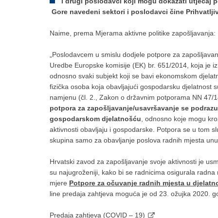
i drugi poslodavci koji mogu dokazati utjecaj 
Gore navedeni sektori i poslodavci čine Prihvatlji
Naime, prema Mjerama aktivne politike zapošljavanja:
„Poslodavcem u smislu dodjele potpore za zapošljavanj
Uredbe Europske komisije (EK) br. 651/2014, koja je 
odnosno svaki subjekt koji se bavi ekonomskom djelatn
fizička osoba koja obavljajući gospodarsku djelatnost s
namjenu (čl. 2., Zakon o državnim potporama NN 47/1
potpora za zapošljavanje/usavršavanje se podrazum
gospodarskom djelatnošću
, odnosno koje mogu kro
aktivnosti obavljaju i gospodarske. Potpora se u tom slu
skupina samo za obavljanje poslova radnih mjesta unut
Hrvatski zavod za zapošljavanje svoje aktivnosti je us
su najugroženiji, kako bi se radnicima osigurala radn
mjere
Potpore za očuvanje radnih mjesta u djela
line predaja zahtjeva moguća je od 23. ožujka 2020. g
Predaja zahtjeva (COVID – 19)