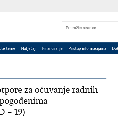
nute teme
Natječaji
Financiranje
Pristup informacijama
Do
tpore za očuvanje radnih
a pogođenima
 – 19)