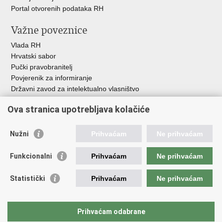
Portal otvorenih podataka RH
Važne poveznice
Vlada RH
Hrvatski sabor
Pučki pravobranitelj
Povjerenik za informiranje
Državni zavod za intelektualno vlasništvo
Agencija za medije
Ova stranica upotrebljava kolačiće
HAKOM
Ostale poveznice
Nužni
Prihvaćam
Ne prihvaćam
Hrvatski restauratorski zavod
Funkcionalni
Prihvaćam
Ne prihvaćam
Hrvatski audiovizualni centar
Zaklada Kultura nova
Statistički
Prihvaćam
Ne prihvaćam
Creative Europe
Cultural heritage in EU
EU National Institutes for Culture
Prihvaćam odabrane
Međunarodni centar za podvodnu arheologiju u Zadru (MCPA)