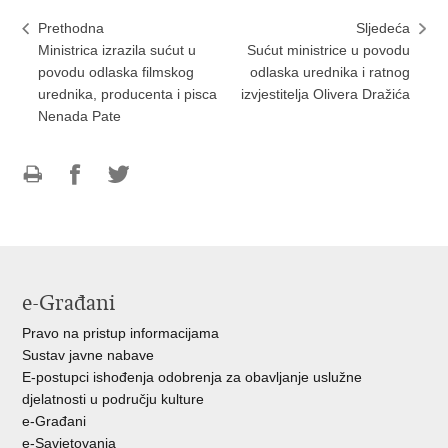
Prethodna
Sljedeća
Ministrica izrazila sućut u
Sućut ministrice u povodu
povodu odlaska filmskog
odlaska urednika i ratnog
urednika, producenta i pisca
izvjestitelja Olivera Dražića
Nenada Pate
Ispiši
Podijeli
Podijeli
stranicu
na
na
Facebooku
Twitteru
e-Građani
Pravo na pristup informacijama
Sustav javne nabave
E-postupci ishođenja odobrenja za obavljanje uslužne
djelatnosti u području kulture
e-Građani
e-Savjetovanja