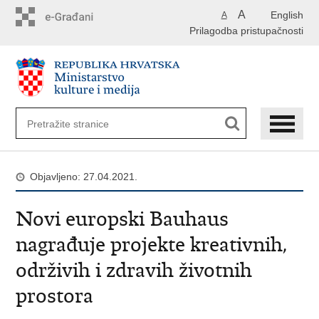
Preskoči
A
English
A
na
Prilagodba pristupačnosti
glavni
sadržaj
Objavljeno: 27.04.2021.
Novi europski Bauhaus
nagrađuje projekte kreativnih,
održivih i zdravih životnih
prostora