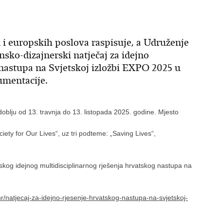
h i europskih poslova raspisuje, a Udruženje
nsko-dizajnerski natječaj za idejno
 nastupa na Svjetskoj izložbi EXPO 2025 u
umentacije.
blju od 13. travnja do 13. listopada 2025. godine. Mjesto
ety for Our Lives“, uz tri podteme: „Saving Lives“,
erskog idejnog multidisciplinarnog rješenja hrvatskog nastupa na
hr/natjecaj-za-idejno-rjesenje-hrvatskog-nastupa-na-svjetskoj-