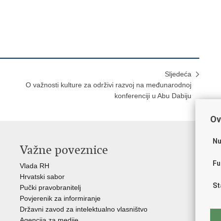
Sljedeća
O važnosti kulture za održivi razvoj na međunarodnoj
konferenciji u Abu Dabiju
Ov
Nu
Važne poveznice
O
Fu
Vlada RH
Hrv
Hrvatski sabor
Hrv
St
Pučki pravobranitelj
Zak
Povjerenik za informiranje
Cre
Državni zavod za intelektualno vlasništvo
Cul
Agencija za medije
EU 