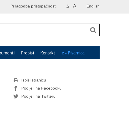
A
Prilagodba pristupačnosti
English
A
kumenti
Propisi
Kontakt
e - Pisarnica
Ispiši stranicu
Podijeli na Facebooku
Podijeli na Twitteru