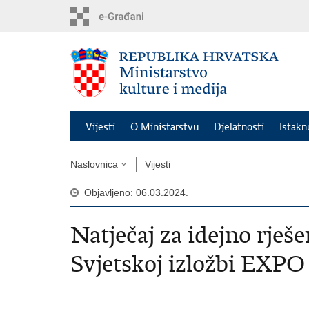
Preskoči
na
glavni
sadržaj
Vijesti
O Ministarstvu
Djelatnosti
Istak
Naslovnica
Vijesti
Objavljeno: 06.03.2024.
Natječaj za idejno rješ
Svjetskoj izložbi EXPO