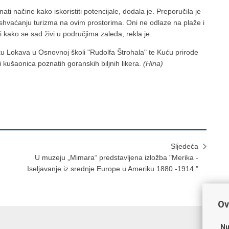
ti načine kako iskoristiti potencijale, dodala je. Preporučila je
m shvaćanju turizma na ovim prostorima. Oni ne odlaze na plaže i
 kako se sad živi u područjima zaleđa, rekla je.
irku Lokava u Osnovnoj školi "Rudolfa Štrohala" te Kuću prirode
 i kušaonica poznatih goranskih biljnih likera.
(Hina)
Sljedeća
U muzeju „Mimara“ predstavljena izložba "Merika -
Iseljavanje iz srednje Europe u Ameriku 1880.-1914."
Ov
Nu