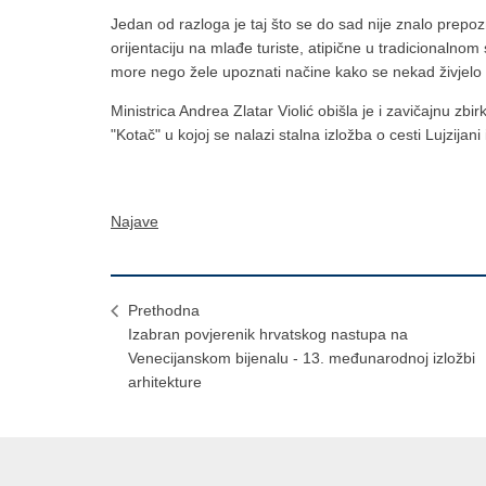
Jedan od razloga je taj što se do sad nije znalo prepozna
orijentaciju na mlađe turiste, atipične u tradicionalno
more nego žele upoznati načine kako se nekad živjelo i
Ministrica Andrea Zlatar Violić obišla je i zavičajnu zb
"Kotač" u kojoj se nalazi stalna izložba o cesti Lujzijani
Najave
Prethodna
Izabran povjerenik hrvatskog nastupa na
Venecijanskom bijenalu - 13. međunarodnoj izložbi
arhitekture