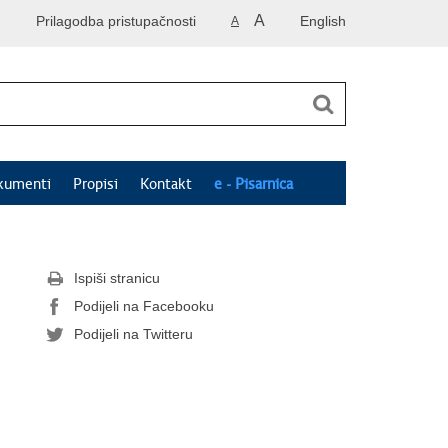
A
Prilagodba pristupačnosti
English
A
kumenti
Propisi
Kontakt
e - Pisarnica
Ispiši stranicu
Podijeli na Facebooku
Podijeli na Twitteru