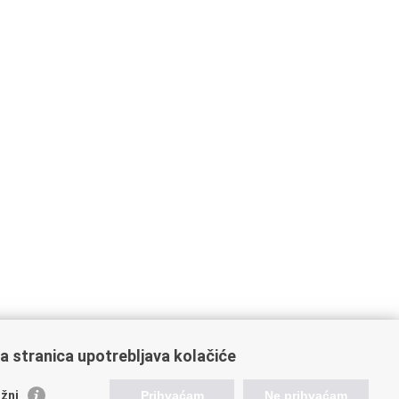
a stranica upotrebljava kolačiće
žni
Prihvaćam
Ne prihvaćam