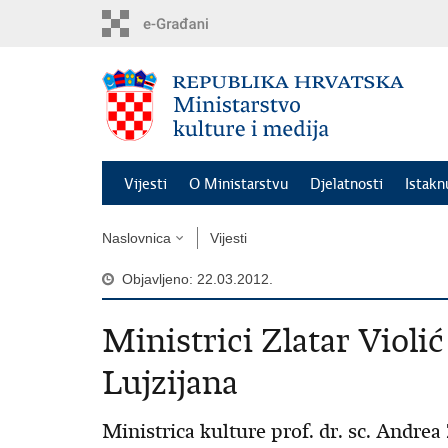
Preskoči
na
glavni
sadržaj
Vijesti
O Ministarstvu
Djelatnosti
Istak
Naslovnica
Vijesti
Objavljeno: 22.03.2012.
Ministrici Zlatar Violić
Lujzijana
Ministrica kulture prof. dr. sc. Andrea