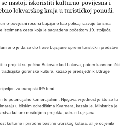
e nastoji iskoristiti kulturno-povijesna i
ebno lokvarskog kraja u turističkoj ponudi.
urno-povijesni resursi Lujzijane kao poticaj razvoju turizma
 je istoimena cesta koja je sagrađena početkom 19. stoljeća
anirano je da se dio trase Lujzijane opremi turistički i predstavi
piti u projekt su pećina Bukovac kod Lokava, potom kasnoantički
e tradicijska goranska kultura, kazao je predsjednik Udruge
rijavljen za europski IPA fond.
ivim te potencijalno komercijalnim. Njegova vrijednost je što se tu
odmaraju u bliskim odredištima Kvarnera, kazala je. Ministrica je
stva kulture nositeljima projekta, udruzi Lujzijana.
nost kulturne i prirodne baštine Gorskog kotara, ali je ocijenila