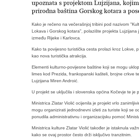
upoznata s projektom Lujzijana, kojim s
prirodna baština Gorskog kotara a pos
Kako je rečeno na večerašnjoj tribini pod nazivom "Kult
Lokava i Gorskog kotara", polazište projekta Lujzijana
između Rijeke i Karlovca.
Kako ta povijesno turistička cesta prolazi kroz Lokve, pl
kao nova turistička atrakcija.
Elementi kulturno-povijesne baštine koji se mogu uklo
limes kod Prezida, frankopanski kašteli, brojne crkve t
Lujzijana Miren Androić.
U projekt se uključila i slovenska općina Kočevje te je p
Ministrica Zlatar Violić ocijenila je projekt vrlo zanimlj
mogu organizirati jednodnevni izleti za turiste koji se 
ponudila administrativnu i organizacijsku pomoć Ministar
Ministrica kulture Zlatar Violić također je istaknula važ
kako se ovaj prostor često drži isključivo tranzitnim.